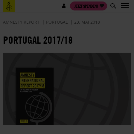
Direkt
Benutzermenü
JETZT SPENDEN!
zum
Inhalt
AMNESTY REPORT
PORTUGAL
23. MAI 2018
PORTUGAL 2017/18