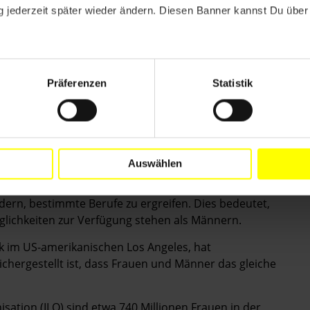
 Kenia haben Amnesty International beispielsweise
 jederzeit später wieder ändern. Diesen Banner kannst Du über 
dem im Westen des Landes gelegenen Embobut-Wald ihre
gang zum Wald, zu ihrem Land und ihrem Vieh und
er kulturellen Identität. Eine Angehörige der Sengwer,
Präferenzen
Statistik
ng erhalten hatte, erklärte: "Ich wohne in dem Haus
, ich habe kaum etwas zu essen. Ich arbeite gelegentlich
h lebe in Armut."
Auswählen
rasilien, Frankreich, Indien, Russland und 99 weiteren
ern, bestimmte Berufe zu ergreifen. Dies bedeutet,
glichkeiten zur Verfügung stehen als Männern.
rik im US-amerikanischen Los Angeles, hat
chergestellt ist, dass Frauen und Männer das gleiche
sation (ILO) sind etwa 740 Millionen Frauen in der