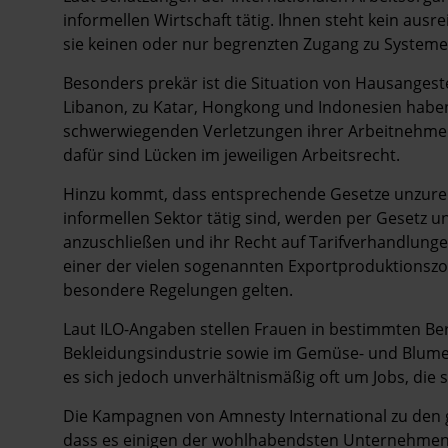
informellen Wirtschaft tätig. Ihnen steht kein aus
sie keinen oder nur begrenzten Zugang zu Systeme
Besonders prekär ist die Situation von Haus­ange
Libanon, zu Katar, Hongkong und Indonesien haben
schwerwiegenden Verletzungen ihrer Arbeitnehme
dafür sind Lücken im jeweiligen Arbeitsrecht.
Hinzu kommt, dass entsprechende Gesetze unzurei
informellen Sektor tätig sind, werden per Gesetz u
anzuschließen und ihr Recht auf Tarifverhandlungen
einer der vielen sogenannten Exportproduktionszo
besondere Regelungen gelten.
Laut ILO-Angaben stellen Frauen in bestimmten Berei
Bekleidungsindustrie sowie im Gemüse- und Blumen
es sich jedoch unverhältnismäßig oft um Jobs, die 
Die Kampagnen von Amnesty International zu den g
dass es einigen der wohlhabendsten Unternehmen d