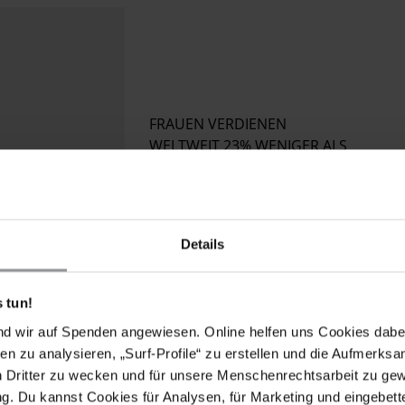
FRAUEN VERDIENEN
WELTWEIT 23% WENIGER ALS
MÄNNER
Details
 tun!
nd wir auf Spenden angewiesen. Online helfen uns Cookies dabe
ugangs zu Land- und Eigentumsrechten ungleich
en zu analysieren, „Surf-Profile“ zu erstellen und die Aufmerksa
gen häufig ein Leben in Armut oder eine
n Dritter zu wecken und für unsere Menschenrechtsarbeit zu ge
ot.
. Du kannst Cookies für Analysen, für Marketing und eingebettet