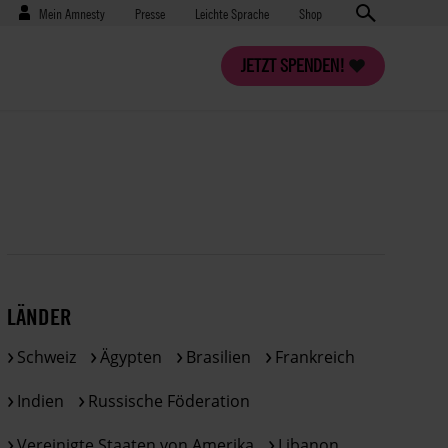
Benutzermenü
Presse
Mein Amnesty
Presse
Leichte Sprache
Shop
JETZT SPENDEN!
LÄNDER
Schweiz
Ägypten
Brasilien
Frankreich
Indien
Russische Föderation
Vereinigte Staaten von Amerika
Libanon