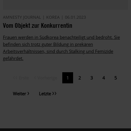
AMNESTY JOURNAL
KOREA
06.01.2023
Vom Objekt zur Konkurrentin
Frauen werden in Südkorea benachteiligt und bedroht. Sie
befinden sich trotz guter Bildung in prekären
Arbeitsverhältnissen, sind durch Stalking und Femizide
gefährdet.
Erste
Vorherige
Erste
Vorherige
Aktuelle
1
Page
2
Page
3
Page
4
Page
5
Seitennummerierung
Seite
Seite
Seite
Nächste
Letzte
Weiter
Letzte
Seite
Seite