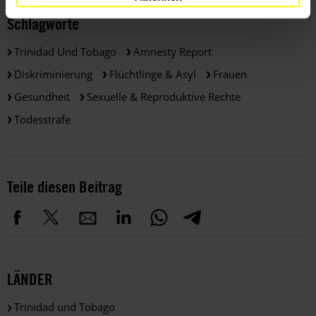
Schlagworte
Trinidad Und Tobago
Amnesty Report
Diskriminierung
Flüchtlinge & Asyl
Frauen
Gesundheit
Sexuelle & Reproduktive Rechte
Todesstrafe
Teile diesen Beitrag
LÄNDER
Trinidad und Tobago