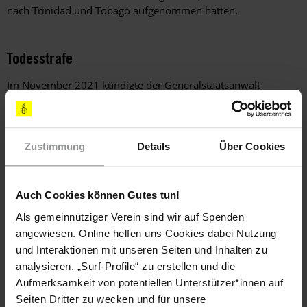
nach Trinidad und Tobago aufgenommen hatten.
Todesstrafe
Im November 2021 kündigte der Generalstaatsanwalt
nationale Konsultationen über die nach wie vor bestehende
obligatorische Todesstrafe an. Ein Urteil des
Rechtsausschusses des Kronrats (
Judicial Committee of the
Privy Council
– JCPC) im Vereinigten Königreich, dem
Zustimmung
Details
Über Cookies
höchsten Berufungsgericht von Trinidad und Tobago, steht
noch aus.
Auch Cookies können Gutes tun!
Als gemeinnütziger Verein sind wir auf Spenden
Rechte von Lesben, Schwulen, Bisexuellen, Trans-
angewiesen. Online helfen uns Cookies dabei Nutzung
und Intergeschlechtlichen (LGBTI+)
und Interaktionen mit unseren Seiten und Inhalten zu
analysieren, „Surf-Profile“ zu erstellen und die
Der Generalstaatsanwalt kündigte nationale Konsultationen
Aufmerksamkeit von potentiellen Unterstützer*innen auf
zu Rechtsvorschriften an, die gleichgeschlechtliche sexuelle
Beziehungen unter Strafe stellen. Ein Urteil des JCPC, das
Seiten Dritter zu wecken und für unsere