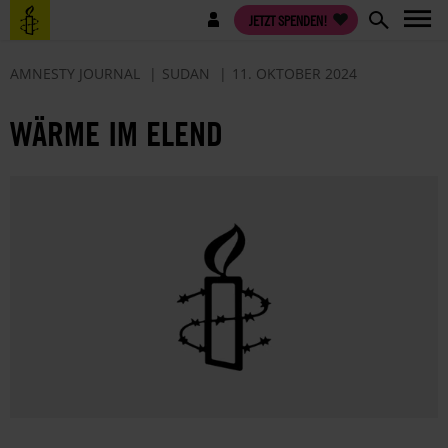
Direkt
Benutzermenü
JETZT SPENDEN!
zum
Inhalt
AMNESTY JOURNAL
SUDAN
11. OKTOBER 2024
WÄRME IM ELEND