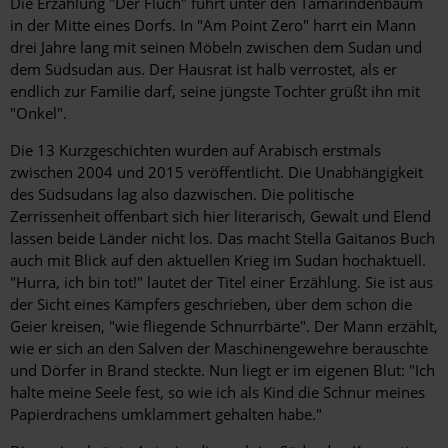
Die Erzählung "Der Fluch" führt unter den Tamarindenbaum
in der Mitte eines Dorfs. In "Am Point Zero" harrt ein Mann
drei Jahre lang mit seinen Möbeln zwischen dem Sudan und
dem Südsudan aus. Der Hausrat ist halb verrostet, als er
endlich zur Familie darf, seine jüngste Tochter grüßt ihn mit
"Onkel".
Die 13 Kurzgeschichten wurden auf Arabisch erstmals
zwischen 2004 und 2015 veröffentlicht. Die Unabhängigkeit
des Südsudans lag also dazwischen. Die politische
Zerrissenheit offenbart sich hier literarisch, Gewalt und Elend
lassen beide Länder nicht los. Das macht Stella Gaitanos Buch
auch mit Blick auf den ­aktuellen Krieg im Sudan hochaktuell.
"Hurra, ich bin tot!" lautet der Titel einer Erzählung. Sie ist aus
der Sicht eines Kämpfers geschrieben, über dem schon die
Geier kreisen, "wie fliegende Schnurrbärte". Der Mann erzählt,
wie er sich an den Salven der Maschinengewehre berauschte
und Dörfer in Brand steckte. Nun liegt er im eigenen Blut: "Ich
halte meine Seele fest, so wie ich als Kind die Schnur meines
Papierdrachens umklammert gehalten habe."