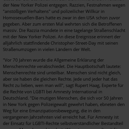
der New Yorker Polizei entgegen. Razzien, Festnahmen wegen
"anstößigen Verhaltens" und polizeilicher Willkür in
Homosexuellen-Bars hatte es zwar in den USA schon zuvor
gegeben. Aber zum ersten Mal wehrten sich die Betroffenen
massiv. Die Razzia mündete in eine tagelange Straßenschlacht
mit der New Yorker Polizei. An diese Ereignisse erinnert der
alljährlich stattfindende Christopher-Street-Day mit seinen
Straßenumzügen in vielen Ländern der Welt.
"Vor 70 Jahren wurde die Allgemeine Erklärung der
Menschenrechte verabschiedet. Die Hauptbotschaft lautete:
Menschenrechte sind unteilbar. Menschen sind nicht gleich,
aber sie haben die gleichen Rechte. Jede und jeder hat das
Recht zu lieben, wen man
will
", sagt Rupert Haag, Experte für
die Rechte von LGBTI bei Amnesty International in
Deutschland. "Die mutigen Menschen, die sich vor 50 Jahren
in New York gegen Polizeigewalt gewehrt haben, ebneten den
Weg für eine Emanzipationsbewegung, die in den
vergangenen Jahrzehnten viel erreicht hat. Für Amnesty ist
der Einsatz für LGBTI-Rechte selbstverständlicher Bestandteil