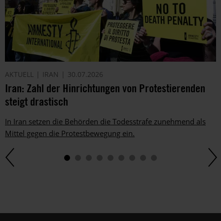
Telefon
oder
E-
Mail.
Dem
kannst
du
AKTUELL
IRAN
30.07.2026
im
Iran: Zahl der Hinrichtungen von Protestierenden
gesetzlichen
steigt drastisch
Rahmen
jederzeit
widersprechen.
In Iran setzen die Behörden die Todesstrafe zunehmend als
Weitere
Mittel gegen die Protestbewegung ein.
Hinweise
zum
Datenschutz
unter:
Datenschutz
.