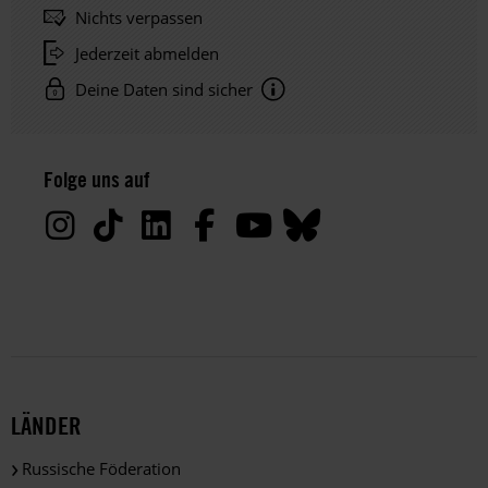
Nichts verpassen
Jederzeit abmelden
Deine Daten sind sicher
Hinweis
Datenschutz:
Folge uns auf
Deine
Daten
werden
von
uns
nur
zu
satzungsgemäßen
Zwecken
und
LÄNDER
gemäß
der
Russische Föderation
gesetzlichen