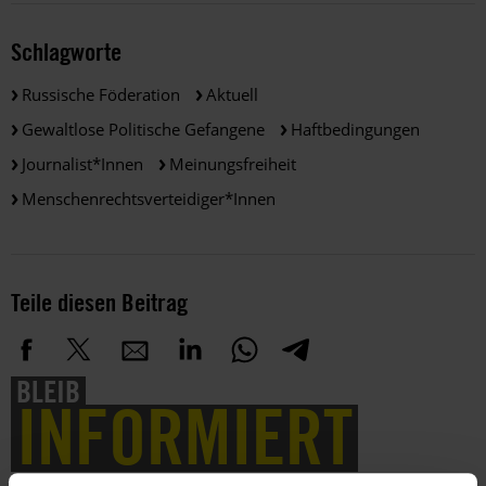
Schlagworte
Russische Föderation
Aktuell
Gewaltlose Politische Gefangene
Haftbedingungen
Journalist*innen
Meinungsfreiheit
Menschenrechtsverteidiger*innen
Teile diesen Beitrag
BLEIB
INFORMIERT