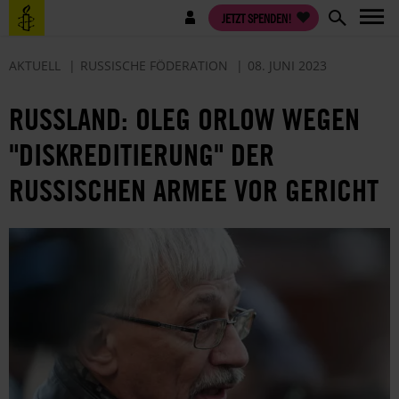
Direkt
Benutzermenü
JETZT SPENDEN!
zum
Inhalt
AKTUELL
RUSSISCHE FÖDERATION
08. JUNI 2023
RUSSLAND: OLEG ORLOW WEGEN
"DISKREDITIERUNG" DER
RUSSISCHEN ARMEE VOR GERICHT