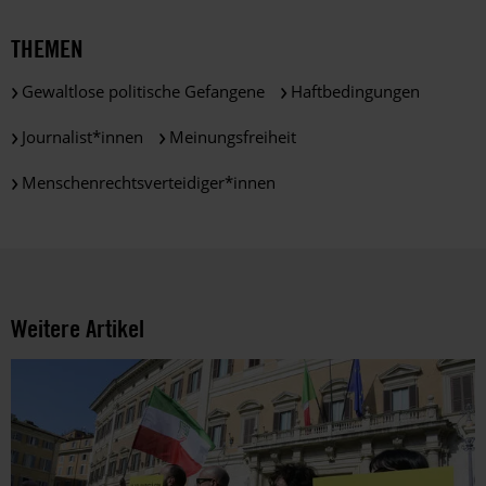
Bestimmungen
des
THEMEN
DSGVO
verarbeitet.
Gewaltlose politische Gefangene
Haftbedingungen
Über
die
Journalist*innen
Meinungsfreiheit
Arbeit
und
Menschenrechtsverteidiger*innen
die
Möglichkeiten
der
Unterstützung
von
Amnesty
Weitere Artikel
informieren
wir
dich
ggf.
auch
per