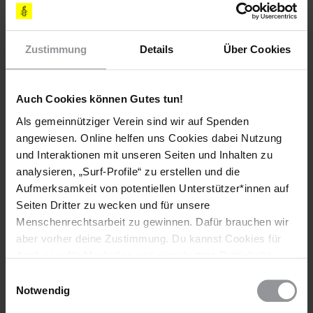
Zustimmung
Details
Über Cookies
Auch Cookies können Gutes tun!
Als gemeinnütziger Verein sind wir auf Spenden
angewiesen. Online helfen uns Cookies dabei Nutzung
und Interaktionen mit unseren Seiten und Inhalten zu
analysieren, „Surf-Profile“ zu erstellen und die
Abonniere den Amnesty-Newsletter und mach
Aufmerksamkeit von potentiellen Unterstützer*innen auf
dich für die Menschenrechte stark!
Seiten Dritter zu wecken und für unsere
Menschenrechtsarbeit zu gewinnen. Dafür brauchen wir
aber vorher deine Zustimmung. Du kannst Cookies für
Meine Daten
Analysen, für Marketing und eingebettete Drittinhalte
Vorname*
auch ablehnen, oder deine Meinung jederzeit später
Einwilligungsauswahl
wieder ändern. Diesen Banner kannst Du über den Link
Notwendig
Nachname*
im Footer schnell wieder aufrufen.