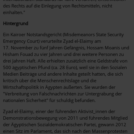
des Rechts auf die Einlegung von Rechtsmitteln, nicht
einhalten."
Hintergrund
Ein Kairoer Notstandsgericht (Misdemeanors State Security
Emergency Court) verurteilte Zyad el-Elaimy am
17. November zu fünf Jahren Gefängnis, Hossam Moanis und
Hisham Fouad zu vier Jahren und drei weitere Personen zu
drei Jahren Haft. Alle erhielten zusätzlich eine Geldstrafe von
500 ägyptischen Pfund (ca. 28 Euro), weil sie in den Sozialen
Medien Beiträge und andere Inhalte geteilt hatten, die sich
kritisch über die Menschenrechtslage und die
Wirtschaftspolitik in Ägypten äußerten. Sie wurden der
"Verbreitung von Falschnachrichten zur Untergrabung der
nationalen Sicherheit" für schuldig befunden.
Zyad el-Elaimy, einer der führenden Aktivist_innen der
Demonstrationsbewegung von 2011 und führendes Mitglied
der Ägyptischen Sozialdemokratischen Partei, gewann 2012
einen Sitz im Parlament, das sich nach den Massenprotesten