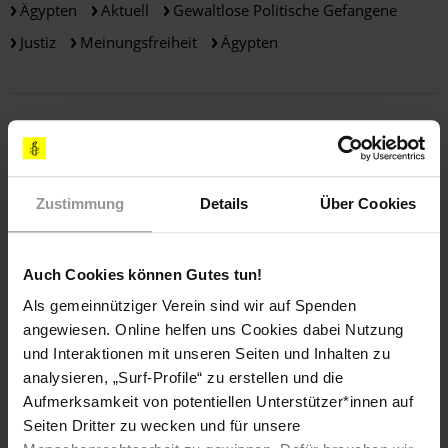
Ägypten
Aktuell
Gewaltlose Politische Gefangene
Justiz
Meinungsfreiheit
Ägypten
Teile diesen Beitrag
Zustimmung
Details
Über Cookies
LÄNDER
Auch Cookies können Gutes tun!
Als gemeinnütziger Verein sind wir auf Spenden
Ägypten
angewiesen. Online helfen uns Cookies dabei Nutzung
und Interaktionen mit unseren Seiten und Inhalten zu
THEMEN
analysieren, „Surf-Profile“ zu erstellen und die
Aufmerksamkeit von potentiellen Unterstützer*innen auf
Gewaltlose politische Gefangene
Justiz
Seiten Dritter zu wecken und für unsere