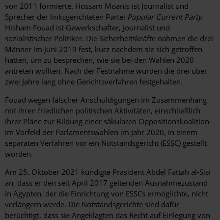
von 2011 formierte. Hossam Moanis ist Journalist und
Sprecher der linksgerichteten Partei
Popular Current Party
.
Hisham Fouad ist Gewerkschafter, Journalist und
sozialistischer Politiker. Die Sicherheitskräfte nahmen die drei
Männer im Juni 2019 fest, kurz nachdem sie sich getroffen
hatten, um zu besprechen, wie sie bei den Wahlen 2020
antreten wollten. Nach der Festnahme wurden die drei über
zwei Jahre lang ohne Gerichtsverfahren festgehalten.
Fouad wegen falscher Anschuldigungen im Zusammenhang
mit ihren friedlichen politischen Aktivitäten, einschließlich
ihrer Pläne zur Bildung einer säkularen Oppositionskoalition
im Vorfeld der Parlamentswahlen im Jahr 2020, in einem
separaten Verfahren vor ein Notstandsgericht (ESSC) gestellt
worden.
Am 25. Oktober 2021 kündigte Präsident Abdel Fattah al-Sisi
an, dass er den seit April 2017 geltenden Ausnahmezustand
in Ägypten, der die Einrichtung von ESSCs ermöglichte, nicht
verlängern werde. Die Notstandsgerichte sind dafür
berüchtigt, dass sie Angeklagten das Recht auf Einlegung von