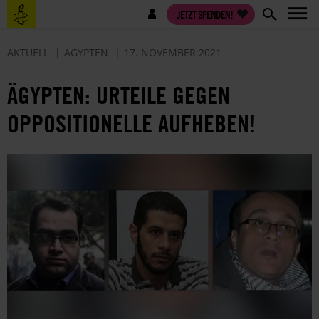
Direkt
Benutzermenü
JETZT SPENDEN!
zum
Inhalt
AKTUELL
ÄGYPTEN
17. NOVEMBER 2021
ÄGYPTEN: URTEILE GEGEN
OPPOSITIONELLE AUFHEBEN!