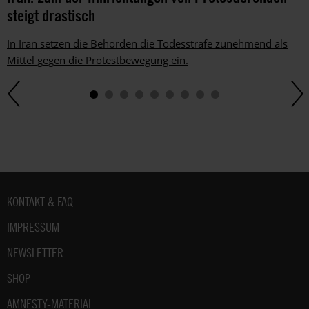
Amnesty
steigt drastisch
informieren
wir
In Iran setzen die Behörden die Todesstrafe zunehmend als
dich
Mittel gegen die Protestbewegung ein.
ggf.
auch
per
Telefon
oder
E-
Mail.
Dem
kannst
Fußbereich
KONTAKT & FAQ
du
im
IMPRESSUM
gesetzlichen
NEWSLETTER
Rahmen
jederzeit
SHOP
widersprechen.
Weitere
AMNESTY-MATERIAL