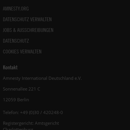
Hinweise
AMNESTY.ORG
zum
Datenschutz
DATENSCHUTZ VERWALTEN
unter:
Datenschutz
JOBS & AUSSCHREIBUNGEN
.
DATENSCHUTZ
COOKIES VERWALTEN
Kontakt
Amnesty International Deutschland e.V.
Sonnenallee 221 C
12059 Berlin
Telefon: +49 (0)30 / 420248-0
Registergericht: Amtsgericht
Charlottenburg