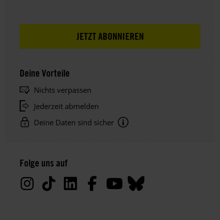
Deine Vorteile
Nichts verpassen
Jederzeit abmelden
Deine Daten sind sicher
Hinweis
Datenschutz:
Folge uns auf
Deine
Daten
werden
von
uns