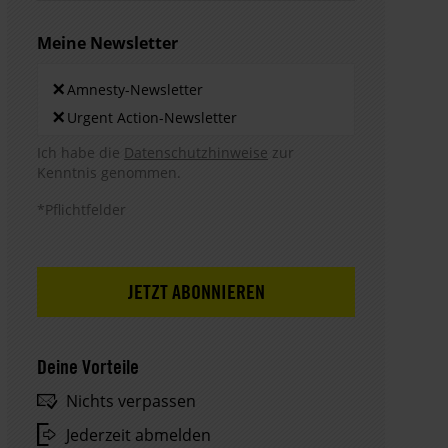
Meine Newsletter
Newsletters
×
Amnesty-Newsletter
×
Urgent Action-Newsletter
Hinweis DSE
Ich habe die
Datenschutzhinweise
zur
Kenntnis genommen.
*Pflichtfelder
Deine Vorteile
Nichts verpassen
Jederzeit abmelden