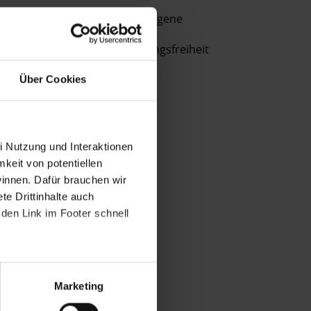
des
DSGVO
Gewaltlose politische Gefangene
verarbeitet.
Haftbedingungen
Meinungsfreiheit
Über
die
Über Cookies
Arbeit
und
die
Möglichkeiten
i Nutzung und Interaktionen
der
mkeit von potentiellen
Unterstützung
winnen. Dafür brauchen wir
von
e Drittinhalte auch
Amnesty
den Link im Footer schnell
informieren
wir
dich
ggf.
auch
Marketing
per