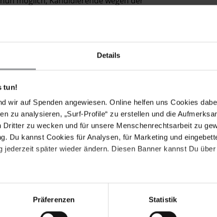
 nun möglich, Kandidierende wegen der
tischen" Organisationen von allen Wahlen
nen wird mit einer Freiheitsstrafe von bis zu 12 Jahren
ann zu einer Freiheitsstrafe von bis zu 10 Jahren
Details
le und Logos birgt das Risiko eines einjährigen
i-Korruptions-Stiftung war in Russland beim
 tun!
tausende von Spender_innen gewonnen. Alle diese
olgt, und es gab Fälle in Russland, in denen
nd wir auf Spenden angewiesen. Online helfen uns Cookies dabe
fen, rückwirkend verhängt wurden – für finanzielle
en zu analysieren, „Surf-Profile“ zu erstellen und die Aufmerksa
ls "extremistisch" eingestuft wurde.
n Dritter zu wecken und für unsere Menschenrechtsarbeit zu ge
. Du kannst Cookies für Analysen, für Marketing und eingebettet
g vom 20. August 2020 in Russland. Am 17. Januar
 jederzeit später wieder ändern. Diesen Banner kannst Du über 
o er behandelt worden war und sich erholt hatte,
rhängte, aber zur Bewährung ausgesetzte,
gen die Bewährungsauflagen vollstreckt. Die
nach Ansicht von Amnesty International rechtswidrig.
tte am 16. Februar die sofortige Freilassung von
Präferenzen
Statistik