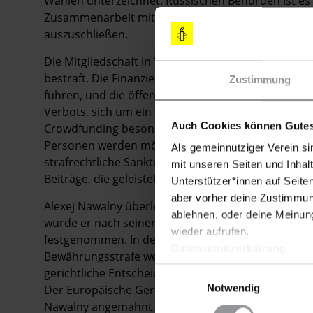
Wahlen unterzeichnet. Russischen Behörden ist es
Zusammenarbeit mit "extremistischen und terroris
auszuschließen.
Die Mitgliedschaft in "extremistischen" Organisatio
bestraft. Die Finanzierung solcher Organisationen k
Zustimmung
führen, und die öffentliche Verwendung ihrer Symbo
Verbots, sich um ein Wahlamt zu bewerben. Die Ant
Auch Cookies können Gutes
Crowdfunding besonders erfolgreich und hat Zehn
Personen werden möglicherweise strafrechtlich verf
Als gemeinnütziger Verein si
strafrechtliche Sanktionen, einschließlich Haftstra
mit unseren Seiten und Inhalt
Beiträge, die geleistet wurden, bevor eine Gruppe a
Unterstützer*innen auf Seite
aber vorher deine Zustimmung
Alexej Nawalny überlebte nur knapp eine Vergiftun
ablehnen, oder deine Meinung
wurde er nach seiner Rückkehr aus Deutschland, w
wieder aufrufen.
festgenommen. In der Folge wurde eine bereits ve
Datenschutzerklärung
Bewährungsstrafe wegen angeblichen Verstoßes ge
gerichtliche Entscheidung vom 2. Februar 2021 ist 
Einwilligungsauswahl
Der Europäische Gerichtshof für Menschenrechte ha
Notwendig
Nawalny angemahnt.