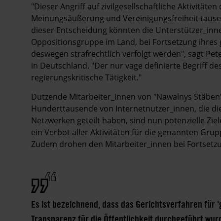
"Dieser Angriff auf zivilgesellschaftliche Aktivitäten
Meinungsäußerung und Vereinigungsfreiheit tause
dieser Entscheidung könnten die Unterstützer_innen
Oppositionsgruppe im Land, bei Fortsetzung ihres 
deswegen strafrechtlich verfolgt werden", sagt Pet
in Deutschland. "Der nur vage definierte Begriff
regierungskritische Tätigkeit."
Dutzende Mitarbeiter_innen von "Nawalnys Stäben",
Hunderttausende von Internetnutzer_innen, die di
Netzwerken geteilt haben, sind nun potenzielle Zie
ein Verbot aller Aktivitäten für die genannten Gr
Zudem drohen den Mitarbeiter_innen bei Fortsetzun
Es ist bezeichnend, dass das Gerichtsverfahren für 
Transparenz für die Öffentlichkeit durchgeführt wur