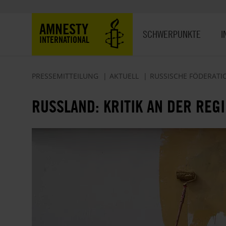
Direkt
zum
Hauptnavigation
AMNESTY
Inhalt
SCHWERPUNKTE
I
INTERNATIONAL
PRESSEMITTEILUNG
AKTUELL
RUSSISCHE FÖDERATI
RUSSLAND: KRITIK AN DER REG