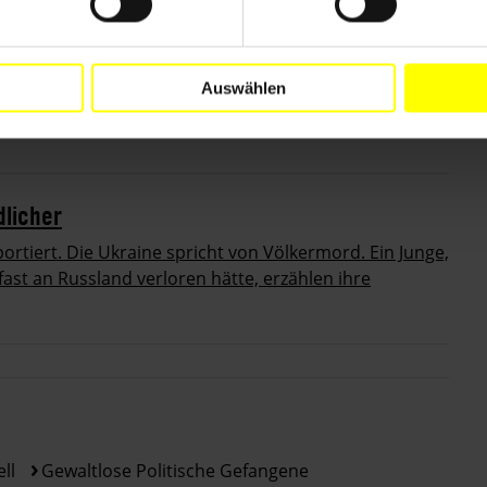
nterschriften an die russischen Behörden übergeben,
rdert wird. Die Amnesty-Kampagne zur Beendigung des
n in Russland angetan wurde und wird, geht seither
Auswählen
dlicher
rtiert. Die Ukraine spricht von Völkermord. Ein Junge,
fast an Russland verloren hätte, erzählen ihre
ll
Gewaltlose Politische Gefangene