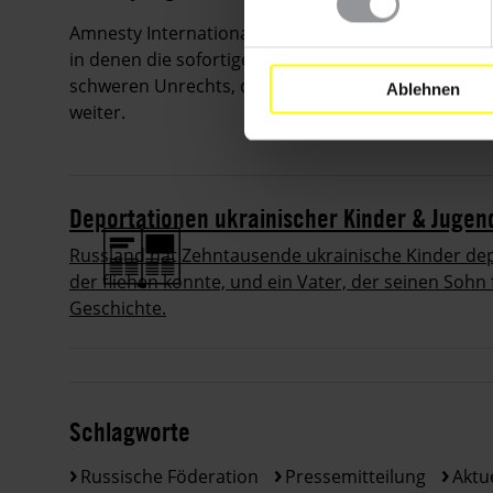
Amnesty International hatte im Februar 200.000 U
in denen die sofortige Freilassung Nawalnys gefo
schweren Unrechts, das Nawalny und vielen andere
Ablehnen
weiter.
Deportationen ukrainischer Kinder & Jugen
Russland hat Zehntausende ukrainische Kinder depo
der fliehen konnte, und ein Vater, der seinen Sohn 
Geschichte.
Schlagworte
Russische Föderation
Pressemitteilung
Aktue