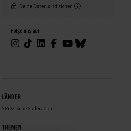
Deine Daten sind sicher
Hinweis
Datenschutz:
Folge uns auf
Deine
Daten
werden
von
uns
nur
zu
satzungsgemäßen
Zwecken
LÄNDER
und
gemäß
Russische Föderation
der
gesetzlichen
Bestimmungen
THEMEN