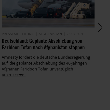
PRESSEMITTEILUNG
AFGHANISTAN
23.07.2026
AK
Deutschland: Geplante Abschiebung von
Ze
Faridoon Tofan nach Afghanistan stoppen
An
Ge
Amnesty fordert die deutsche Bundesregierung
auf, die geplante Abschiebung des 46-jährigen
Ze
Afghanen Faridoon Tofan unverzüglich
kä
auszusetzen.
no