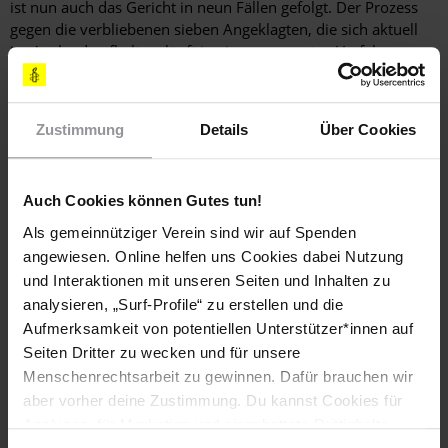
ist nun auch das Gericht in neun Fällen gefolgt. Der Prozess
gegen die verbliebenen sieben Angeklagten, die sich aktuell
im Ausland aufhalten, läuft in einem separaten Verfahren
weiter.
Zustimmung
Details
Über Cookies
Auch Cookies können Gutes tun!
Höchste Zeit für Gerechtigkeit in der Türkei!
Als gemeinnütziger Verein sind wir auf Spenden
Erfahre hier mehr
angewiesen. Online helfen uns Cookies dabei Nutzung
und Interaktionen mit unseren Seiten und Inhalten zu
analysieren, „Surf-Profile“ zu erstellen und die
Aufmerksamkeit von potentiellen Unterstützer*innen auf
Schlagworte
Seiten Dritter zu wecken und für unsere
Menschenrechtsarbeit zu gewinnen. Dafür brauchen wir
Pressemitteilung
Aktuell
Justiz
Meinungsfreiheit
aber vorher deine Zustimmung. Du kannst Cookies für
Analysen, für Marketing und eingebettete Drittinhalte
Menschenrechtsverteidiger*innen