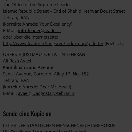
The Office of the Supreme Leader
Islamic Republic Street – End of Shahid Keshvar Doust Street
Tehran, IRAN
(korrekte Anrede: Your Excellency)
E-Mail:
info_leader@leader.ir
oder über die Internetseite:
http://www.leader.ir/langs/en/index.php?p=letter
(Englisch)
OBERSTE JUSTIZAUTORITÄT IN TEHERAN
Ali Reza Avaei
Karimkhan Zand Avenue
Sana’i Avenue, Corner of Alley 17, No. 152
Tehran, IRAN
(korrekte Anrede: Dear Mr. Avaei)
E-Mail:
avaei@Dadgostary-tehran.ir
Sende eine Kopie an
LEITER DER STAATLICHEN MENSCHENRECHTSBEHÖRDE
His Excellency Mohammad Javad Larijani