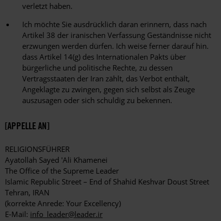
verletzt haben.
Ich möchte Sie ausdrücklich daran erinnern, dass nach
Artikel 38 der iranischen Verfassung Geständnisse nicht
erzwungen werden dürfen. Ich weise ferner darauf hin.
dass Artikel 14(g) des Internationalen Pakts über
bürgerliche und politische Rechte, zu dessen
Vertragsstaaten der Iran zählt, das Verbot enthält,
Angeklagte zu zwingen, gegen sich selbst als Zeuge
auszusagen oder sich schuldig zu bekennen.
[APPELLE AN]
RELIGIONSFÜHRER
Ayatollah Sayed 'Ali Khamenei
The Office of the Supreme Leader
Islamic Republic Street – End of Shahid Keshvar Doust Street
Tehran, IRAN
(korrekte Anrede: Your Excellency)
E-Mail:
info_leader@leader.ir