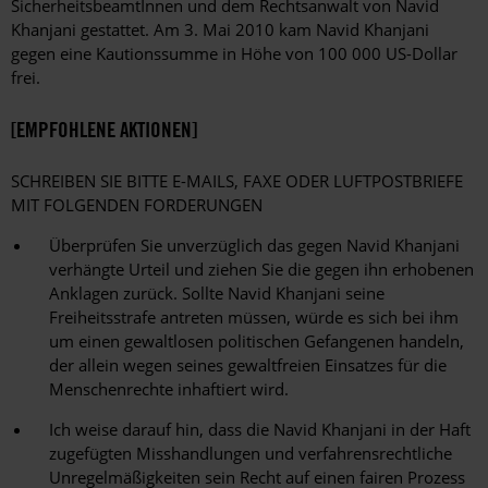
SicherheitsbeamtInnen und dem Rechtsanwalt von Navid
Khanjani gestattet. Am 3. Mai 2010 kam Navid Khanjani
gegen eine Kautionssumme in Höhe von 100 000 US-Dollar
frei.
[EMPFOHLENE AKTIONEN]
SCHREIBEN SIE BITTE E-MAILS, FAXE ODER LUFTPOSTBRIEFE
MIT FOLGENDEN FORDERUNGEN
Überprüfen Sie unverzüglich das gegen Navid Khanjani
verhängte Urteil und ziehen Sie die gegen ihn erhobenen
Anklagen zurück. Sollte Navid Khanjani seine
Freiheitsstrafe antreten müssen, würde es sich bei ihm
um einen gewaltlosen politischen Gefangenen handeln,
der allein wegen seines gewaltfreien Einsatzes für die
Menschenrechte inhaftiert wird.
Ich weise darauf hin, dass die Navid Khanjani in der Haft
zugefügten Misshandlungen und verfahrensrechtliche
Unregelmäßigkeiten sein Recht auf einen fairen Prozess