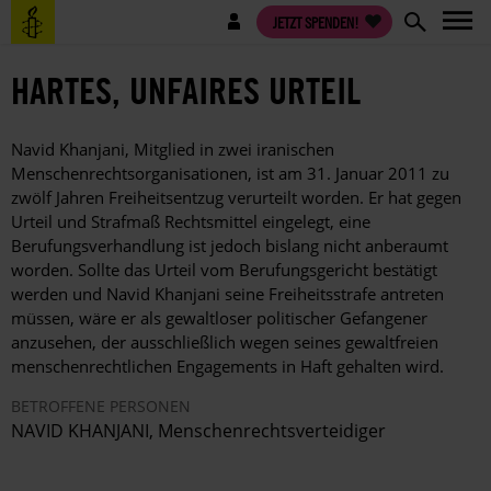
Direkt
Benutzermenü
JETZT SPENDEN!
zum
Inhalt
HARTES, UNFAIRES URTEIL
Navid Khanjani, Mitglied in zwei iranischen
Menschenrechtsorganisationen, ist am 31. Januar 2011 zu
zwölf Jahren Freiheitsentzug verurteilt worden. Er hat gegen
Urteil und Strafmaß Rechtsmittel eingelegt, eine
Berufungsverhandlung ist jedoch bislang nicht anberaumt
worden. Sollte das Urteil vom Berufungsgericht bestätigt
werden und Navid Khanjani seine Freiheitsstrafe antreten
müssen, wäre er als gewaltloser politischer Gefangener
anzusehen, der ausschließlich wegen seines gewaltfreien
menschenrechtlichen Engagements in Haft gehalten wird.
BETROFFENE PERSONEN
NAVID KHANJANI, Menschenrechtsverteidiger