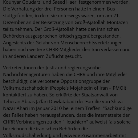
Kouhyar Goudarzi und Saeed Haeri festgenommen worden.
Die Verhaftung der drei Personen hatte in einem Bus
stattgefunden, in dem sie unterwegs waren, um am 21.
Dezember an der Beisetzung von Groß-Ajatollah Montazeri
teilzunehmen. Der Groß-Ajatollah hatte den iranischen
Behörden ausgesprochen kritisch gegenübergestanden.
Angesichts der Gefahr von Menschenrechtsverletzungen
haben noch weitere CHRR-Mitglieder den Iran verlassen und
in anderen Ländern Zuflucht gesucht.
Vertreter_innen der Justiz und regierungsnahe
Nachrichtenagenturen haben die CHRR und ihre Mitglieder
beschuldigt, die verbotene Oppositionsgruppe der
Volksmudschaheddin (People's Mojahedin of Iran – PMOI)
kontaktiert zu haben. So erklärte der Staatsanwalt von
Teheran Abbas Ja'fari Dowlatabadi der Familie von Shiva
Nazar Ahari im Januar 2010 bei einem Treffen: "Sachkundige
des Falles haben herausgefunden, dass die Internetseite der
CHRR Verbindungen zu den "Heuchlern" aufweist [als solche
bezeichnen die iranischen Behörden die
Volksmudschaheddin], und jedwede Zusammenarbeit mit