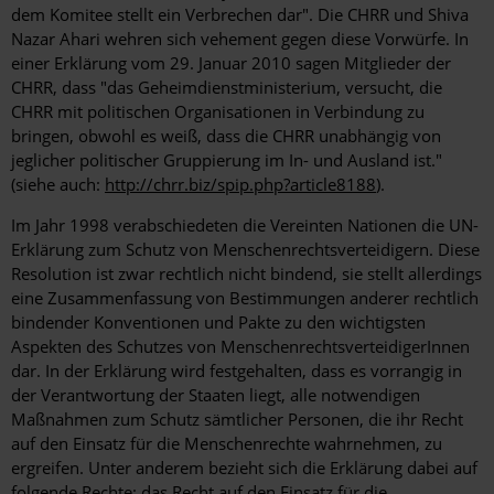
dem Komitee stellt ein Verbrechen dar". Die CHRR und Shiva
Nazar Ahari wehren sich vehement gegen diese Vorwürfe. In
einer Erklärung vom 29. Januar 2010 sagen Mitglieder der
CHRR, dass "das Geheimdienstministerium, versucht, die
CHRR mit politischen Organisationen in Verbindung zu
bringen, obwohl es weiß, dass die CHRR unabhängig von
jeglicher politischer Gruppierung im In- und Ausland ist."
(siehe auch:
http://chrr.biz/spip.php?article8188
).
Im Jahr 1998 verabschiedeten die Vereinten Nationen die UN-
Erklärung zum Schutz von Menschenrechtsverteidigern. Diese
Resolution ist zwar rechtlich nicht bindend, sie stellt allerdings
eine Zusammenfassung von Bestimmungen anderer rechtlich
bindender Konventionen und Pakte zu den wichtigsten
Aspekten des Schutzes von MenschenrechtsverteidigerInnen
dar. In der Erklärung wird festgehalten, dass es vorrangig in
der Verantwortung der Staaten liegt, alle notwendigen
Maßnahmen zum Schutz sämtlicher Personen, die ihr Recht
auf den Einsatz für die Menschenrechte wahrnehmen, zu
ergreifen. Unter anderem bezieht sich die Erklärung dabei auf
folgende Rechte: das Recht auf den Einsatz für die