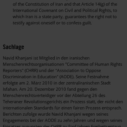
of the Constitution of Iran and that Article 14(g) of the
International Covenant on Civil and Political Rights, to
which Iran is a state party, guarantees the right not to
testify against oneself or to confess guilt.
Sachlage
Navid Khanjani ist Mitglied in den iranischen
Menschenrechtsorganisationen "Committee of Human Rights
Reporters" (CHRR) und der "Association to Oppose
Discrimination in Education" (AODE). Seine Festnahme
erfolgte am 2. März 2010 in der zentraliranischen Stadt
Isfahan. Am 20. Dezember 2010 fand gegen den
Menschenrechtsverteidiger vor der Abteilung 26 des
Teheraner Revolutionsgerichts ein Prozess statt, der nicht den
internationalen Standards für einen fairen Prozess entsprach.
Berichten zufolge wurde Navid Khanjani wegen seines
Engagements bei der AODE zu zehn Jahren und wegen seines
Einsatzes zugunsten der CHRR zu fünf Jahren Freiheitsentzug