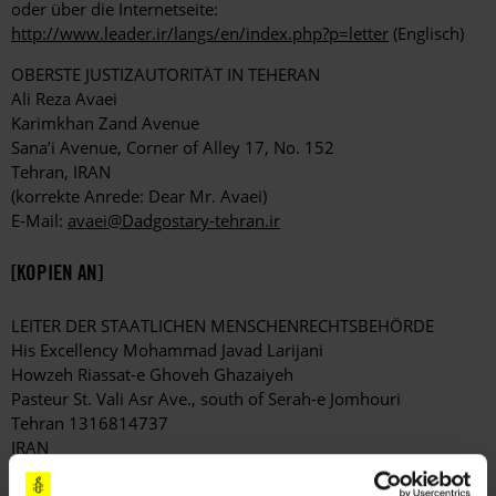
oder über die Internetseite:
http://www.leader.ir/langs/en/index.php?p=letter
(Englisch)
OBERSTE JUSTIZAUTORITÄT IN TEHERAN
Ali Reza Avaei
Karimkhan Zand Avenue
Sana’i Avenue, Corner of Alley 17, No. 152
Tehran, IRAN
(korrekte Anrede: Dear Mr. Avaei)
E-Mail:
avaei@Dadgostary-tehran.ir
[KOPIEN AN]
LEITER DER STAATLICHEN MENSCHENRECHTSBEHÖRDE
His Excellency Mohammad Javad Larijani
Howzeh Riassat-e Ghoveh Ghazaiyeh
Pasteur St. Vali Asr Ave., south of Serah-e Jomhouri
Tehran 1316814737
IRAN
E-Mail:
info@humanrights-iran.ir
(Betreffzeile: FAO Mohammad Javad Larijani)