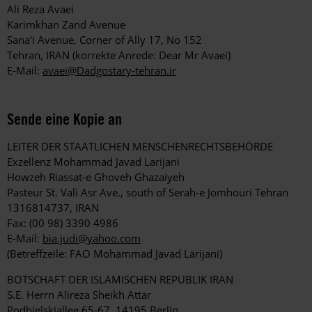
Ali Reza Avaei
Karimkhan Zand Avenue
Sana'i Avenue, Corner of Ally 17, No 152
Tehran, IRAN (korrekte Anrede: Dear Mr Avaei)
E-Mail:
avaei@Dadgostary-tehran.ir
Sende eine Kopie an
LEITER DER STAATLICHEN MENSCHENRECHTSBEHÖRDE
Exzellenz Mohammad Javad Larijani
Howzeh Riassat-e Ghoveh Ghazaiyeh
Pasteur St. Vali Asr Ave., south of Serah-e Jomhouri Tehran
1316814737, IRAN
Fax: (00 98) 3390 4986
E-Mail:
bia.judi@yahoo.com
(Betreffzeile: FAO Mohammad Javad Larijani)
BOTSCHAFT DER ISLAMISCHEN REPUBLIK IRAN
S.E. Herrn Alireza Sheikh Attar
Podbielskiallee 65-67, 14195 Berlin