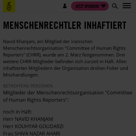
Direkt
Benutzermenü
JETZT SPENDEN!
zum
Inhalt
MENSCHENRECHTLER INHAFTIERT
Navid Khanjani, ein Mitglied der iranischen
Menschenrechtsorganisation "Committee of Human Rights
Reporters" (CHRR), wurde am 2. März festgenommen. Drei
weitere CHRR-Mitglieder befinden sich zurzeit in Haft. Allen
inhaftierten Mitgliedern der Organisation drohen Folter und
Misshandlungen.
BETROFFENE PERSONEN
Mitglieder der Menschenrechtsorganisation "Committee
of Human Rights Reporters":
noch in Haft:
Herr NAVID KHANJANI
Herr KOUHYAR GOUDARZI
Frau SHIVA NAZAR AHARI