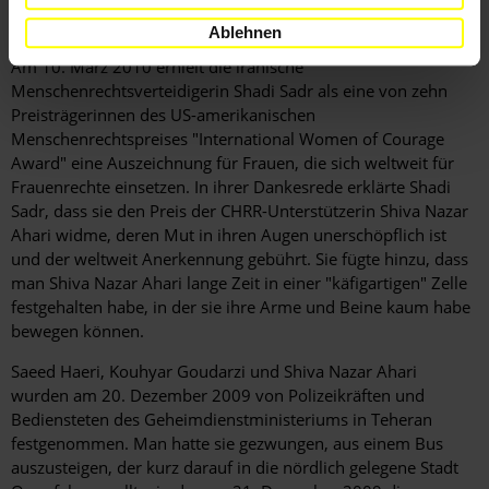
"gestehen". Es ist allerdings nicht bekannt, was man ihr zur
Last legt.
Ablehnen
Am 10. März 2010 erhielt die iranische
Menschenrechtsverteidigerin Shadi Sadr als eine von zehn
Preisträgerinnen des US-amerikanischen
Menschenrechtspreises "International Women of Courage
Award" eine Auszeichnung für Frauen, die sich weltweit für
Frauenrechte einsetzen. In ihrer Dankesrede erklärte Shadi
Sadr, dass sie den Preis der CHRR-Unterstützerin Shiva Nazar
Ahari widme, deren Mut in ihren Augen unerschöpflich ist
und der weltweit Anerkennung gebührt. Sie fügte hinzu, dass
man Shiva Nazar Ahari lange Zeit in einer "käfigartigen" Zelle
festgehalten habe, in der sie ihre Arme und Beine kaum habe
bewegen können.
Saeed Haeri, Kouhyar Goudarzi und Shiva Nazar Ahari
wurden am 20. Dezember 2009 von Polizeikräften und
Bediensteten des Geheimdienstministeriums in Teheran
festgenommen. Man hatte sie gezwungen, aus einem Bus
auszusteigen, der kurz darauf in die nördlich gelegene Stadt