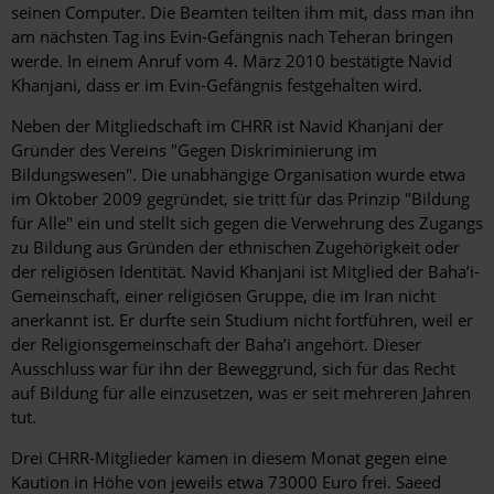
seinen Computer. Die Beamten teilten ihm mit, dass man ihn
am nächsten Tag ins Evin-Gefängnis nach Teheran bringen
werde. In einem Anruf vom 4. März 2010 bestätigte Navid
Khanjani, dass er im Evin-Gefängnis festgehalten wird.
Neben der Mitgliedschaft im CHRR ist Navid Khanjani der
Gründer des Vereins "Gegen Diskriminierung im
Bildungswesen". Die unabhängige Organisation wurde etwa
im Oktober 2009 gegründet, sie tritt für das Prinzip "Bildung
für Alle" ein und stellt sich gegen die Verwehrung des Zugangs
zu Bildung aus Gründen der ethnischen Zugehörigkeit oder
der religiösen Identität. Navid Khanjani ist Mitglied der Baha’i-
Gemeinschaft, einer religiösen Gruppe, die im Iran nicht
anerkannt ist. Er durfte sein Studium nicht fortführen, weil er
der Religionsgemeinschaft der Baha’i angehört. Dieser
Ausschluss war für ihn der Beweggrund, sich für das Recht
auf Bildung für alle einzusetzen, was er seit mehreren Jahren
tut.
Drei CHRR-Mitglieder kamen in diesem Monat gegen eine
Kaution in Höhe von jeweils etwa 73000 Euro frei. Saeed