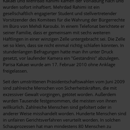
Kakaei und Mehrdad Rahimi kamen der Vorladung nach und
wurden sofort inhaftiert. Mehrdad Rahimi ist ein
gesellschaftlich engagierter Student und stellvertretender
Vorsitzender des Komitees für die Wahrung der Bürgerrechte
im Büro von Mehdi Karoubi. In einem Telefonat berichtete er
seiner Familie, dass er gemeinsam mit sechs weiteren
Häftlingen in einer winzigen Zelle untergebracht sei. Die Zelle
sei so klein, dass sie nicht einmal richtig schlafen könnten. In
stundenlangen Befragungen hatte man ihn unter Druck
gesetzt, vor laufender Kamera ein "Geständnis" abzulegen.
Parisa Kakaei wurde am 17. Februar 2010 ohne Anklage
freigelassen.
Seit den umstrittenen Präsidentschaftswahlen vom Juni 2009
sind zahlreiche Menschen von Sicherheitskräften, die mit
exzessiver Gewalt vorgingen, getötet worden. Außerdem
wurden Tausende festgenommen, die meisten von ihnen
willkürlich. Zahlreiche Menschen sind gefoltert oder in
anderer Weise misshandelt worden. Hunderte Menschen sind
in unfairen Gerichtsverfahren verurteilt worden. In solchen
Schauprozessen hat man mindestens 80 Menschen zu