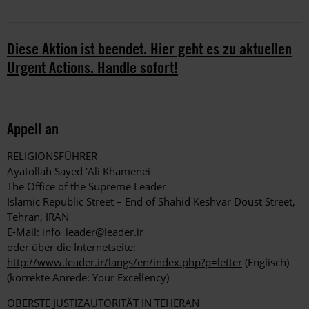
Diese Aktion ist beendet. Hier geht es zu aktuellen
Urgent Actions. Handle sofort!
Appell an
RELIGIONSFÜHRER
Ayatollah Sayed 'Ali Khamenei
The Office of the Supreme Leader
Islamic Republic Street – End of Shahid Keshvar Doust Street,
Tehran, IRAN
E-Mail:
info_leader@leader.ir
oder über die Internetseite:
http://www.leader.ir/langs/en/index.php?p=letter
(Englisch)
(korrekte Anrede: Your Excellency)
OBERSTE JUSTIZAUTORITÄT IN TEHERAN