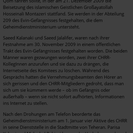
Qom fahren sollte, in der am 21. Dezember 2009 die
Beisetzung des islamischen Geistlichen Großayatollah
Hosseinali Montazeri stattfand. Sie werden in der Abteilung
209 des Evin-Gefängnisses festgehalten, die dem
Geheimdienstministerium untersteht.
Saeed Kalanaki und Saeed Jalalifer, waren nach ihrer
Festnahme am 30. November 2009 in einem öffentlichen
Trakt des Evin-Gefängnisses festgehalten worden. Die beiden
Männer waren gezwungen worden, zwei ihrer CHRR-
KollegInnen anzurufen und sie dazu zu drängen, die
Internetseite des Komitees zu löschen. Während des
Gesprächs hatten die Vernehmungsbeamten den Hörer an
sich gerissen und den CHRR-Mitgliedern gedroht, dass man
sich um sie kümmern werde – ob im Gefängnis oder
außerhalb – wenn sie nicht sofort aufhörten, Informationen
ins Internet zu stellen.
Nach den Drohungen am Telefon beorderte das
Geheimdienstministerium am 1. Januar vier Aktive des CHRR
in seine Dienststelle in die Stadtmitte von Teheran. Parisa