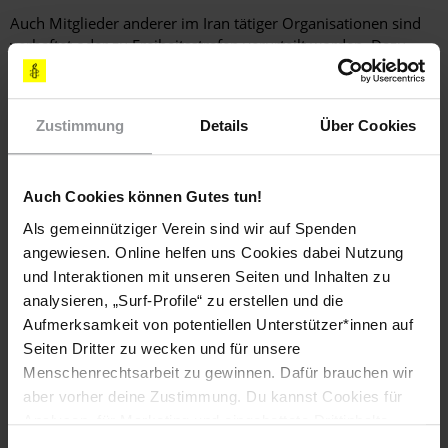
Auch Mitglieder anderer im Iran tätiger Organisationen sind
verhaftet oder zu Freiheitsstrafen verurteilt worden. Dazu
zählen Mitglieder des Komitee zur Verteidigung politischer
Gefangener im Iran (Committee for the Defence of Political
Prisoners in Iran), MitarbeiterInnen einer Vereinigung mit dem
Zustimmung
Details
Über Cookies
Namen Menschenrechtsaktivisten im Iran (Human Rights
Activists in Iran) und Mitglieder der Organisation
Menschenrechtsreporter. AktivistInnen und SprecherInnen
Auch Cookies können Gutes tun!
der Studentenschaft sind ebenfalls Zielscheibe staatlicher
Repression.
Als gemeinnütziger Verein sind wir auf Spenden
angewiesen. Online helfen uns Cookies dabei Nutzung
und Interaktionen mit unseren Seiten und Inhalten zu
Sachlage
analysieren, „Surf-Profile“ zu erstellen und die
Aufmerksamkeit von potentiellen Unterstützer*innen auf
Kouhyar Goudarzi wurde in der Wohnung eines Freundes
Seiten Dritter zu wecken und für unsere
zusammen mit dem Gastgeber und einem weiteren Freund
festgenommen. NachbarInnen berichteten, die drei Männer
Menschenrechtsarbeit zu gewinnen. Dafür brauchen wir
seien von zivil gekleideten Personen abgeführt worden, bei
aber vorher deine Zustimmung. Du kannst Cookies für
denen es sich vermutlich um Mitarbeiter des
Analysen, für Marketing und eingebettete Drittinhalte
Geheimdienstministeriums handelte. Die Familie von Kouhyar
auch ablehnen, oder deine Meinung jederzeit später