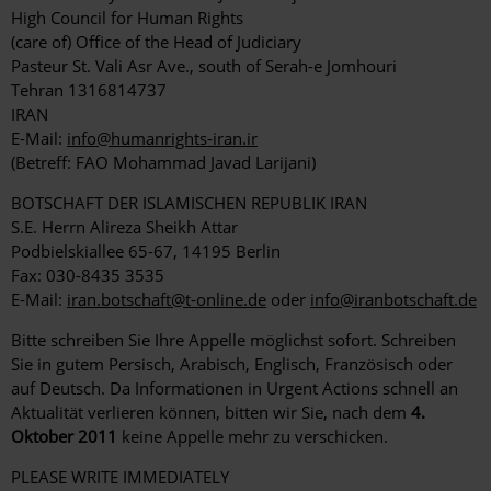
High Council for Human Rights
(care of) Office of the Head of Judiciary
Pasteur St. Vali Asr Ave., south of Serah-e Jomhouri
Tehran 1316814737
IRAN
E-Mail:
info@humanrights-iran.ir
(Betreff: FAO Mohammad Javad Larijani)
BOTSCHAFT DER ISLAMISCHEN REPUBLIK IRAN
S.E. Herrn Alireza Sheikh Attar
Podbielskiallee 65-67, 14195 Berlin
Fax: 030-8435 3535
E-Mail:
iran.botschaft@t-online.de
oder
info@iranbotschaft.de
Bitte schreiben Sie Ihre Appelle möglichst sofort. Schreiben
Sie in gutem Persisch, Arabisch, Englisch, Französisch oder
auf Deutsch. Da Informationen in Urgent Actions schnell an
Aktualität verlieren können, bitten wir Sie, nach dem
4.
Oktober 2011
keine Appelle mehr zu verschicken.
PLEASE WRITE IMMEDIATELY