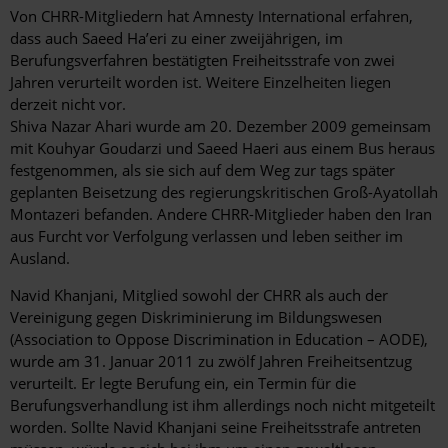
Von CHRR-Mitgliedern hat Amnesty International erfahren,
dass auch Saeed Ha’eri zu einer zweijährigen, im
Berufungsverfahren bestätigten Freiheitsstrafe von zwei
Jahren verurteilt worden ist. Weitere Einzelheiten liegen
derzeit nicht vor.
Shiva Nazar Ahari wurde am 20. Dezember 2009 gemeinsam
mit Kouhyar Goudarzi und Saeed Haeri aus einem Bus heraus
festgenommen, als sie sich auf dem Weg zur tags später
geplanten Beisetzung des regierungskritischen Groß-Ayatollah
Montazeri befanden. Andere CHRR-Mitglieder haben den Iran
aus Furcht vor Verfolgung verlassen und leben seither im
Ausland.
Navid Khanjani, Mitglied sowohl der CHRR als auch der
Vereinigung gegen Diskriminierung im Bildungswesen
(Association to Oppose Discrimination in Education – AODE),
wurde am 31. Januar 2011 zu zwölf Jahren Freiheitsentzug
verurteilt. Er legte Berufung ein, ein Termin für die
Berufungsverhandlung ist ihm allerdings noch nicht mitgeteilt
worden. Sollte Navid Khanjani seine Freiheitsstrafe antreten