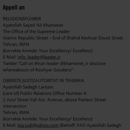
Appell an
RELIGIONSFÜHRER
Ayatollah Sayed 'Ali Khamenei
The Office of the Supreme Leader
Islamic Republic Street – End of Shahid Keshvar Doust Street
Tehran, IRAN
(korrekte Anrede: Your Excellency/ Exzellenz)
E-Mail:
info_leader@leader.ir
Twitter:"Call on #Iran leader @khamenei_ir disclose
whereabouts of Kouhyar Goudarzi"
OBERSTE JUSTIZAUTORITÄT IN TEHERAN
Ayatollah Sadegh Larijani
(care of) Public Relations Office Number 4
2 Azizi Street Vali Asr. Avenue, above Pasteur Street
intersection
Tehran, IRAN
(korrekte Anrede: Your Excellency/ Exzellenz)
E-Mail:
bia.judi@yahoo.com
(Betreff: FAO Ayatollah Sadegh