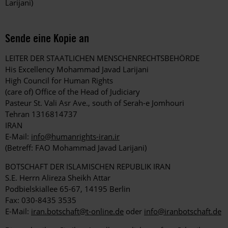
Larijani)
Sende eine Kopie an
LEITER DER STAATLICHEN MENSCHENRECHTSBEHÖRDE
His Excellency Mohammad Javad Larijani
High Council for Human Rights
(care of) Office of the Head of Judiciary
Pasteur St. Vali Asr Ave., south of Serah-e Jomhouri
Tehran 1316814737
IRAN
E-Mail:
info@humanrights-iran.ir
(Betreff: FAO Mohammad Javad Larijani)
BOTSCHAFT DER ISLAMISCHEN REPUBLIK IRAN
S.E. Herrn Alireza Sheikh Attar
Podbielskiallee 65-67, 14195 Berlin
Fax: 030-8435 3535
E-Mail:
iran.botschaft@t-online.de
oder
info@iranbotschaft.de