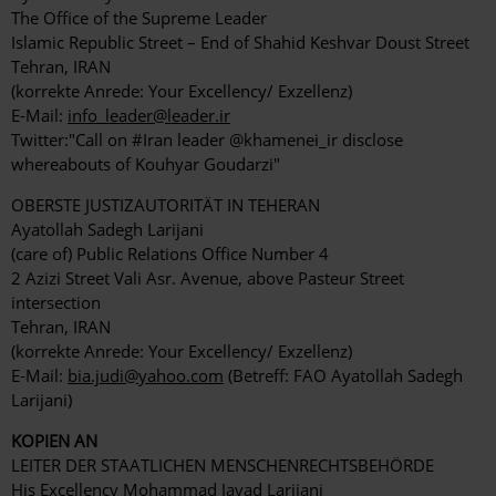
The Office of the Supreme Leader
Islamic Republic Street – End of Shahid Keshvar Doust Street
Tehran, IRAN
(korrekte Anrede: Your Excellency/ Exzellenz)
E-Mail:
info_leader@leader.ir
Twitter:"Call on #Iran leader @khamenei_ir disclose
whereabouts of Kouhyar Goudarzi"
OBERSTE JUSTIZAUTORITÄT IN TEHERAN
Ayatollah Sadegh Larijani
(care of) Public Relations Office Number 4
2 Azizi Street Vali Asr. Avenue, above Pasteur Street
intersection
Tehran, IRAN
(korrekte Anrede: Your Excellency/ Exzellenz)
E-Mail:
bia.judi@yahoo.com
(Betreff: FAO Ayatollah Sadegh
Larijani)
KOPIEN AN
LEITER DER STAATLICHEN MENSCHENRECHTSBEHÖRDE
His Excellency Mohammad Javad Larijani