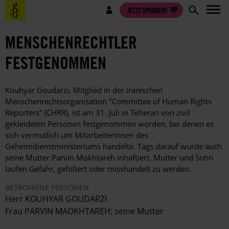
Direkt
Benutzermenü
JETZT SPENDEN!
zum
Inhalt
MENSCHENRECHTLER
FESTGENOMMEN
Kouhyar Goudarzi, Mitglied in der iranischen
Menschenrechtsorganisation "Committee of Human Rights
Reporters" (CHRR), ist am 31. Juli in Teheran von zivil
gekleideten Personen festgenommen worden, bei denen es
sich vermutlich um MitarbeiterInnen des
Geheimdienstministeriums handelte. Tags darauf wurde auch
seine Mutter Parvin Mokhtareh inhaftiert. Mutter und Sohn
laufen Gefahr, gefoltert oder misshandelt zu werden.
BETROFFENE PERSONEN
Herr KOUHYAR GOUDARZI
Frau PARVIN MAOKHTAREH; seine Mutter