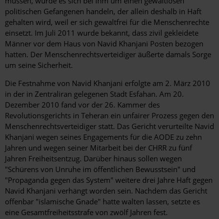
müssen, würde es sich bei ihm um einen gewaltlosen
politischen Gefangenen handeln, der allein deshalb in Haft
gehalten wird, weil er sich gewaltfrei für die Menschenrechte
einsetzt. Im Juli 2011 wurde bekannt, dass zivil gekleidete
Männer vor dem Haus von Navid Khanjani Posten bezogen
hatten. Der Menschenrechtsverteidiger äußerte damals Sorge
um seine Sicherheit.
Die Festnahme von Navid Khanjani erfolgte am 2. März 2010
in der in Zentraliran gelegenen Stadt Esfahan. Am 20.
Dezember 2010 fand vor der 26. Kammer des
Revolutionsgerichts in Teheran ein unfairer Prozess gegen den
Menschenrechtsverteidiger statt. Das Gericht verurteilte Navid
Khanjani wegen seines Engagements für die AODE zu zehn
Jahren und wegen seiner Mitarbeit bei der CHRR zu fünf
Jahren Freiheitsentzug. Darüber hinaus sollen wegen
"Schürens von Unruhe im öffentlichen Bewusstsein" und
"Propaganda gegen das System" weitere drei Jahre Haft gegen
Navid Khanjani verhängt worden sein. Nachdem das Gericht
offenbar "islamische Gnade" hatte walten lassen, setzte es
eine Gesamtfreiheitsstrafe von zwölf Jahren fest.