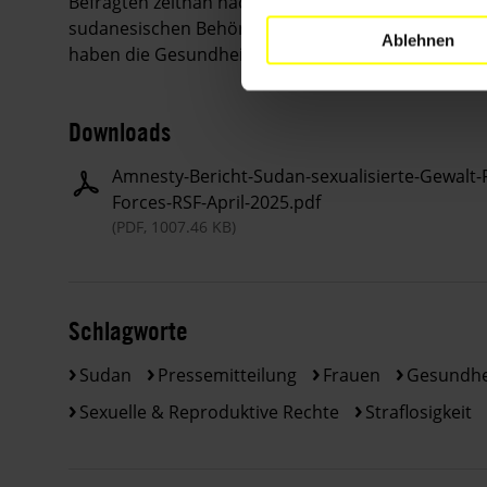
Befragten zeitnah nach der Vergewaltigung eine 
sudanesischen Behörden gemeldet.
80 Prozent der
Ablehnen
haben die Gesundheitsversorgung weiter verschle
Downloads
Amnesty-Bericht-Sudan-sexualisierte-Gewalt
Forces-RSF-April-2025.pdf
(PDF, 1007.46 KB)
Schlagworte
Sudan
Pressemitteilung
Frauen
Gesundhe
Sexuelle & Reproduktive Rechte
Straflosigkeit