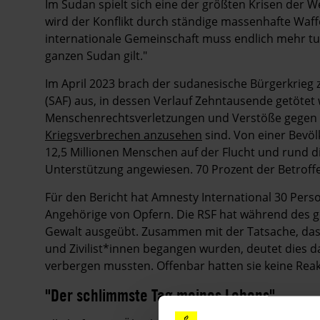
Im Sudan spielt sich eine der größten Krisen der We
wird der Konflikt durch ständige massenhafte Waff
internationale Gemeinschaft muss endlich mehr t
ganzen Sudan gilt."
Im April 2023 brach der sudanesische Bürgerkrieg
(SAF) aus, in dessen Verlauf Zehntausende getöte
Menschenrechtsverletzungen und Verstöße gegen 
Kriegsverbrechen anzusehen
sind.
Von einer Bevöl
12,5 Millionen Menschen auf der Flucht und rund di
Unterstützung angewiesen. 70 Prozent der Betroff
Für den Bericht hat Amnesty International 30 Per
Angehörige von Opfern. Die RSF hat während des ge
Gewalt ausgeübt. Zusammen mit der Tatsache, dass
und Zivilist*innen begangen wurden, deutet dies da
verbergen mussten. Offenbar hatten sie keine Reak
"Der schlimmste Tag meines Lebens"