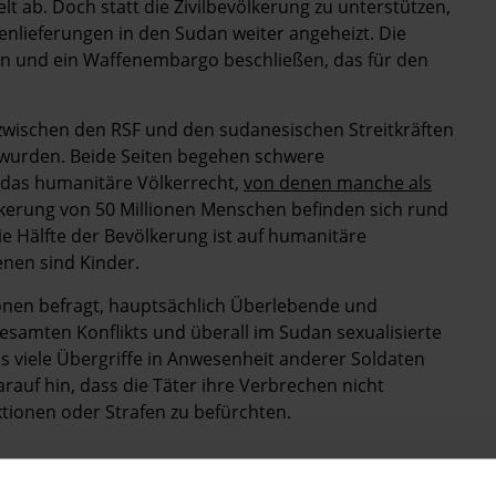
lt ab. Doch statt die Zivilbevölkerung zu unterstützen,
enlieferungen in den Sudan weiter angeheizt. Die
un und ein Waffenembargo beschließen, das für den
 zwischen den RSF und den sudanesischen Streitkräften
t wurden. Beide Seiten begehen schwere
das humanitäre Völkerrecht,
von denen manche als
kerung von 50 Millionen Menschen befinden sich rund
e Hälfte der Bevölkerung ist auf humanitäre
enen sind Kinder.
sonen befragt, hauptsächlich Überlebende und
samten Konflikts und überall im Sudan sexualisierte
 viele Übergriffe in Anwesenheit anderer Soldaten
rauf hin, dass die Täter ihre Verbrechen nicht
tionen oder Strafen zu befürchten.