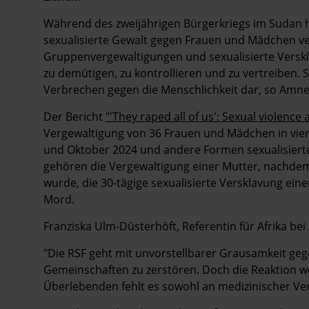
Während des zweijährigen Bürgerkriegs im Sudan h
sexualisierte Gewalt gegen Frauen und Mädchen ve
Gruppenvergewaltigungen und sexualisierte Versk
zu demütigen, zu kontrollieren und zu vertreiben.
Verbrechen gegen die Menschlichkeit dar, so Amnes
Der Bericht
"'They raped all of us': Sexual violenc
Vergewaltigung von 36 Frauen und Mädchen in vie
und Oktober 2024 und andere Formen sexualisierte
gehören die Vergewaltigung einer Mutter, nachdem 
wurde, die 30-tägige sexualisierte Versklavung ein
Mord.
Franziska Ulm-Düsterhöft, Referentin für Afrika bei
"Die RSF geht mit unvorstellbarer Grausamkeit ge
Gemeinschaften zu zerstören. Doch die Reaktion w
Überlebenden fehlt es sowohl an medizinischer Ver