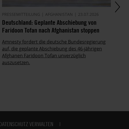
PRESSEMITTEILUNG
AFGHANISTAN
23.07.2026
AK
Deutschland: Geplante Abschiebung von
Li
Faridoon Tofan nach Afghanistan stoppen
mü
we
Amnesty fordert die deutsche Bundesregierung
auf, die geplante Abschiebung des 46-jährigen
Di
Afghanen Faridoon Tofan unverzüglich
Lu
auszusetzen.
au
DATENSCHUTZ VERWALTEN