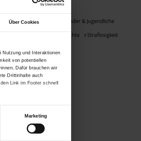
Bestimmungen
THEMEN
des
DSGVO
Frauen
Gesundheit
Kinder & Jugendliche
Über Cookies
verarbeitet.
Sexuelle & reproduktive Rechte
Straflosigkeit
Über
die
Arbeit
i Nutzung und Interaktionen
und
mkeit von potentiellen
die
winnen. Dafür brauchen wir
Möglichkeiten
e Drittinhalte auch
der
den Link im Footer schnell
Unterstützung
von
Amnesty
informieren
Marketing
wir
dich
ggf.