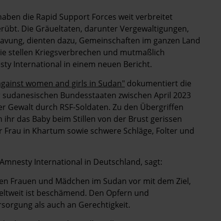
aben die Rapid Support Forces weit verbreitet
rübt. Die Gräueltaten, darunter Vergewaltigungen,
lavung, dienten dazu, Gemeinschaften im ganzen Land
 Sie stellen Kriegsverbrechen und mutmaßlich
ty International in einem neuen Bericht.
e against women and girls in Sudan"
dokumentiert die
r sudanesischen Bundesstaaten zwischen April 2023
r Gewalt durch RSF-Soldaten. Zu den Übergriffen
ihr das Baby beim Stillen von der Brust gerissen
er Frau in Khartum sowie schwere Schläge, Folter und
 Amnesty International in Deutschland, sagt:
gen Frauen und Mädchen im Sudan vor mit dem Ziel,
eltweit ist beschämend. Den Opfern und
sorgung als auch an Gerechtigkeit.