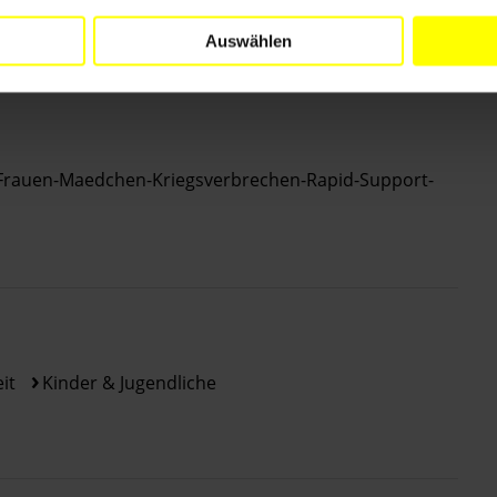
Behandlung in Anspruch genommen oder die Tat den
 Krankenhäuser sind zerstört.
Kürzungen bei USAID
Auswählen
chtert.
-Frauen-Maedchen-Kriegsverbrechen-Rapid-Support-
it
Kinder & Jugendliche