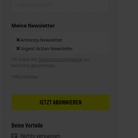
E-Mail-
Adresse*
Meine Newsletter
Newsletters
×
Amnesty-Newsletter
×
Urgent Action-Newsletter
Hinweis DSE
Ich habe die
Datenschutzhinweise
zur
Kenntnis genommen.
*Pflichtfelder
Deine Vorteile
Nichts verpassen