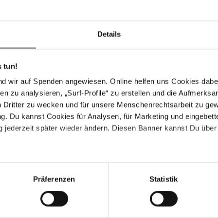
 Angriff schwerwiegende körperliche oder seelische
de Auswirkungen auf ihre Familien gehabt und die
flohen.
Details
von RSF-Soldaten vergewaltigt worden sind, weil sie
ten nahezustehen. Weibliche medizinische Fachkräfte
 tun!
aben, wenn sie verwundete RSF-Soldaten nicht retten
schwester, dass 13 Soldaten sie in Khartum Nord
nd wir auf Spenden angewiesen. Online helfen uns Cookies dabe
ner zu behandeln. Anschließend wurde sie von einer
en zu analysieren, „Surf-Profile“ zu erstellen und die Aufmerksa
it vergewaltigt.
n Dritter zu wecken und für unsere Menschenrechtsarbeit zu ge
. Du kannst Cookies für Analysen, für Marketing und eingebettet
xualisierter Versklavung dokumentiert, darunter eine
 jederzeit später wieder ändern. Diesen Banner kannst Du über 
 lang in einem Haus gefangen gehalten und fast täglich
ich der Vergewaltigung widersetzte, Schläge, Folter
 wurde von einem RSF-Soldaten zu Tode geprügelt, als er
Präferenzen
Statistik
or Stigmatisierung und Repressalien hat keine der