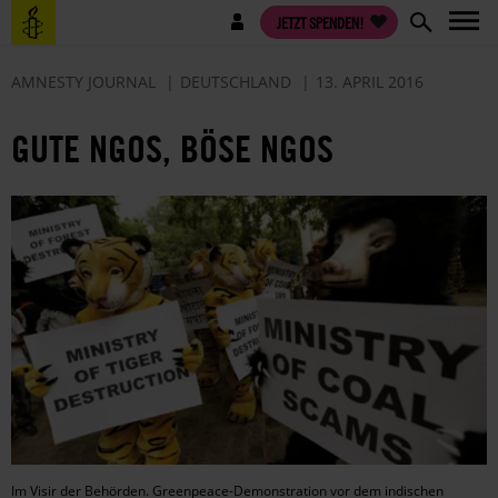
Direkt
Benutzermenü
JETZT SPENDEN!
zum
Inhalt
AMNESTY JOURNAL
DEUTSCHLAND
13. APRIL 2016
GUTE NGOS, BÖSE NGOS
Im Visir der Behörden. Greenpeace-Demonstration vor dem indischen