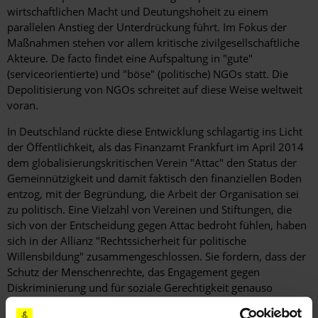
wirtschaftlichen Macht und Deutungshoheit zu einem
parallelen Anstieg der Unterdrückung führt. Im Fokus der
Maßnahmen stehen vor allem kritische zivilgesellschaftliche
Akteure. De facto findet eine Aufspaltung in "gute"
(serviceorientierte) und "böse" (politische) NGOs statt. Die
Depolitisierung von NGOs schreitet auf diese Weise weltweit
voran.
In Deutschland rückte diese Entwicklung schlagartig ins Licht
der Öffentlichkeit, als das Finanzamt Frankfurt im April 2014
dem globalisierungskritischen Verein "Attac" den Status der
Gemeinnützigkeit und damit faktisch den finanziellen Boden
entzog, mit der Begründung, die Arbeit der Organisation sei
zu politisch. Eine Vielzahl von Vereinen und Stiftungen, die
sich von der Entscheidung gegen Attac bedroht fühlen, haben
sich in der Allianz "Rechtssicherheit für politische
Willensbildung" zusammengeschlossen. Sie fordern, dass der
Schutz der Menschenrechte, das Engagement gegen
Diskriminierung und für soziale Gerechtigkeit genauso
gemeinnützig sein soll wie der Umweltschutz. Deutschland ist