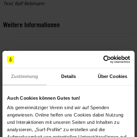
Text: Ralf Rebmann
Weitere Informationen
Länder
Iran
Zustimmung
Details
Über Cookies
Themen
Frauen
Haftbedingungen
Justiz
Meinungsfreiheit
Auch Cookies können Gutes tun!
Menschenrechtsverteidiger*innen
Als gemeinnütziger Verein sind wir auf Spenden
angewiesen. Online helfen uns Cookies dabei Nutzung
und Interaktionen mit unseren Seiten und Inhalten zu
analysieren, „Surf-Profile“ zu erstellen und die
Teile diesen Beitrag
Aufmerksamkeit von potentiellen Unterstützer*innen auf