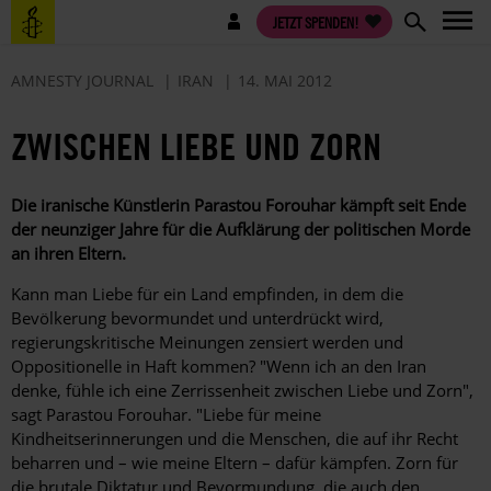
Direkt
Benutzermenü
JETZT SPENDEN!
zum
Inhalt
AMNESTY JOURNAL
IRAN
14. MAI 2012
ZWISCHEN LIEBE UND ZORN
Die iranische Künstlerin Parastou Forouhar kämpft seit Ende
der neunziger Jahre für die ­Aufklärung der politischen Morde
an ihren Eltern.
Kann man Liebe für ein Land empfinden, in dem die
Bevölkerung bevormundet und unterdrückt wird,
regierungskritische Meinungen zensiert werden und
Oppositionelle in Haft kommen? "Wenn ich an den Iran
denke, fühle ich eine Zerrissenheit zwischen Liebe und Zorn",
sagt Parastou Forouhar. "Liebe für meine
Kindheitserinnerungen und die Menschen, die auf ihr Recht
beharren und – wie meine Eltern – dafür kämpfen. Zorn für
die brutale Diktatur und Bevormundung, die auch den