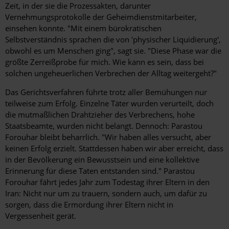
Zeit, in der sie die Prozessakten, darunter
Vernehmungsprotokolle der Geheimdienstmitarbeiter,
einsehen konnte. "Mit einem bürokratischen
Selbstverständnis sprachen die von 'physischer Liquidierung',
obwohl es um Menschen ging", sagt sie. "Diese Phase war die
größte Zerreißprobe für mich. Wie kann es sein, dass bei
solchen ungeheuerlichen Verbrechen der Alltag weitergeht?"
Das Gerichtsverfahren führte trotz aller Bemühungen nur
teilweise zum Erfolg. Einzelne Täter wurden verurteilt, doch
die mutmaßlichen Drahtzieher des Verbrechens, hohe
Staatsbeamte, wurden nicht belangt. Dennoch: Parastou
Forouhar bleibt beharrlich. "Wir haben alles versucht, aber
keinen Erfolg erzielt. Stattdessen haben wir aber erreicht, dass
in der Bevölkerung ein Bewusstsein und eine kollektive
Erinnerung für diese Taten entstanden sind." Parastou
Forouhar fährt jedes Jahr zum Todestag ihrer Eltern in den
Iran: Nicht nur um zu trauern, sondern auch, um dafür zu
sorgen, dass die Ermordung ihrer Eltern nicht in
Vergessenheit gerät.