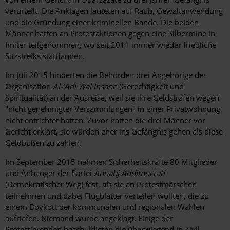
verurteilt. Die Anklagen lauteten auf Raub, Gewaltanwendung
und die Gründung einer kriminellen Bande. Die beiden
Männer hatten an Protestaktionen gegen eine Silbermine in
Imiter teilgenommen, wo seit 2011 immer wieder friedliche
Sitzstreiks stattfanden.
Im Juli 2015 hinderten die Behörden drei Angehörige der
Organisation
Al-’Adl Wal Ihsane
(Gerechtigkeit und
Spiritualität) an der Ausreise, weil sie ihre Geldstrafen wegen
"nicht genehmigter Versammlungen" in einer Privatwohnung
nicht entrichtet hatten. Zuvor hatten die drei Männer vor
Gericht erklärt, sie würden eher ins Gefängnis gehen als diese
Geldbußen zu zahlen.
Im September 2015 nahmen Sicherheitskräfte 80 Mitglieder
und Anhänger der Partei
Annahj Addimocrati
(Demokratischer Weg) fest, als sie an Protestmärschen
teilnehmen und dabei Flugblätter verteilen wollten, die zu
einem Boykott der kommunalen und regionalen Wahlen
aufriefen. Niemand wurde angeklagt. Einige der
Protestierenden beschuldigten die überwiegend in Zivil