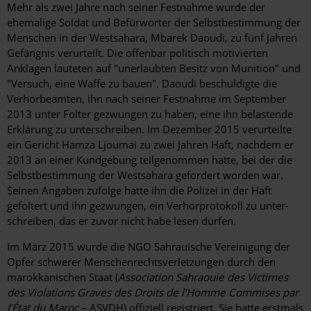
Mehr als zwei Jahre nach seiner Festnahme wurde der
ehemalige Soldat und Befürworter der Selbstbestimmung der
Menschen in der Westsahara, Mbarek Daoudi, zu fünf Jahren
Gefängnis verurteilt. Die offenbar politisch motivierten
Anklagen lauteten auf "unerlaubten Besitz von Munition" und
"Versuch, eine Waffe zu bauen". Daoudi beschuldigte die
Verhörbeamten, ihn nach seiner Festnahme im September
2013 unter Folter gezwungen zu haben, eine ihn belastende
Erklärung zu unterschreiben. Im Dezember 2015 verurteilte
ein Gericht Hamza Ljoumai zu zwei Jahren Haft, nachdem er
2013 an einer Kundgebung teilgenommen hatte, bei der die
Selbstbestimmung der Westsahara gefordert worden war.
Seinen Angaben zufolge hatte ihn die Polizei in der Haft
gefoltert und ihn gezwungen, ein Verhörprotokoll zu unter-
schreiben, das er zuvor nicht habe lesen dürfen.
Im März 2015 wurde die NGO Sahrauische Vereinigung der
Opfer schwerer Menschenrechtsverletzungen durch den
marokkanischen Staat (
Association Sahraouie des Victimes
des Violations Graves des Droits de l’Homme Commises par
l’État du Maroc
– ASVDH) offiziell registriert. Sie hatte erstmals