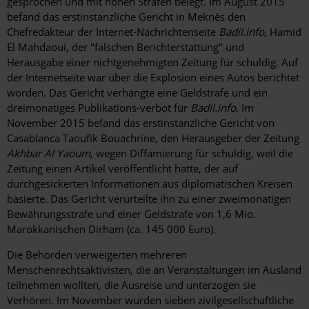
gesprochen und mit hohen Strafen belegt. Im August 2015
befand das erstinstanzliche Gericht in Meknès den
Chefredakteur der Internet-Nachrichtenseite
Badil.info
, Hamid
El Mahdaoui, der "falschen Berichterstattung" und
Herausgabe einer nichtgenehmigten Zeitung für schuldig. Auf
der Internetseite war über die Explosion eines Autos berichtet
worden. Das Gericht verhängte eine Geldstrafe und ein
dreimonatiges Publikations-verbot für
Badil.info
. Im
November 2015 befand das erstinstanzliche Gericht von
Casablanca Taoufik Bouachrine, den Herausgeber der Zeitung
Akhbar Al Yaoum
, wegen Diffamierung für schuldig, weil die
Zeitung einen Artikel veröffentlicht hatte, der auf
durchgesickerten Informationen aus diplomatischen Kreisen
basierte. Das Gericht verurteilte ihn zu einer zweimonatigen
Bewährungsstrafe und einer Geldstrafe von 1,6 Mio.
Marokkanischen Dirham (ca. 145 000 Euro).
Die Behörden verweigerten mehreren
Menschenrechtsaktivisten, die an Veranstaltungen im Ausland
teilnehmen wollten, die Ausreise und unterzogen sie
Verhören. Im November wurden sieben zivilgesellschaftliche