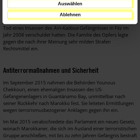
einlegen können.
Auswählen
Im Juni 2015 verurteilte ein Gericht in Fès zwei
Ablehnen
Justizvollzugsbeamte zu fünf Jahren Gefängnis, weil sie den
Tod eines Insassen des
Ain-Kadous
-Gefängnisses in Fèz im
Jahr 2008 verschuldet hatten. Die Familie des Opfers legte
gegen die nach ihrer Meinung sehr milden Strafen
Rechtsmittel ein.
Antiterrormaßnahmen und Sicherheit
Im September 2015 nahmen die Behörden Younous
Chekkouri, einen ehemaligen Insassen des US-
Gefangenenlagers in Guantánamo Bay, unmittelbar nach
seiner Rückkehr nach Marokko fest. Sie leiteten Ermittlungen
wegen terrorismusbezogener Anklagen gegen ihn ein.
Im Mai 2015 verabschiedete das Parlament ein neues Gesetz,
wonach Marokkaner, die sich im Ausland einer terroristischen
Gruppe anschließen, mit bis zu zehn Jahren Gefängnis bestraft