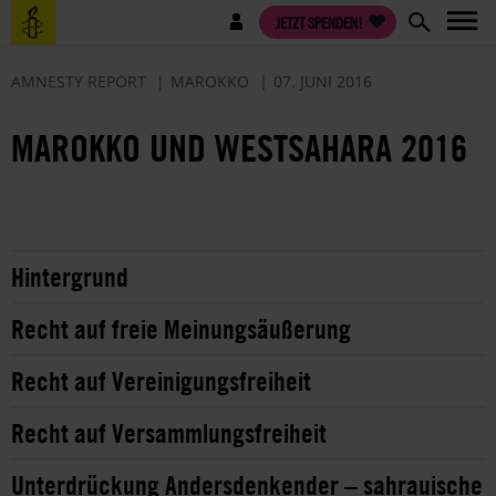
Direkt
Benutzermenü
JETZT SPENDEN!
zum
Inhalt
AMNESTY REPORT
MAROKKO
07. JUNI 2016
MAROKKO UND WESTSAHARA 2016
Hintergrund
Recht auf freie Meinungsäußerung
Recht auf Vereinigungsfreiheit
Recht auf Versammlungsfreiheit
Unterdrückung Andersdenkender – sahrauische