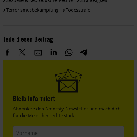
Sexuelle & Reproduktive Rechte
Straflosigkeit
Terrorismusbekämpfung
Todesstrafe
Teile diesen Beitrag
Bleib informiert
Header
Abonniere den Amnesty-Newsletter und mach dich
Text
für die Menschenrechte stark!
Vorname