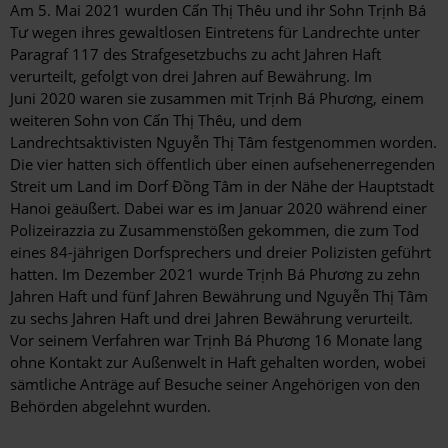
Am 5. Mai 2021 wurden Cấn Thị Thêu und ihr Sohn Trịnh Bá
Tư wegen ihres gewaltlosen Eintretens für Landrechte unter
Paragraf 117 des Strafgesetzbuchs zu acht Jahren Haft
verurteilt, gefolgt von drei Jahren auf Bewährung. Im
Juni 2020 waren sie zusammen mit Trịnh Bá Phương, einem
weiteren Sohn von Cấn Thị Thêu, und dem
Landrechtsaktivisten Nguyễn Thị Tâm festgenommen worden.
Die vier hatten sich öffentlich über einen aufsehenerregenden
Streit um Land im Dorf Đồng Tâm in der Nähe der Hauptstadt
Hanoi geäußert. Dabei war es im Januar 2020 während einer
Polizeirazzia zu Zusammenstößen gekommen, die zum Tod
eines 84-jährigen Dorfsprechers und dreier Polizisten geführt
hatten. Im Dezember 2021 wurde Trịnh Bá Phương zu zehn
Jahren Haft und fünf Jahren Bewährung und Nguyễn Thị Tâm
zu sechs Jahren Haft und drei Jahren Bewährung verurteilt.
Vor seinem Verfahren war Trịnh Bá Phương 16 Monate lang
ohne Kontakt zur Außenwelt in Haft gehalten worden, wobei
sämtliche Anträge auf Besuche seiner Angehörigen von den
Behörden abgelehnt wurden.