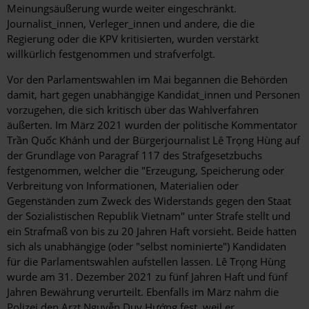
Meinungsäußerung wurde weiter eingeschränkt.
Journalist_innen, Verleger_innen und andere, die die
Regierung oder die KPV kritisierten, wurden verstärkt
willkürlich festgenommen und strafverfolgt.
Vor den Parlamentswahlen im Mai begannen die Behörden
damit, hart gegen unabhängige Kandidat_innen und Personen
vorzugehen, die sich kritisch über das Wahlverfahren
äußerten. Im März 2021 wurden der politische Kommentator
Trần Quốc Khánh und der Bürgerjournalist Lê Trọng Hùng auf
der Grundlage von Paragraf 117 des Strafgesetzbuchs
festgenommen, welcher die "Erzeugung, Speicherung oder
Verbreitung von Informationen, Materialien oder
Gegenständen zum Zweck des Widerstands gegen den Staat
der Sozialistischen Republik Vietnam" unter Strafe stellt und
ein Strafmaß von bis zu 20 Jahren Haft vorsieht. Beide hatten
sich als unabhängige (oder "selbst nominierte") Kandidaten
für die Parlamentswahlen aufstellen lassen. Lê Trọng Hùng
wurde am 31. Dezember 2021 zu fünf Jahren Haft und fünf
Jahren Bewährung verurteilt. Ebenfalls im März nahm die
Polizei den Arzt Nguyễn Duy Hướng fest,
weil er