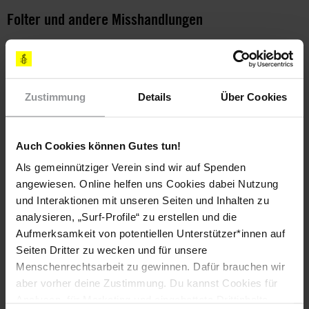
Folter und andere Misshandlungen
Die Berichte über Folter und andere Misshandlungen von
Gefangenen rissen nicht ab. Im März 2021 deckte Amnesty
International auf, dass der politisch engagierte Bürger Nguyễn
Văn Đức Độ, der eine elfjährige Haftstrafe verbüßte, seit
Zustimmung
Details
Über Cookies
Mai 2020 unter unmenschlichen Bedingungen in der
Haftanstalt Xuân Lộc in der Provinz Đồng Nai in Einzelhaft
gehalten wurde.
Die anhaltende Einzelhaft sowie die
Auch Cookies können Gutes tun!
Misshandlungen durch Gefängniswärter beeinträchtigten
seine psychische Gesundheit.
Als gemeinnütziger Verein sind wir auf Spenden
angewiesen. Online helfen uns Cookies dabei Nutzung
und Interaktionen mit unseren Seiten und Inhalten zu
Recht auf Gesundheit
analysieren, „Surf-Profile“ zu erstellen und die
Aufmerksamkeit von potentiellen Unterstützer*innen auf
Als Reaktion auf einen Anstieg der Coronainfektionen Ende
Seiten Dritter zu wecken und für unsere
August 2021 verhängten die Behörden harte und
Menschenrechtsarbeit zu gewinnen. Dafür brauchen wir
unverhältnismäßige Lockdownmaßnahmen in den am
aber vorher deine Zustimmung. Du kannst Cookies für
schwersten betroffenen Regionen. Es gab mehrere Lockdowns
Analysen, für Marketing und eingebettete Drittinhalte
in Ho-Chi-Minh-Stadt, während denen die Einwohner_innen