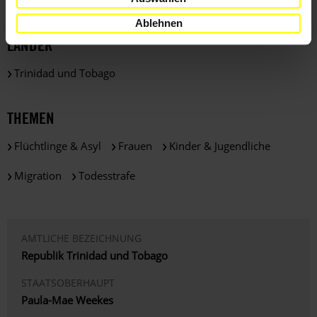
Ablehnen
LÄNDER
Trinidad und Tobago
THEMEN
Flüchtlinge & Asyl
Frauen
Kinder & Jugendliche
Migration
Todesstrafe
AMTLICHE BEZEICHNUNG
Republik Trinidad und Tobago
STAATSOBERHAUPT
Paula-Mae Weekes