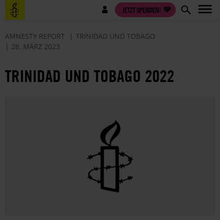
Direkt
Benutzermenü
JETZT SPENDEN!
zum
Inhalt
AMNESTY REPORT
TRINIDAD UND TOBAGO
28. MÄRZ 2023
TRINIDAD UND TOBAGO 2022