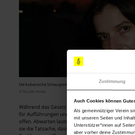
Zustimmung
Die kubanische Schauspielerin Lynn Cruz und der kubanische Reg
© Nicolás Ardila
Auch Cookies können Gutes
Während das Gesetz 349 Künstlern, die nicht offizie
Als gemeinnütziger Verein si
für Aufführungen und Performances droht, lässt da
mit unseren Seiten und Inhalt
offen. Abwarten lautet deshalb die Devise vieler u
Unterstützer*innen auf Seite
sie die Tatsache, dass unabhängige Produktionsfir
aber vorher deine Zustimmung