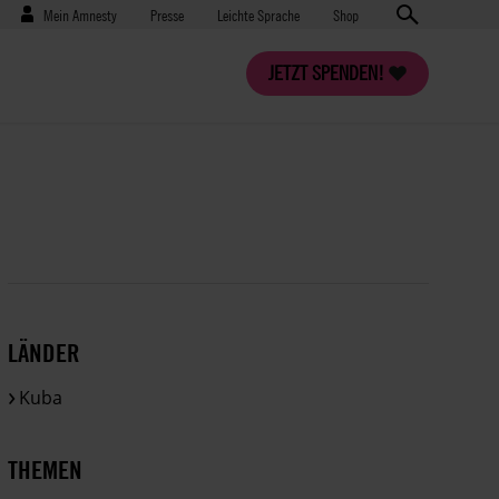
Benutzermenü
Presse
Mein Amnesty
Presse
Leichte Sprache
Shop
JETZT SPENDEN!
LÄNDER
Kuba
THEMEN