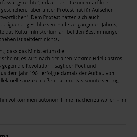
rfassungsrechte", erklärt der Dokumentarfilmer
ts geschehen, "aber unser Protest hat für Aufsehen
twortlichen". Dem Protest hatten sich auch
Rodríguez angeschlossen. Ende vergangenen Jahres,
igte das Kulturministerium an, bei den Bestimmungen
chehen ist seitdem nichts.
t, dass das Ministerium die
scheint, es wird nach der alten Maxime Fidel Castros
s gegen die Revolution", sagt der Poet und
us dem Jahr 1961 erfolgte damals der Aufbau von
llektuelle anzuschließen hatten. Das könnte sechzig
erhin vollkommen autonom Filme machen zu wollen – im
urch