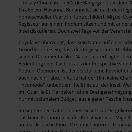
"Fresa y Chocolate" heißt die Bar gegenüber dem Nat
Straße von Havanna. Benannt ist sie nach dem lege
homosexueller Paare in Kuba schildert. Miguel Coy
Regisseur auf einem Podium sitzen und mit ander
Insel diskutieren. Doch zwei Tage vor der Veransta
Coyula ist überzeugt, dass sein Name auf einer sc
Grund könnte sein, dass der Regisseur und Drehbuc
seinem Dokumentarfilm "Nadie" hinterfragt er de
Bedeutung Fidel Castros aus der Perspektive von 
Poeten. Obendrein ist der verstorbene Revolution
auch das ein Tabu. In Kuba hat der Film keine Chance
"incomodo", unbequem, heißt es auf der Insel. Wer
im "Guerilla-Stil" arbeiten: ohne Drehgenehmigun
nur mit schmalem Budget, aus eigener Tasche finan
Im September trat ein neues Gesetz zur "Regulieru
das keine Autonomie in der Kunst vorsieht. Miguel 
auf das kritische Kino: "Drehbuchautoren, Filmem
gepresst, und das Nationale Kunst- und Filminstitut