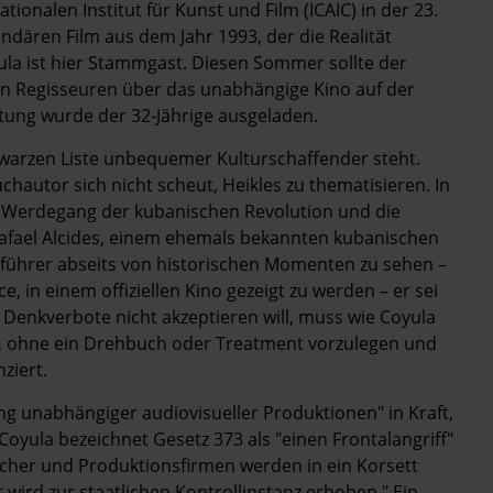
ionalen Institut für Kunst und Film (ICAIC) in der 23.
ndären Film aus dem Jahr 1993, der die Realität
ula ist hier Stammgast. Diesen Sommer sollte der
en Regisseuren über das unabhängige Kino auf der
ltung wurde der 32-Jährige ausgeladen.
hwarzen Liste unbequemer Kulturschaffender steht.
hautor sich nicht scheut, Heikles zu thematisieren. In
n Werdegang der kubanischen Revolution und die
Rafael Alcides, einem ehemals bekannten kubanischen
sführer abseits von historischen Momenten zu sehen –
, in einem offiziellen Kino gezeigt zu werden – er sei
 Denkverbote nicht akzeptieren will, muss wie Coyula
g, ohne ein Drehbuch oder ­Treatment vorzulegen und
ziert.
ng unabhängiger audiovisueller Produktionen" in Kraft,
Coyula bezeichnet Gesetz 373 als "einen Frontalangriff"
acher und Produktionsfirmen werden in ein Korsett
 wird zur staatlichen Kontrollinstanz erhoben." Ein