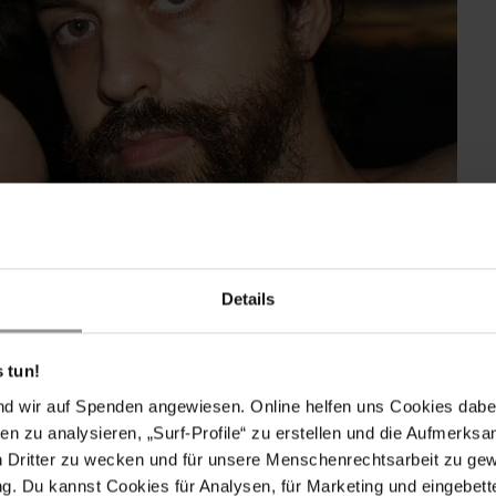
Details
isseur Miguel Coyula.
 tun!
ll als Kulturschaffende registriert sind, mit Sanktionen
nd wir auf Spenden angewiesen. Online helfen uns Cookies dabe
s Gesetz für audiovisuelle Produktionen diese Frage
en zu analysieren, „Surf-Profile“ zu erstellen und die Aufmerksa
nabhängiger Filmschaffender. Einhellig positiv bewerten
n Dritter zu wecken und für unsere Menschenrechtsarbeit zu ge
men nun offiziell anerkannt werden, ein eigenes
. Du kannst Cookies für Analysen, für Marketing und eingebettet