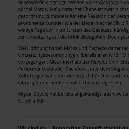
Beschwerde eingelegt. "Wegen Verstoßes gegen Ve
Michel Matos. Auf juristischer Ebene ist zwar nich
gesorgt und zumindest für eine Reaktion der Veran
prominente Künstler wie der Liedermacher Silvio 
wenige Tage vor Inkrafttreten des Gesetzes, künd
zur Umsetzung auf die Kritik einzugehen. Doch ges
Viel Hoffnung haben Matos und Pacheco daher nich
Umsetzungsbestimmungen liberalisieren wird. "Mir 
vorgegangen: Alles innerhalb der Revolution, nicht
Performancekünstler Pacheco. Unter dem Slogan a
Kulturorganisationen, denen sich Künstler und Inte
Jahre später erneut die politische Strategie sein.
Miguel Coyula hat bereits angekündigt, auch weit
Guerilla-Stil.
Wir sind da – Generation Zukunft startet d