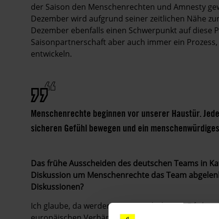
der Saison den Menschenrechten und Amnesty gew
Dezember wird aufgrund seiner zeitlichen Nähe z
Dezember ebenfalls einen Schwerpunkt auf diese Pa
Saisonpartnerschaft aber auch immer ein Prozess
entwickeln.
Menschenrechte beginnen vor unserer Haustür. Jeder
sicheren Gefühl bewegen und ein menschenwürdiges 
Das frühe Ausscheiden des deutschen Teams in Ka
Diskussion um Menschenrechte das Team abgelenkt
Diskussionen?
Ich glaube, da werden Dinge verdreht. Die Fifa hat
europäischen Verbände in ein Dilemma gestürzt, a