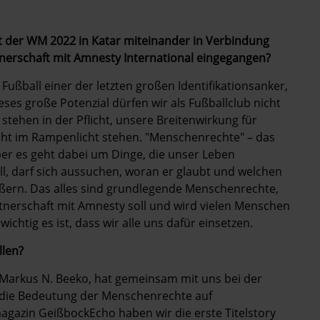
t der WM 2022 in Katar miteinander in Verbindung
tnerschaft mit Amnesty International eingegangen?
r Fußball einer der letzten großen Identifikationsanker,
ses große Potenzial dürfen wir als Fußballclub nicht
 stehen in der Pflicht, unsere Breitenwirkung für
icht im Rampenlicht stehen. "Menschenrechte" – das
 Aber es geht dabei um Dinge, die unser Leben
ll, darf sich aussuchen, woran er glaubt und welchen
äußern. Das alles sind grundlegende Menschenrechte,
artnerschaft mit Amnesty soll und wird vielen Menschen
ichtig es ist, dass wir alle uns dafür einsetzen.
llen?
Markus N. Beeko, hat gemeinsam mit uns bei der
d die Bedeutung der Menschenrechte auf
gazin GeißbockEcho haben wir die erste Titelstory