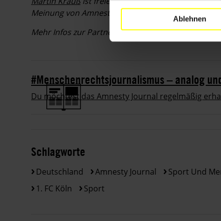
Martin Krauß
ist freier Journalist. Namentlich gek
Meinung von Amnesty International wieder.
Ablehnen
Mehr Infos zur Partnerschaftvon Amnesty mit de
#Menschenrechtsjournalismus – analog und 
Du möchtest das Amnesty Journal regelmäßig erhalt
Schlagworte
Deutschland
Amnesty Journal
Sport Und Me
1. FC Köln
Sport