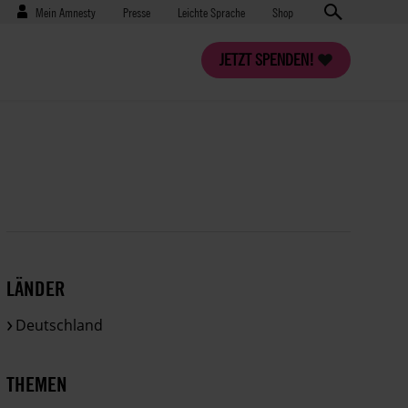
Benutzermenü
Presse
Mein Amnesty
Presse
Leichte Sprache
Shop
JETZT SPENDEN!
LÄNDER
Deutschland
THEMEN