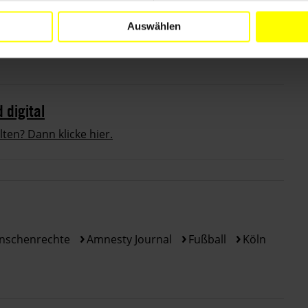
ennzeichnete Beiträge geben nicht unbedingt die
Auswählen
m
#effzeh
gibt es
hier
.
digital
en? Dann klicke hier.
nschenrechte
Amnesty Journal
Fußball
Köln