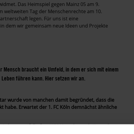
idmet. Das Heimspiel gegen Mainz 05 am 9.
um weltweiten Tag der Menschenrechte am 10.
rtnerschaft legen. Für uns ist eine
, in dem wir gemeinsam neue Ideen und Projekte
 Mensch braucht ein Umfeld, in dem er sich mit einem
Leben führen kann. Hier setzen wir an.
tar wurde von manchen damit begründet, dass die
 habe. Erwartet der 1. FC Köln demnächst ähnliche
 mit ihrer zweifelhaften WM-Vergabe nach Katar die
us dem es keinen richtigen Ausweg gab, sondern nur