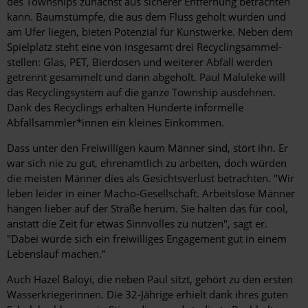
des Townships zunächst aus sicherer Entfernung betrachten
kann. Baumstümpfe, die aus dem Fluss geholt wurden und
am Ufer liegen, bieten Potenzial für Kunstwerke. Neben dem
Spielplatz steht eine von insgesamt drei Recyclingsammel­
stellen: Glas, PET, Bierdosen und weiterer Abfall werden
getrennt gesammelt und dann abgeholt. Paul Maluleke will
das ­Recyclingsystem auf die ganze Township ausdehnen.
Dank des Recyclings erhalten Hunderte informelle
Abfallsammler*innen ein kleines Einkommen.
Dass unter den Freiwilligen kaum Männer sind, stört ihn. Er
war sich nie zu gut, ehrenamtlich zu arbeiten, doch würden
die meisten Männer dies als Gesichtsverlust betrachten. "Wir
leben leider in einer Macho-Gesellschaft. Arbeitslose Männer
hängen lieber auf der Straße herum. Sie halten das für cool,
anstatt die Zeit für etwas Sinnvolles zu nutzen", sagt er.
"Dabei würde sich ein freiwilliges Engagement gut in einem
Lebenslauf machen."
Auch Hazel Baloyi, die neben Paul sitzt, gehört zu den ersten
Wasserkriegerinnen. Die 32-Jährige erhielt dank ihres guten