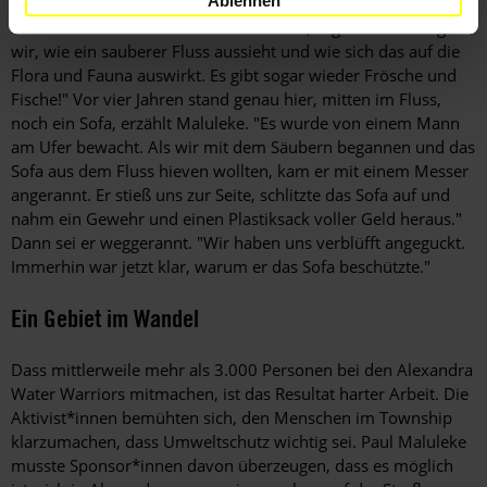
Ablehnen
begrünten Ufern und jungen Bäumen dahinfließt. "Diesen
Flussabschnitt nennen wir 'Showroom'", sagt er. "Hier zeigen
wir, wie ein sauberer Fluss aussieht und wie sich das auf die
Flora und Fauna auswirkt. Es gibt sogar wieder Frösche und
Fische!" Vor vier Jahren stand genau hier, mitten im Fluss,
noch ein Sofa, erzählt Maluleke. "Es wurde von einem Mann
am Ufer bewacht. Als wir mit dem Säubern begannen und das
Sofa aus dem Fluss hieven wollten, kam er mit einem Messer
angerannt. Er stieß uns zur Seite, schlitzte das Sofa auf und
nahm ein Gewehr und einen Plastiksack voller Geld heraus."
Dann sei er weggerannt. "Wir haben uns verblüfft angeguckt.
Immerhin war jetzt klar, warum er das Sofa beschützte."
Ein Gebiet im Wandel
Dass mittlerweile mehr als 3.000 Personen bei den Alexandra
Water Warriors mitmachen, ist das Resultat harter Arbeit. Die
Aktivist*innen bemühten sich, den Menschen im Township
klarzumachen, dass Umweltschutz wichtig sei. Paul ­Maluleke
musste Sponsor*innen davon überzeugen, dass es möglich