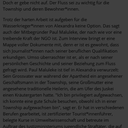
Doch er gebe nicht auf. Der Fluss sei zu wichtig für die
Township und deren Bewoh­ner*in­nen.
Trotz der harten Arbeit ist aufgeben für die
Wasserkrieger*innen von Alexandra keine Option. Das sagt
auch der Mitbegründer Paul Maluleke, der nach wie vor eine
treibende Kraft der NGO ist. Zum ­Interview bringt er eine
Mappe voller ­Dokumente mit, denn er ist es gewohnt, dass
sich Journalist*innen nach seiner ­beruflichen Qualifikation
erkundigen. Umso überraschter ist er, als er nach seiner
persönlichen Geschichte und seiner Beziehung zum Fluss
gefragt wird. Paul Maluleke ist tief in Alexandra verwurzelt:
Sein Grossvater war während der Apartheid ein angesehener
Geschäftsmann in der Township, seine Großmutter eine
angesehene traditionelle Heilerin, die am Ufer des Juskei
einen Kräutergarten hatte. "Ich bin privilegiert aufgewachsen,
ich konnte eine gute Schule besuchen, obwohl ich in einer
Township aufgewachsen bin", sagt er. Er hat in verschiedenen
Berufen gearbeitet, ist zertifizierter Touris­t*innenführer,
belegte Kurse in Umweltwissenschaft und betreute im
Auftrag des Justizministeriums jugendliche Straftäter, die auf