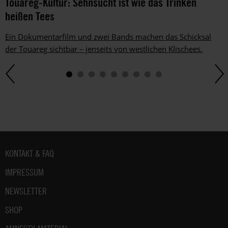
Touareg-Kultur: Sehnsucht ist wie das Trinken
heißen Tees
Ein Dokumentarfilm und zwei Bands machen das Schicksal
der Touareg sichtbar – jenseits von westlichen Klischees.
Fußbereich
KONTAKT & FAQ
IMPRESSUM
NEWSLETTER
SHOP