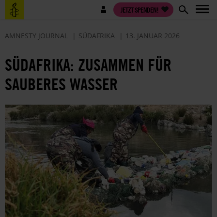
Direkt
Benutzermenü
JETZT SPENDEN!
zum
Inhalt
AMNESTY JOURNAL
SÜDAFRIKA
13. JANUAR 2026
SÜDAFRIKA: ZUSAMMEN FÜR
SAUBERES WASSER