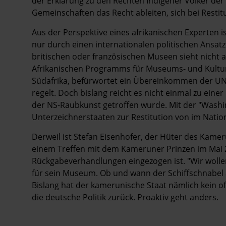
der Erklärung zu den Rechten Indigener Völker de
Gemeinschaften das Recht ableiten, sich bei Restit
Aus der Perspektive eines afrikanischen Experten 
nur durch einen internationalen politischen Ansat
britischen oder französischen Museen sieht nicht a
Afrikanischen Programms für Museums- und Kultur
Südafrika, befürwortet ein Übereinkommen der UN
regelt. Doch bislang reicht es nicht einmal zu ­ein
der NS-Raubkunst getroffen wurde. Mit der "Washin
Unterzeichnerstaaten zur Restitution von im Nati
Derweil ist Stefan Eisenhofer, der Hüter des Kamer
einem Treffen mit dem Kameruner Prinzen im Mai 20
Rückgabeverhandlungen eingezogen ist. "Wir wolle
für sein ­Museum. Ob und wann der Schiffschnabel 
Bislang hat der kamerunische Staat nämlich kein off
die deutsche Politik zurück. Proaktiv geht anders.