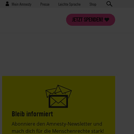
Benutzermenü
Presse
Mein Amnesty
Presse
Leichte Sprache
Shop
JETZT SPENDEN!
Bleib informiert
Header
Abonniere den Amnesty-Newsletter und
Text
mach dich für die Menschenrechte stark!