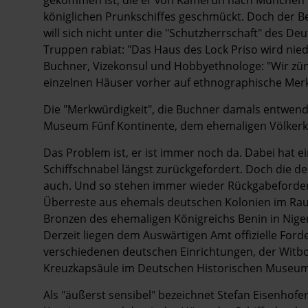
königlichen Prunkschiffes ­geschmückt. Doch der Be
will sich nicht unter die "Schutzherrschaft" des D
Truppen rabiat: "Das Haus des Lock Priso wird nie
Buchner, Vizekonsul und Hobbyethnologe: "Wir zünd
einzelnen Häuser vorher auf ethnographische Mer
Die "Merkwürdigkeit", die Buchner damals entwende
Museum Fünf Kon­tinente, dem ehemaligen Völke
Das Problem ist, er ist immer noch da. Dabei hat
Schiffschnabel längst zurückgefordert. Doch die de
auch. Und so stehen immer wieder Rück­gabeford
Überreste aus ehemals deutschen Kolonien im Raum
Bronzen des ehemaligen Königreichs Benin in Nige
Derzeit liegen dem Auswärtigen Amt offizielle For
verschiedenen deutschen Einrichtungen, der Witbo
Kreuzkapsäule im Deutschen Historischen Museum 
Als "äußerst sensibel" bezeichnet Stefan Eisenhofe