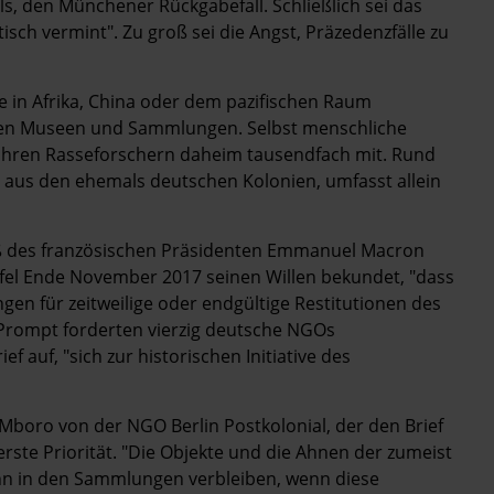
s, den Münchener Rückgabefall. Schließlich sei das
sch vermint". Zu groß sei die Angst, Präzedenzfälle zu
in ­Afrika, China oder dem pazifischen Raum
chen Museen und Sammlungen. Selbst menschliche
 ihren Rasseforschern daheim tausendfach mit. Rund
en aus den ehemals deutschen Kolonien, umfasst allein
oß des französischen Präsidenten Emmanuel Macron
pfel Ende November 2017 seinen Willen bekundet, "dass
gen für zeitweilige oder endgültige Restitutionen des
 Prompt forderten vierzig deutsche NGOs
 auf, "sich zur historischen Initiative des
Mboro von der NGO Berlin Postkolonial, der den Brief
ste Priorität. "Die Objekte und die Ahnen der zumeist
nn in den Sammlungen verbleiben, wenn diese