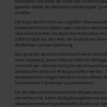
Kontinente und damit der Hüter des Schiffschnabel
gesamte Gebiet der Restitutionsforderungen "juristi
schaffen.
Die Angst kommt nicht von ungefähr: Abertausende 
entwendete Kultur­objekte lagern heute in deuts
Überreste brachten die deutschen Kolonialherren
5.500 Schädel aus aller Welt, ein Großteil von ihn
die Berliner Luschan-Sammlung.
Nun gerät die deutsche Politik durch einen Vorst
unter Zugzwang. Dieser hatte auf dem EU-Afrikagi
innerhalb der nächsten fünf Jahre die Voraussetzun
afrikanischen Erbes an Afrika geschaffen werden".
Bundeskanzlerin Angela Merkel in einem offenen Brief
französischen Präsidenten zu positionieren".
Für den Menschenrechtsaktivisten ­Mnyaka Sururu 
mit verfasst hat, haben Rückgabeangebote nun ober
bekannten Herkunftsgesellschaften dürfen nur da