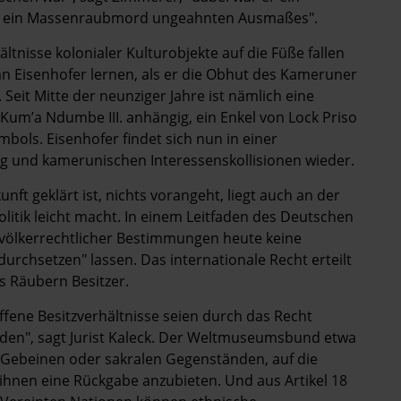
e ein Massenraubmord ungeahnten Ausmaßes".
tnisse kolonialer Kultur­objekte auf die Füße fallen
n Eisenhofer lernen, als er die Obhut des Kameruner
eit Mitte der neunziger Jahre ist nämlich eine
um’a Ndumbe III. anhängig, ein Enkel von Lock Priso
bols. Eisenhofer findet sich nun in einer
 und kamerunischen Interessenskollisionen wieder.
ft ­geklärt ist, nichts vorangeht, liegt auch an der
olitik leicht macht. In einem Leitfaden des Deutschen
 völkerrechtlicher Bestimmungen heute keine
rchsetzen" lassen. Das internationale Recht erteilt
s Räubern Besitzer.
fene ­Besitzverhältnisse seien durch das Recht
werden", sagt Jurist Kaleck. Der Weltmuseumsbund etwa
lso Gebeinen oder sakralen Gegenständen, auf die
ihnen eine Rückgabe anzubieten. Und aus Artikel 18