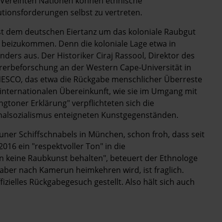
r Vereinten Nationen können ethnische
utionsforderungen selbst zu vertreten.
ist dem deutschen Eiertanz um das koloniale Raubgut
z beizukommen. Denn die koloniale Lage etwa in
nders aus. Der Historiker Ciraj Rassool, Direktor des
erbeforschung an der Western Cape-Universität in
ESCO, das etwa die Rückgabe menschlicher Überreste
er internationalen Übereinkunft, wie sie im Umgang mit
gtoner Erklärung" verpflichteten sich die
onalsozialismus enteigneten Kunstgegenständen.
uner Schiffschnabels in München, schon froh, dass seit
16 ein "respektvoller Ton" in die
n keine Raubkunst behalten", beteuert der Ethnologe
aber nach Kamerun heimkehren wird, ist fraglich.
izielles Rückgabegesuch gestellt. Also hält sich auch