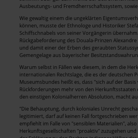
Ausbeutungs- und Fremdherrschaftssystem, sowi
Wie gewaltig einem die ungeklärten ­Eigentumsverhäl
können, musste der Ethnologe und Historiker Stefa
Schiffschnabels von seiner Vorgängerin übernahm. S
Rückgabeforderung des Douala-Prinzen Alexandre K
und damit einer der Erben des geraubten Statussym
Gemengelage aus bayerischer Besitzstandswahrung
Warum selbst in Fällen wie diesem, in dem die Herkun
internationalen Rechtslage, die es der deutschen P
Museumsbundes heißt es, dass "sich auf der Basis
Rückforderungen mehr von den Herkunftsstaaten du
den einstigen Kolonialherren Absolution, macht au
"Die Behauptung, durch koloniales Unrecht geschaf
legitimiert, darf auf keinen Fall fortgeschrieben 
empfiehlt im Falle von "sensiblen ­Materialien", a
Herkunftsgesellschaften "proaktiv" zuzugehen und 