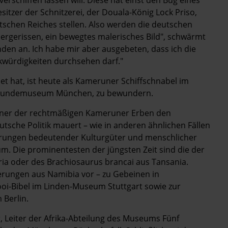
sitzer der Schnitzerei, der Douala-König Lock Priso,
eutschen Reiches stellen. Also werden die deutschen
dergerissen, ein bewegtes malerisches Bild", schwärmt
en an. Ich habe mir aber ausgebeten, dass ich die
kwürdigkeiten durchsehen darf."
t hat, ist heute als Kameruner Schiffschnabel im
rkundemuseum München, zu ­bewundern.
 einer der rechtmäßigen Kameruner Erben den
utsche Politik mauert – wie in anderen ähnlichen Fällen
erungen bedeutender Kulturgüter und menschlicher
. Die prominentesten der jüngsten Zeit sind die der
ria oder des Brachiosaurus brancai aus Tansania.
derungen aus Namibia vor – zu Gebeinen in
oi-Bibel im Linden-Museum Stuttgart sowie zur
Berlin.
r, Leiter der Afrika-Abteilung des Museums Fünf