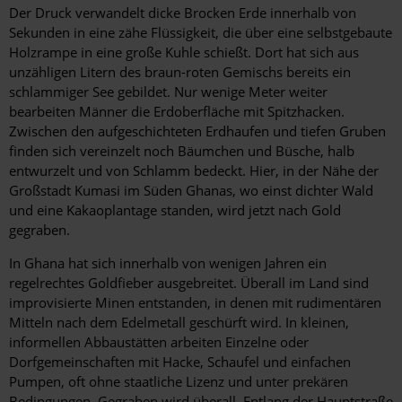
Der Druck verwandelt dicke Brocken Erde innerhalb von
Sekunden in eine zähe Flüssigkeit, die über eine selbstgebaute
Holzrampe in eine große Kuhle schießt. Dort hat sich aus
unzähligen Litern des braun-roten Gemischs bereits ein
schlammiger See gebildet. Nur wenige Meter weiter
bearbeiten Männer die Erdoberfläche mit Spitzhacken.
Zwischen den aufgeschichteten Erdhaufen und tiefen Gruben
finden sich vereinzelt noch Bäumchen und Büsche, halb
entwurzelt und von Schlamm bedeckt. Hier, in der Nähe der
Großstadt Kumasi im Süden Ghanas, wo einst dichter Wald
und eine Kakaoplantage standen, wird jetzt nach Gold
gegraben.
In Ghana hat sich innerhalb von wenigen Jahren ein
regelrechtes Goldfieber ausgebreitet. Überall im Land sind
improvisierte Minen entstanden, in denen mit rudimentären
Mitteln nach dem Edelmetall geschürft wird. In kleinen,
informellen Abbaustätten arbeiten Einzelne oder
Dorfgemeinschaften mit Hacke, Schaufel und einfachen
Pumpen, oft ohne staatliche Lizenz und unter prekären
Bedingungen. Gegraben wird überall. Entlang der Hauptstraße