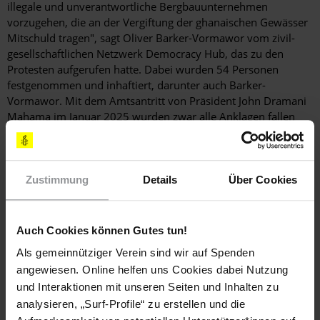
illegale und unverantwortliche Bergbauunternehmen
vorzugehen, die an der Vergiftung der ghanaischen Gewässer
Mitschuld tragen", sagt Oliver Barker-Vormawor vom zivil­
gesellschaftlichen Netzwerk Democracy Hub, das zu den
Protesten aufgerufen hatte. Dabei wurden 54 Personen
festgenommen und inhaftiert, darunter auch Barker-
Vormawor. Mit dem Amtsantritt von Präsident John Dramani
Mahama im Januar 2025 wurden zwar alle Anklagen fallen
gelassen. Doch die Festnahmen hätten eine große
Signalwirkung gehabt, sagt Genevieve Partington, Leiterin von
Amnesty International Ghana. Das Recht zu protestieren sei
ein Grundrecht, betont sie. Daher setze sich Amnesty nun
Zustimmung
Details
Über Cookies
dafür ein, "langfristig eine Überarbeitung der Gesetze zur
öffentlichen Ordnung zu ­erzielen".
Auch Cookies können Gutes tun!
Als gemeinnütziger Verein sind wir auf Spenden
angewiesen. Online helfen uns Cookies dabei Nutzung
und Interaktionen mit unseren Seiten und Inhalten zu
analysieren, „Surf-Profile“ zu erstellen und die