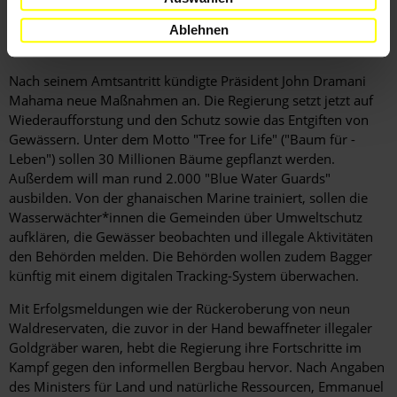
Vormawor einig.
Ablehnen
Gegenmaßnahmen angekündigt
Nach seinem Amtsantritt kündigte Präsident John Dramani
Mahama neue Maßnahmen an. Die Regierung setzt jetzt auf
Wiederaufforstung und den Schutz sowie das Entgiften von
Gewässern. Unter dem Motto "Tree for Life" ("Baum für ­
Leben") sollen 30 Millionen Bäume gepflanzt werden.
Außerdem will man rund 2.000 "Blue Water Guards"
ausbilden. Von der ghanaischen Marine trainiert, sollen die
Wasserwächter*innen die Gemeinden über Umweltschutz
aufklären, die Gewässer beobachten und illegale ­Aktivitäten
den Behörden melden. Die Behörden wollen zudem Bagger
künftig mit einem digitalen Tracking-System überwachen.
Mit Erfolgsmeldungen wie der Rückeroberung von neun
Waldreservaten, die zuvor in der Hand bewaffneter illegaler
Goldgräber waren, hebt die Regierung ihre Fortschritte im
Kampf gegen den informellen Bergbau hervor. Nach Angaben
des Ministers für Land und natürliche Ressourcen, Emmanuel