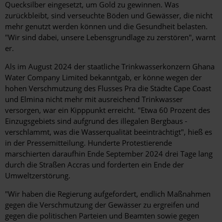
Quecksilber eingesetzt, um Gold zu gewinnen. Was
zurückbleibt, sind verseuchte Böden und Gewässer, die nicht
mehr genutzt werden können und die Gesundheit belasten.
"Wir sind dabei, unsere Lebensgrundlage zu zerstören", warnt
er.
Als im August 2024 der staatliche Trinkwasserkonzern Ghana
Water Company Limited bekanntgab, er könne wegen der
hohen Verschmutzung des Flusses Pra die Städte Cape Coast
und Elmina nicht mehr mit ausreichend Trinkwasser
versorgen, war ein Kipppunkt erreicht. "Etwa 60 Prozent des
Einzugsgebiets sind aufgrund des illegalen Bergbaus ­
verschlammt, was die Wasserqualität ­beeinträchtigt", hieß es
in der Presse­mitteilung. Hunderte Protestierende
marschierten daraufhin Ende September 2024 drei Tage lang
durch die Straßen Accras und forderten ein Ende der
Umweltzerstörung.
"Wir haben die Regierung aufgefordert, endlich Maßnahmen
gegen die ­Verschmutzung der Gewässer zu ergreifen und
gegen die politischen Parteien und Beamten sowie gegen