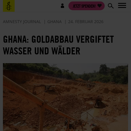
Direkt
Benutzermenü
JETZT SPENDEN!
zum
Inhalt
AMNESTY JOURNAL
GHANA
24. FEBRUAR 2026
GHANA: GOLDABBAU VERGIFTET
WASSER UND WÄLDER