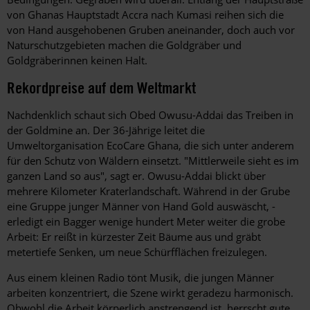
von Ghanas Hauptstadt Accra nach Kumasi reihen sich die
von Hand ausgehobenen Gruben aneinander, doch auch vor
Naturschutzgebieten machen die Goldgräber und
Goldgräberinnen keinen Halt.
Rekordpreise auf dem Weltmarkt
Nachdenklich schaut sich Obed Owusu-Addai das Treiben in
der Goldmine an. Der 36-Jährige leitet die
Umweltorganisation EcoCare Ghana, die sich unter anderem
für den Schutz von Wäldern einsetzt. "Mittlerweile sieht es im
ganzen Land so aus", sagt er. Owusu-Addai blickt über
mehrere Kilometer Kraterlandschaft. Während in der Grube
eine Gruppe junger Männer von Hand Gold auswäscht, ­
erledigt ein Bagger wenige hundert Meter weiter die grobe
Arbeit: Er reißt in kürzester Zeit Bäume aus und gräbt
metertiefe Senken, um neue Schürfflächen freizu­legen.
Aus einem kleinen Radio tönt Musik, die jungen Männer
arbeiten konzentriert, die Szene wirkt geradezu harmonisch.
Obwohl die Arbeit körperlich anstrengend ist, herrscht gute