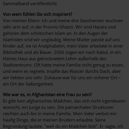
Sammelband veröffentlicht.
Von wem fühlen Sie sich inspiriert?
Von meinen Eltern. Ich und meine drei Geschwister wuchsen
sehr arm auf, in der Provinz Ghazni. Wir sind Hazara und
gehören dem schiitischen Islam an. In den Augen der
Islamisten sind wir ungläubig. Meine Mutter passte auf uns
Kinder auf, sie ist Analphabetin, mein Vater arbeitete in einer
Bibliothek und als Bauer. 2006 zogen wir nach Kabul, in ein
kleines Haus aus getrocknetem Lehm außerhalb des
Stadtzentrums. Oft hatte meine Familie nicht genug zu essen,
und wenn es regnete, tropfte das Wasser durchs Dach, aber
wir liebten uns sehr. Zuhause war für uns ein sicherer Ort –
ein Ort der Geborgenheit.
Wie war es, in Afghanistan eine Frau zu sein?
Es gibt kein afghanisches Mädchen, das sich nicht irgendwann
wünscht, ein Junge zu sein. Die patriarchalen Strukturen
reichten auch bis in meine Familie. Mein Vater verbot mir
häufig Dinge, die er meinen Brüdern erlaubte. Seine
Begründung lautete, "weil du ein Mädchen bist". Er sagte, ich