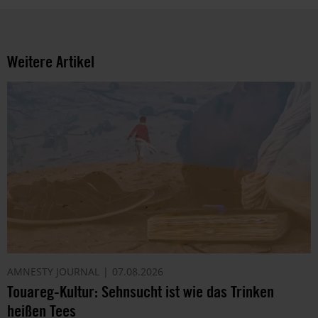
Arbeit
und
die
Möglichkeiten
Weitere Artikel
der
Unterstützung
von
Amnesty
informieren
wir
dich
ggf.
auch
per
Telefon
oder
E-
AMNESTY JOURNAL
07.08.2026
Mail.
Touareg-Kultur: Sehnsucht ist wie das Trinken
Dem
kannst
heißen Tees