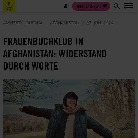
Direkt
Benutzermenü
JETZT SPENDEN!
zum
Inhalt
AMNESTY JOURNAL
AFGHANISTAN
07. JUNI 2024
FRAUENBUCHKLUB IN
AFGHANISTAN: WIDERSTAND
DURCH WORTE