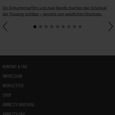
du
im
Ein Dokumentarfilm und zwei Bands machen das Schicksal
gesetzlichen
der Touareg sichtbar – jenseits von westlichen Klischees.
Rahmen
jederzeit
widersprechen.
Weitere
Hinweise
zum
Datenschutz
unter:
Datenschutz
Fußbereich
KONTAKT & FAQ
.
IMPRESSUM
NEWSLETTER
SHOP
AMNESTY-MATERIAL
AMNESTY.ORG