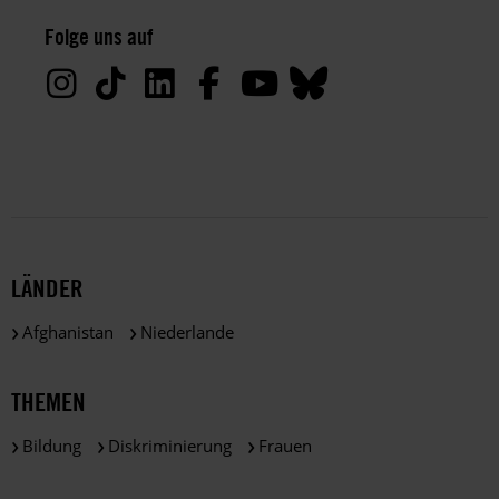
Datenschutz:
Folge uns auf
Deine
Daten
werden
von
uns
nur
zu
satzungsgemäßen
Zwecken
und
LÄNDER
gemäß
der
Afghanistan
Niederlande
gesetzlichen
Bestimmungen
des
THEMEN
DSGVO
verarbeitet.
Bildung
Diskriminierung
Frauen
Über
die