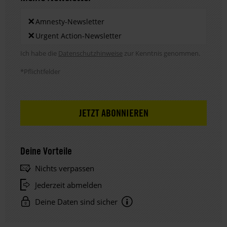
Newsletters
×
Amnesty-Newsletter
×
Urgent Action-Newsletter
Hinweis DSE
Ich habe die
Datenschutzhinweise
zur Kenntnis genommen.
*Pflichtfelder
Deine Vorteile
Nichts verpassen
Jederzeit abmelden
Deine Daten sind sicher
Hinweis