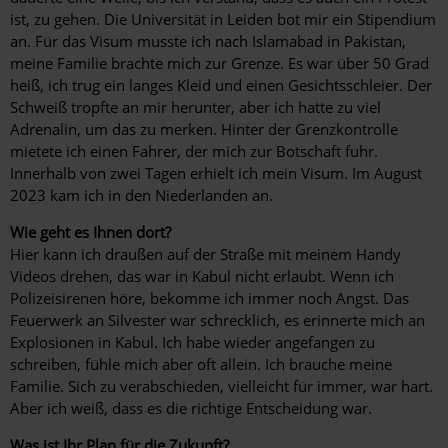
ist, zu gehen. Die Universität in Leiden bot mir ein Stipendium
an. Für das Visum musste ich nach Islamabad in Pakistan,
meine Familie brachte mich zur Grenze. Es war über 50 Grad
heiß, ich trug ein langes Kleid und einen Gesichtsschleier. Der
Schweiß tropfte an mir herunter, aber ich hatte zu viel
Adrenalin, um das zu merken. Hinter der Grenzkontrolle
mietete ich einen Fahrer, der mich zur Botschaft fuhr.
Innerhalb von zwei Tagen erhielt ich mein Visum. Im August
2023 kam ich in den Niederlanden an.
Wie geht es Ihnen dort?
Hier kann ich draußen auf der Straße mit meinem Handy
Videos drehen, das war in Kabul nicht erlaubt. Wenn ich
Polizeisirenen höre, bekomme ich immer noch Angst. Das
Feuerwerk an Silvester war schrecklich, es erinnerte mich an
Explosionen in Kabul. Ich habe wieder angefangen zu
schreiben, fühle mich aber oft allein. Ich brauche meine
Familie. Sich zu verabschieden, vielleicht für immer, war hart.
Aber ich weiß, dass es die richtige Entscheidung war.
Was ist Ihr Plan für die Zukunft?