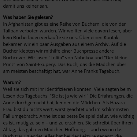
damit uns keiner sah.
Was haben Sie gelesen?
In Afghanistan gibt es eine Reihe von Büchern, die von den
Taliban verboten wurden. Wir wollten viele davon lesen, aber
kein Bücherladen verkaufte sie uns. Über einen Kontakt
bekamen wir ein paar Ausgaben aus einem Archiv. Auf die
Bücher klebten wir mithilfe einer Buchpresse andere
Buchcover. Wir lasen "Lolita" von Nabokov und "Der kleine
Prinz" von Saint-Exupéry. Das Buch, das die Mädchen aber
am meisten beschäftigt hat, war Anne Franks Tagebuch.
Warum?
Weil sie sich mit ihr identifizieren konnten. Viele sagten beim
Lesen des Tagebuchs: "Sie ist ja wie wir!" Die Erfahrungen, die
Anne durchgemacht hat, kennen die Mädchen. Als Hazara-
Frau bist du nichts wert, wirst geächtet und im schlimmsten
Fall umgebracht. Anne ist das beste Beispiel dafür, wie wichtig
es ist, mutig zu sein – und zu erzählen. Sie schreibt über ihren
Alltag, das gab den Mädchen Hoffnung, – auch wenn das
Buch traurig endet. Alles hat bei der Lektüre gepasst, die