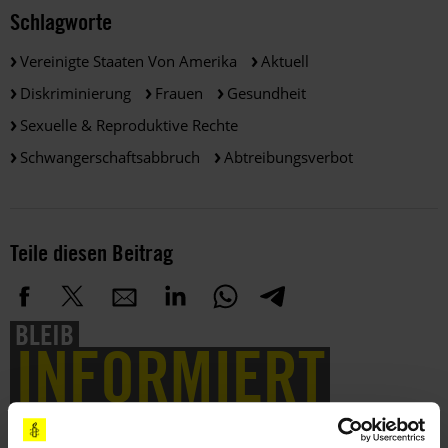
Schlagworte
Vereinigte Staaten Von Amerika
Aktuell
Diskriminierung
Frauen
Gesundheit
Sexuelle & Reproduktive Rechte
Schwangerschaftsabbruch
Abtreibungsverbot
Teile diesen Beitrag
BLEIB
INFORMIERT