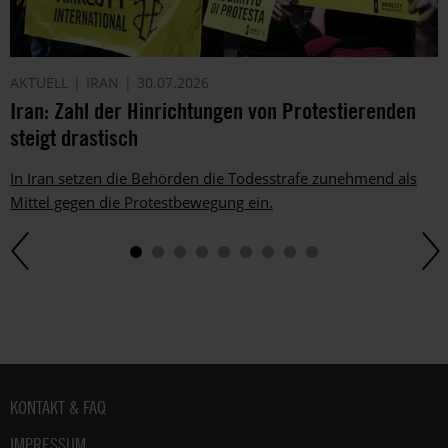
E-
Mail.
Dem
AKTUELL
IRAN
30.07.2026
kannst
Iran: Zahl der Hinrichtungen von Protestierenden
du
im
steigt drastisch
gesetzlichen
Rahmen
In Iran setzen die Behörden die Todesstrafe zunehmend als
jederzeit
Mittel gegen die Protestbewegung ein.
widersprechen.
Weitere
Hinweise
zum
Datenschutz
unter:
Datenschutz
.
Fußbereich
KONTAKT & FAQ
IMPRESSUM