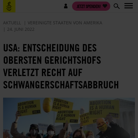
Direkt
Benutzermenü
JETZT SPENDEN!
zum
Inhalt
AKTUELL
VEREINIGTE STAATEN VON AMERIKA
24. JUNI 2022
USA: ENTSCHEIDUNG DES
OBERSTEN GERICHTSHOFS
VERLETZT RECHT AUF
SCHWANGERSCHAFTSABBRUCH