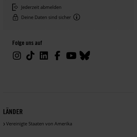
Jederzeit abmelden
Deine Daten sind sicher
Hinweis
Datenschutz:
Folge uns auf
Deine
Daten
werden
von
uns
nur
zu
satzungsgemäßen
Zwecken
und
LÄNDER
gemäß
der
Vereinigte Staaten von Amerika
gesetzlichen
Bestimmungen