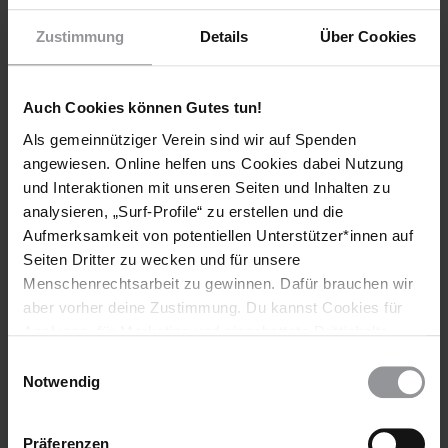
Zustimmung
Details
Über Cookies
Auch Cookies können Gutes tun!
Als gemeinnütziger Verein sind wir auf Spenden
angewiesen. Online helfen uns Cookies dabei Nutzung
und Interaktionen mit unseren Seiten und Inhalten zu
analysieren, „Surf-Profile“ zu erstellen und die
Aufmerksamkeit von potentiellen Unterstützer*innen auf
Abonniere den Amnesty-Newsletter und mach
Seiten Dritter zu wecken und für unsere
dich für die Menschenrechte stark!
Menschenrechtsarbeit zu gewinnen. Dafür brauchen wir
aber vorher deine Zustimmung. Du kannst Cookies für
Meine Daten
Analysen, für Marketing und eingebettete Drittinhalte
Vorname*
auch ablehnen, oder deine Meinung jederzeit später
Einwilligungsauswahl
wieder ändern. Diesen Banner kannst Du über den Link
Notwendig
im Footer schnell wieder aufrufen.
Nachname*
Datenschutzerklärung
Präferenzen