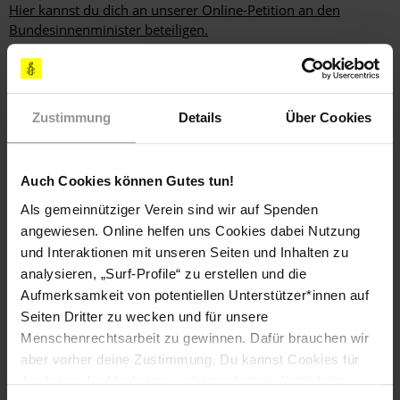
Hier kannst du dich an unserer Online-Petition an den
Bundesinnenminister beteiligen.
Informiere dich!
Zustimmung
Details
Über Cookies
Weitere Informationen zum Thema Flüchtlinge und Asyl
findest du hier.
Auch Cookies können Gutes tun!
Als gemeinnütziger Verein sind wir auf Spenden
angewiesen. Online helfen uns Cookies dabei Nutzung
Schlagworte
und Interaktionen mit unseren Seiten und Inhalten zu
analysieren, „Surf-Profile“ zu erstellen und die
Afghanistan
Deutschland
Finnland
Aktuell
Aufmerksamkeit von potentiellen Unterstützer*innen auf
Bewaffnete Konflikte
Flüchtlinge & Asyl
Seiten Dritter zu wecken und für unsere
Menschenrechtsarbeit zu gewinnen. Dafür brauchen wir
aber vorher deine Zustimmung. Du kannst Cookies für
Analysen, für Marketing und eingebettete Drittinhalte
Teile diesen Beitrag