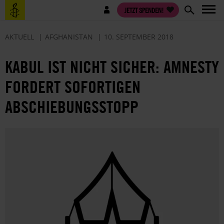
Direkt
Benutzermenü
JETZT SPENDEN!
zum
Inhalt
AKTUELL
AFGHANISTAN
10. SEPTEMBER 2018
KABUL IST NICHT SICHER: AMNESTY
FORDERT SOFORTIGEN
ABSCHIEBUNGSSTOPP