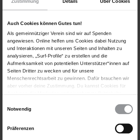
Unterstützung sicherstellen
Zustimmung
Details
Über Cookies
Auch Cookies können Gutes tun!
"Amnesty International fordert die US-Regierung und die
Behörden der einzelnen Bundesstaaten dazu auf
Als gemeinnütziger Verein sind wir auf Spenden
sicherzustellen, dass Überlebende von Schusswaffengewalt
angewiesen. Online helfen uns Cookies dabei Nutzung
Zugang zu der benötigten Gesundheitsversorgung und
und Interaktionen mit unseren Seiten und Inhalten zu
Unterstützung erhalten und dass sie umfassend darüber
analysieren, „Surf-Profile“ zu erstellen und die
informiert werden, welche Gesundheitsversorgung und
Aufmerksamkeit von potentiellen Unterstützer*innen auf
welche Zuwendungen ihnen zustehen", sagte Amnesty-
Seiten Dritter zu wecken und für unsere
Expertin Sanhita Ambast.
Menschenrechtsarbeit zu gewinnen. Dafür brauchen wir
aber vorher deine Zustimmung. Du kannst Cookies für
Amnesty fordert die Behörden zusätzlich auf, eine
Analysen, für Marketing und eingebettete Drittinhalte
umfassende und wirksame Entschädigung für Überlebende
auch ablehnen, oder deine Meinung jederzeit später
von Schusswaffengewalt zu gewährleisten – darunter
Einwilligungsauswahl
Schadenersatzzahlungen für das Leid, das ihnen widerfahren
wieder ändern. Diesen Banner kannst Du über den Link
Notwendig
ist.
im Footer schnell wieder aufrufen.
Datenschutzerklärung
Präferenzen