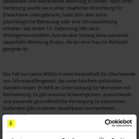
bezahlbare und barrierefreie Wohnung zu finden. Nach ihrer
Verletzung wurde sie in einer staatlichen Einrichtung für
Erwachsene untergebracht, hatte dort aber keine
psychologische Betreuung oder eine Schulausbildung
erhalten. Seit ihrem 18. Geburtstag lebt sie in
Wohngemeinschaften, konnte aber bislang keine passende
dauerhafte Wohnung finden, die für eine Frau im Rollstuhl
geeignet ist.
Der Fall von Jamie Williford steht beispielhaft für Überlebende
von Schusswaffengewalt, die unter falschem politischen
Handeln leiden: Es fehlt an Unterstützung für Menschen mit
Behinderung. Es gibt massive Schwierigkeiten, ausreichende
und passende gesundheitliche Versorgung zu bekommen.
Außerdem gibt es keinen bezahlbaren barrierefreien
Wohnraum.