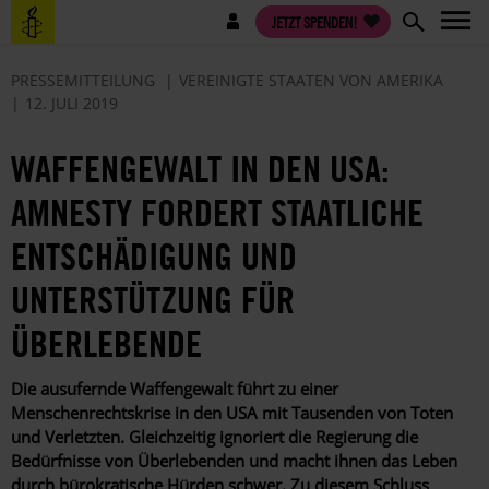
Direkt
Benutzermenü
JETZT SPENDEN!
zum
Inhalt
PRESSEMITTEILUNG
VEREINIGTE STAATEN VON AMERIKA
12. JULI 2019
WAFFENGEWALT IN DEN USA:
AMNESTY FORDERT STAATLICHE
ENTSCHÄDIGUNG UND
UNTERSTÜTZUNG FÜR
ÜBERLEBENDE
Die ausufernde Waffengewalt führt zu einer
Menschenrechtskrise in den USA mit Tausenden von Toten
und Verletzten. Gleichzeitig ignoriert die Regierung die
Bedürfnisse von Überlebenden und macht ihnen das Leben
durch bürokratische Hürden schwer. Zu diesem Schluss