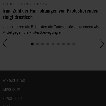
AKTUELL
IRAN
30.07.2026
Iran: Zahl der Hinrichtungen von Protestierenden
steigt drastisch
In Iran setzen die Behörden die Todesstrafe zunehmend als
Mittel gegen die Protestbewegung ein.
Fußbereich
KONTAKT & FAQ
IMPRESSUM
NEWSLETTER