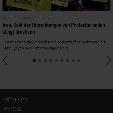
Dem
kannst
du
AKTUELL
IRAN
30.07.2026
im
Iran: Zahl der Hinrichtungen von Protestierenden
gesetzlichen
steigt drastisch
Rahmen
jederzeit
widersprechen.
In Iran setzen die Behörden die Todesstrafe zunehmend als
Weitere
Mittel gegen die Protestbewegung ein.
Hinweise
zum
Datenschutz
unter:
Datenschutz
.
Fußbereich
KONTAKT & FAQ
IMPRESSUM