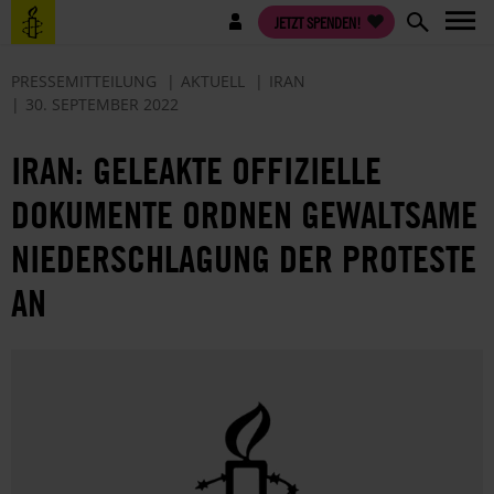
Direkt
Benutzermenü
JETZT SPENDEN!
zum
Inhalt
PRESSEMITTEILUNG
AKTUELL
IRAN
30. SEPTEMBER 2022
IRAN: GELEAKTE OFFIZIELLE
DOKUMENTE ORDNEN GEWALTSAME
NIEDERSCHLAGUNG DER PROTESTE
AN