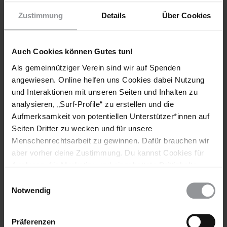
Zustimmung
Details
Über Cookies
Auch Cookies können Gutes tun!
Als gemeinnütziger Verein sind wir auf Spenden
angewiesen. Online helfen uns Cookies dabei Nutzung
und Interaktionen mit unseren Seiten und Inhalten zu
Abonniere den Amnesty-Newsletter und mach
analysieren, „Surf-Profile“ zu erstellen und die
dich für die Menschenrechte stark!
Aufmerksamkeit von potentiellen Unterstützer*innen auf
Seiten Dritter zu wecken und für unsere
Meine Daten
Menschenrechtsarbeit zu gewinnen. Dafür brauchen wir
Vorname*
aber vorher deine Zustimmung. Du kannst Cookies für
Analysen, für Marketing und eingebettete Drittinhalte
auch ablehnen, oder deine Meinung jederzeit später
Einwilligungsauswahl
Nachname*
wieder ändern. Diesen Banner kannst Du über den Link
Notwendig
im Footer schnell wieder aufrufen.
E-Mail-Adresse*
Datenschutzerklärung
Präferenzen