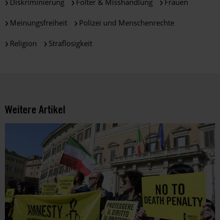
Diskriminierung
Folter & Misshandlung
Frauen
Über
die
Meinungsfreiheit
Polizei und Menschenrechte
Arbeit
und
Religion
Straflosigkeit
die
Möglichkeiten
der
Unterstützung
von
Amnesty
Weitere Artikel
informieren
wir
dich
ggf.
auch
per
Telefon
oder
E-
Mail.