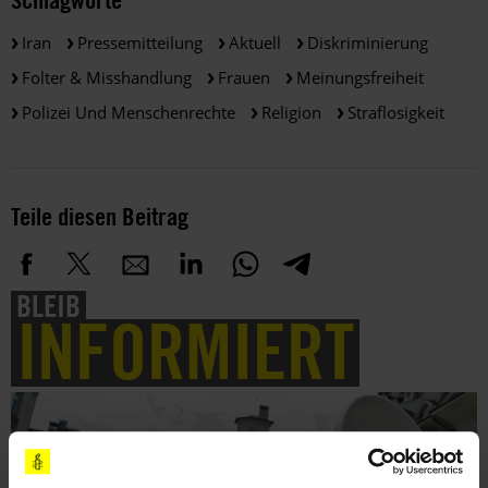
Iran
Pressemitteilung
Aktuell
Diskriminierung
Folter & Misshandlung
Frauen
Meinungsfreiheit
Polizei Und Menschenrechte
Religion
Straflosigkeit
Teile diesen Beitrag
BLEIB
INFORMIERT