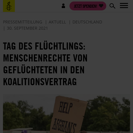
Direkt
Benutzermenü
JETZT SPENDEN!
zum
Inhalt
PRESSEMITTEILUNG
AKTUELL
DEUTSCHLAND
30. SEPTEMBER 2021
TAG DES FLÜCHTLINGS:
MENSCHENRECHTE VON
GEFLÜCHTETEN IN DEN
KOALITIONSVERTRAG