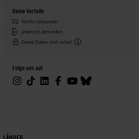
Deine Vorteile
Nichts verpassen
Jederzeit abmelden
Deine Daten sind sicher
Hinweis
Datenschutz:
Folge uns auf
Deine
Daten
werden
von
uns
nur
zu
satzungsgemäßen
Zwecken
und
LÄNDER
gemäß