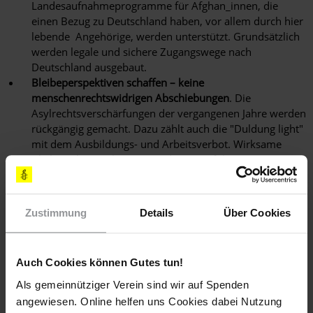
Landesaufnahmeprogramme für Afghan_innen, die
einen Bezug zu Deutschland haben, vor allem durch hier
lebende Angehörige, werden unterstützt. Grundsätzlich
werden legale und sichere Zugangswege nach
Deutschland ausgebaut.
Bleibeperspektiven schaffen – keine
menschenrechtswidrigen Abschiebungen
. Die
Asylrechtsverschärfungen der vergangenen Jahre werden
rückgängig gemacht. Dazu zählt auch die "Duldung light"
mit dem Ausbildungs- und Arbeitsverbot. Wirksame
Bleiberechtsregelungen werden eingeführt.
Abschiebungen in Kriegs- und Krisengebiete wie Syrien
und Afghanistan werden unterlassen, ebenso
innereuropäische Rückführungen ins Elend.
Zustimmung
Details
Über Cookies
Auch Cookies können Gutes tun!
Als gemeinnütziger Verein sind wir auf Spenden
angewiesen. Online helfen uns Cookies dabei Nutzung
#BTW21: Flüchtlingsschutz stärken!