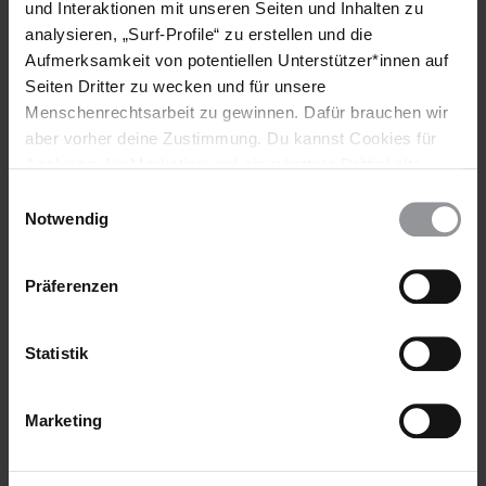
und Interaktionen mit unseren Seiten und Inhalten zu
Unsere Forderungen zum Flüchtlingsschutz für die zukünftige
analysieren, „Surf-Profile“ zu erstellen und die
Bundesregierung
Aufmerksamkeit von potentiellen Unterstützer*innen auf
Seiten Dritter zu wecken und für unsere
Menschenrechtsarbeit zu gewinnen. Dafür brauchen wir
aber vorher deine Zustimmung. Du kannst Cookies für
Analysen, für Marketing und eingebettete Drittinhalte
Schlagworte
auch ablehnen, oder deine Meinung jederzeit später
Einwilligungsauswahl
wieder ändern. Diesen Banner kannst Du über den Link
Notwendig
Deutschland
Pressemitteilung
Aktuell
im Footer schnell wieder aufrufen.
Flüchtlinge & Asyl
Migration
Datenschutzerklärung
Präferenzen
Teile diesen Beitrag
Statistik
Marketing
BLEIB