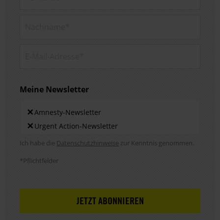
Nachname*
E-Mail-Adresse*
Meine Newsletter
Newsletters
×
Amnesty-Newsletter
×
Urgent Action-Newsletter
Hinweis DSE
Ich habe die
Datenschutzhinweise
zur Kenntnis genommen.
*Pflichtfelder