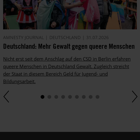
auch
per
Telefon
oder
E-
AMNESTY JOURNAL
DEUTSCHLAND
31.07.2026
Mail.
Deutschland: Mehr Gewalt gegen queere Menschen
Dem
kannst
Nicht erst seit dem Anschlag auf den CSD in Berlin erfahren
du
im
queere Menschen in Deutschland Gewalt. Zugleich streicht
gesetzlichen
der Staat in diesem Bereich Geld für Jugend- und
Rahmen
Bildungsarbeit.
jederzeit
widersprechen.
Weitere
Hinweise
zum
Datenschutz
unter:
Datenschutz