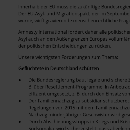
Innerhalb der EU muss die zukünftige Bundesregie
Der EU-Asyl- und Migrationspakt, der im Septembe
wurde, wirft gravierende menschenrechtliche Frage
Amnesty International fordert daher alle politisch
Asyl auch an den Außengrenzen Europas vollumfän
der politischen Entscheidungen zu rücken.
Unsere wichtigsten Forderungen zum Thema:
Geflüchtete in Deutschland schützen
Die Bundesregierung baut legale und sichere 
B. über Resettlement-Programme. In Anbetrac
effizient umgesetzt, z. B. durch den Einsatz v
Der Familiennachzug zu subsidiär schutzbere
Regelungen von 2015 mit dem Familiennachzug 
Nachzug minderjähriger Geschwister wird gese
Durch Abschiebungsstopps in Kriegs­ und Krise
Südsomalia, wird sichergestellt, dass abgeleh