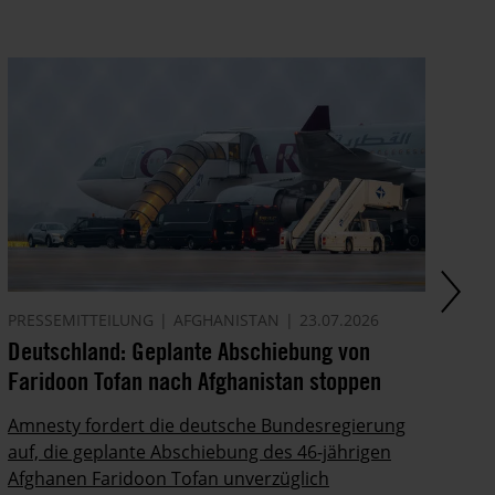
PRESSEMITTEILUNG
AFGHANISTAN
23.07.2026
AM
Deutschland: Geplante Abschiebung von
Sh
Faridoon Tofan nach Afghanistan stoppen
Li
Amnesty fordert die deutsche Bundesregierung
Ir
auf, die geplante Abschiebung des 46-jährigen
Po
Afghanen Faridoon Tofan unverzüglich