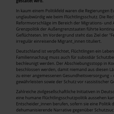
gestaltet wird.
In kaum einem Politikfeld waren die Regierungen E
unglaubwürdig wie beim Flüchtlingsschutz. Die R
Reformvorschläge im Bereich der Migrations- und 
Grenzpolitik der Außengrenzstaaten führte kontin
Geflüchteten. Im Vordergrund steht das Ziel der "F
irregulär einreisende Migrant_innen tituliert.
Deutschland ist verpflichtet, Flüchtlingen ein Leb
Familiennachzug muss auch für subsidiär Schutzbe
bechleunigt werden. Der Abschiebungsstopp in Kon
beschlossen werden, damit niemand aus diesen Län
zu einer angemessenen Gesundheitsversorgung – u
gewährleisten sowie der Schutz vor rassistischer G
Zahlreiche zivilgesellschaftliche Initiativen in D
eine humane Flüchtlingsschutzpolitik aussehen kann
Entscheider_innen berufen, sofern sie eine Politik
dehumanisierende Narrative gegenüber Schutzsuc