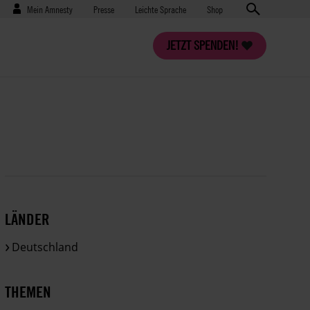
Benutzermenü
Presse
Mein Amnesty
Presse
Leichte Sprache
Shop
JETZT SPENDEN!
LÄNDER
Deutschland
THEMEN