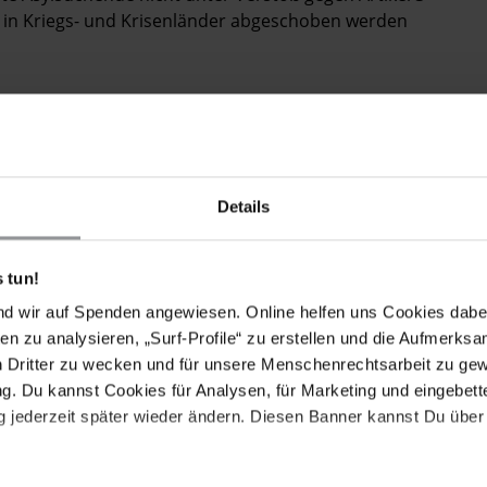
in Kriegs­- und Krisenländer abgeschoben werden
n der EU
zu fairen Asylverfahren in der EU, statt
 die Schaffung eines Monitoringmechanismus ein, um
Details
en zu kontrollieren, zu dokumentieren, aufzuklären
r Ebene für eine staatliche zivile Seenotrettung auf
 tun!
stung der sicheren und unverzüglichen Ausschiffung
nd wir auf Spenden angewiesen. Online helfen uns Cookies dabe
en zu analysieren, „Surf-Profile“ zu erstellen und die Aufmerksa
ere Aufnahme Schutzsuchender von den griechischen
n Dritter zu wecken und für unsere Menschenrechtsarbeit zu ge
liedsstaaten ein und nimmt selbst mehr Schutzsuchende
. Du kannst Cookies für Analysen, für Marketing und eingebettet
 jederzeit später wieder ändern. Diesen Banner kannst Du über 
g und den Zugang zum Asylverfahren in Deutschland
tionskooperationen auf europäischer Ebene