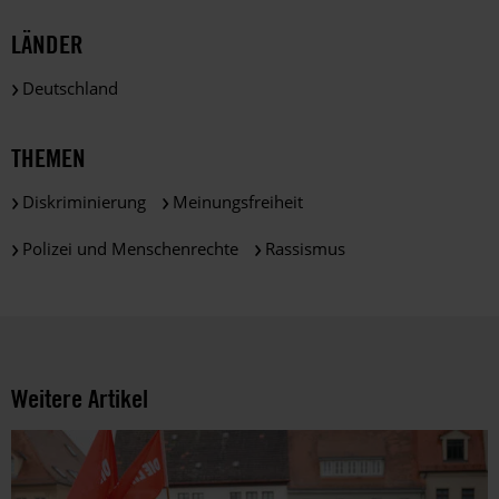
und
LÄNDER
gemäß
der
Deutschland
gesetzlichen
Bestimmungen
des
THEMEN
DSGVO
verarbeitet.
Diskriminierung
Meinungsfreiheit
Über
die
Polizei und Menschenrechte
Rassismus
Arbeit
und
die
Möglichkeiten
der
Unterstützung
Weitere Artikel
von
Amnesty
informieren
wir