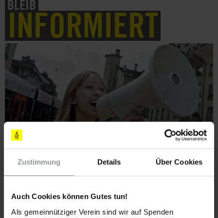
BLEIB
INFORMIERT
Zustimmung
Details
Über Cookies
Abonniere den Amnesty-Newsletter und mach
dich für die Menschenrechte stark!
Auch Cookies können Gutes tun!
Als gemeinnütziger Verein sind wir auf Spenden
Meine Daten