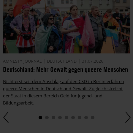
dich
ggf.
auch
per
Telefon
oder
E-
Mail.
Dem
AMNESTY JOURNAL
DEUTSCHLAND
31.07.2026
kannst
Deutschland: Mehr Gewalt gegen queere Menschen
du
im
Nicht erst seit dem Anschlag auf den CSD in Berlin erfahren
gesetzlichen
queere Menschen in Deutschland Gewalt. Zugleich streicht
Rahmen
jederzeit
der Staat in diesem Bereich Geld für Jugend- und
widersprechen.
Bildungsarbeit.
Weitere
Hinweise
zum
Datenschutz