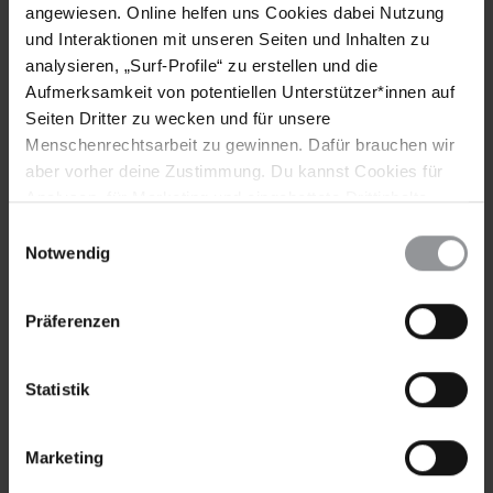
angewiesen. Online helfen uns Cookies dabei Nutzung
Vorname*
und Interaktionen mit unseren Seiten und Inhalten zu
analysieren, „Surf-Profile“ zu erstellen und die
Aufmerksamkeit von potentiellen Unterstützer*innen auf
Nachname*
Seiten Dritter zu wecken und für unsere
Menschenrechtsarbeit zu gewinnen. Dafür brauchen wir
E-Mail-Adresse*
aber vorher deine Zustimmung. Du kannst Cookies für
Analysen, für Marketing und eingebettete Drittinhalte
auch ablehnen, oder deine Meinung jederzeit später
Einwilligungsauswahl
Meine Newsletter
wieder ändern. Diesen Banner kannst Du über den Link
Notwendig
im Footer schnell wieder aufrufen.
Newsletters
×
Amnesty-Newsletter
Datenschutzerklärung
Präferenzen
×
Urgent Action-Newsletter
Hinweis DSE
Ich habe die
Datenschutzhinweise
zur Kenntnis genommen.
Statistik
*Pflichtfelder
Marketing