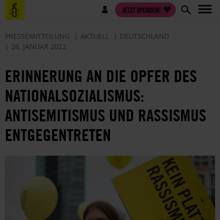
Direkt
Benutzermenü
JETZT SPENDEN!
zum
Inhalt
PRESSEMITTEILUNG
AKTUELL
DEUTSCHLAND
26. JANUAR 2022
ERINNERUNG AN DIE OPFER DES
NATIONALSOZIALISMUS:
ANTISEMITISMUS UND RASSISMUS
ENTGEGENTRETEN