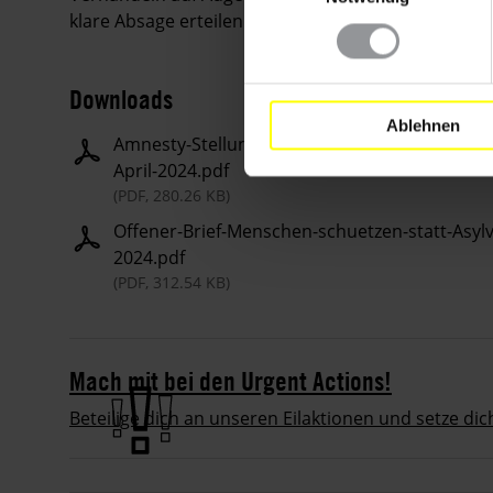
klare Absage erteilen.
Downloads
Ablehnen
Amnesty-Stellungnahme-Asylverfahren-Ausla
April-2024.pdf
(PDF, 280.26 KB)
Offener-Brief-Menschen-schuetzen-statt-Asyl
2024.pdf
(PDF, 312.54 KB)
Mach mit bei den Urgent Actions!
Beteilige dich an unseren Eilaktionen und setze di