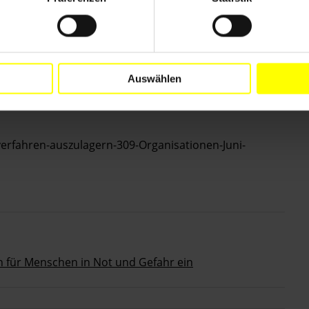
Auswählen
gerung-Pruefantrag-Bundesinnenministerium-BMI-
verfahren-auszulagern-309-Organisationen-Juni-
ch für Menschen in Not und Gefahr ein