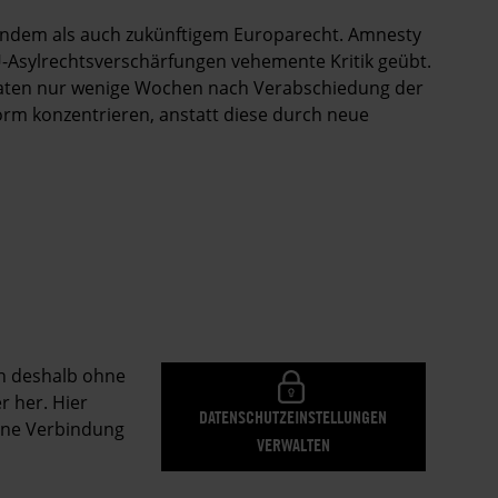
endem als auch zukünftigem Europarecht. Amnesty
U-Asylrechtsverschärfungen vehemente Kritik geübt.
taaten nur wenige Wochen nach Verabschiedung der
rm konzentrieren, anstatt diese durch neue
en deshalb ohne
r her. Hier
DATENSCHUTZEINSTELLUNGEN
eine Verbindung
VERWALTEN