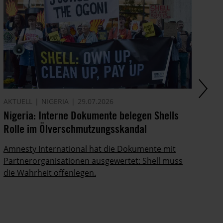
AKTUELL
NIGERIA
29.07.2026
AM
Nigeria: Interne Dokumente belegen Shells
Di
Rolle im Ölverschmutzungsskandal
In
Po
Amnesty International hat die Dokumente mit
ab
Partnerorganisationen ausgewertet: Shell muss
die Wahrheit offenlegen.