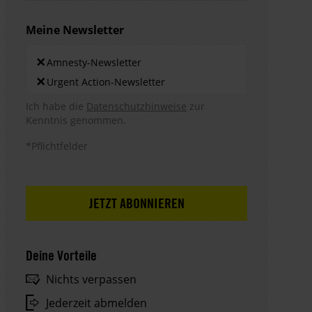
Meine Newsletter
Newsletters
×
Amnesty-Newsletter
×
Urgent Action-Newsletter
Hinweis DSE
Ich habe die
Datenschutzhinweise
zur
Kenntnis genommen.
*Pflichtfelder
Deine Vorteile
Nichts verpassen
Jederzeit abmelden