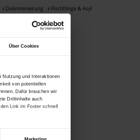
des
DSGVO
Diskriminierung
Flüchtlinge & Asyl
verarbeitet.
Migration
Über
die
Arbeit
und
Über Cookies
die
Möglichkeiten
der
Unterstützung
i Nutzung und Interaktionen
von
mkeit von potentiellen
Amnesty
winnen. Dafür brauchen wir
informieren
e Drittinhalte auch
wir
den Link im Footer schnell
dich
ggf.
auch
per
Marketing