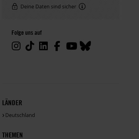
Deine Daten sind sicher
Hinweis
Datenschutz:
Folge uns auf
Deine
Daten
werden
von
uns
nur
zu
satzungsgemäßen
Zwecken
LÄNDER
und
gemäß
Deutschland
der
gesetzlichen
Bestimmungen
THEMEN