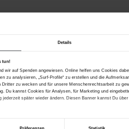
rheblichen praktischen Schwierigkeiten, denn sie
s- noch Ankunftszahlen und entlastet weder
Details
lsweise in Großbritannien der Rückstau von
ren fast vervierfacht.
 tun!
sierte
wertebasierte Außenpolitik
nd wir auf Spenden angewiesen. Online helfen uns Cookies dabe
en zu analysieren, „Surf-Profile“ zu erstellen und die Aufmerksa
e Herausforderungen damit nicht, sondern verstärkt
n Dritter zu wecken und für unsere Menschenrechtsarbeit zu ge
slagerung von Asylverfahren
dem globalen
. Du kannst Cookies für Analysen, für Marketing und eingebettet
t häufig eine grundsätzliche Weigerung, Asylverfahren
 jederzeit später wieder ändern. Diesen Banner kannst Du über 
hen Schutz zu gewähren. Sehr häufig macht sich die
achtgefälle zwischen Ländern zu Nutze und verstärkt
olonien – ein krasser Widerspruch zu der im
 wertebasierten Außenpolitik und dem damit verbunden
llte deshalb der Auslagerung von Asylverfahren eine
Präferenzen
Statistik