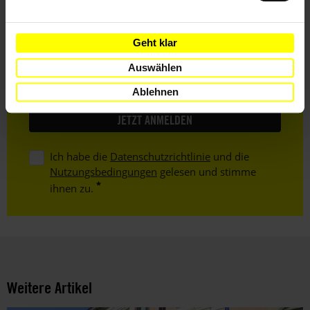
Vorname
Geht klar
Nachname
Auswählen
E-
Ablehnen
Mail
Ich habe die
Datenschutzrichtlinie
und die
Nutzungsbedingungen
gelesen und stimme
ihnen zu.
Weitere Artikel