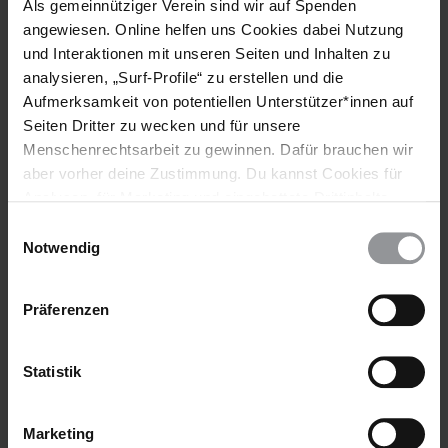
Als gemeinnütziger Verein sind wir auf Spenden
Barbados
Bulgarien
China
angewiesen. Online helfen uns Cookies dabei Nutzung
und Interaktionen mit unseren Seiten und Inhalten zu
Dominikanische Republik
Luxemburg
Marokko
analysieren, „Surf-Profile“ zu erstellen und die
Mongolei
Nepal
Neuseeland
Polen
Aufmerksamkeit von potentiellen Unterstützer*innen auf
Seiten Dritter zu wecken und für unsere
Menschenrechtsarbeit zu gewinnen. Dafür brauchen wir
aber vorher deine Zustimmung. Du kannst Cookies für
Teile diesen Beitrag
Analysen, für Marketing und eingebettete Drittinhalte
auch ablehnen, oder deine Meinung jederzeit später
Einwilligungsauswahl
wieder ändern. Diesen Banner kannst Du über den Link
Notwendig
im Footer schnell wieder aufrufen.
Datenschutzerklärung
Präferenzen
Statistik
Bleib informiert
Header
Abonniere den Amnesty-Newsletter und mach dich
Text
für die Menschenrechte stark!
Marketing