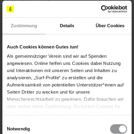
Kanälen herzustellen.
DATENSCHUTZEINSTELLUNGEN VERWALTEN
Zustimmung
Details
Über Cookies
Auch Cookies können Gutes tun!
Als gemeinnütziger Verein sind wir auf Spenden
Weitere Informationen
angewiesen. Online helfen uns Cookies dabei Nutzung
und Interaktionen mit unseren Seiten und Inhalten zu
analysieren, „Surf-Profile“ zu erstellen und die
Aufmerksamkeit von potentiellen Unterstützer*innen auf
Länder
Seiten Dritter zu wecken und für unsere
Frankreich
Menschenrechtsarbeit zu gewinnen. Dafür brauchen wir
aber vorher deine Zustimmung. Du kannst Cookies für
Themen
Analysen, für Marketing und eingebettete Drittinhalte
auch ablehnen, oder deine Meinung jederzeit später
Einwilligungsauswahl
Diskriminierung
Ethnische Minderheiten
wieder ändern. Diesen Banner kannst Du über den Link
Notwendig