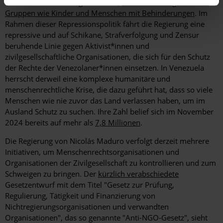
und der Aufstachelung zum Hass,
darunter auch gefährdete
Gruppen wie Kinder und Menschen mit Behinderungen
. Im
Rahmen dieser Repressionspolitik fährt die Regierung eine
repressive und auf Schikane, Strafverfolgung und Zensur
beruhende Linie gegen Aktivist*innen und
zivilgesellschaftliche Organisationen, die sich für den Schutz
der Rechte der Venezolaner*innen einsetzen. In Venezuela
herrscht derweil eine komplexe humanitäre und
menschenrechtliche Krise, die dazu geführt hat, dass so viele
Menschen wie nie zuvor das Land verlassen haben, um im
Ausland Schutz zu suchen. Ihre Zahl belief sich im November
2024 bereits auf mehr als
7,8 Millionen
.
Die Regierung von Nicolás Maduro verfolgt derzeit mehrere
Initiativen, um Menschenrechtsorganisationen und
Organisationen der Zivilgesellschaft zu kontrollieren und zum
Schweigen zu bringen. Der
kürzlich verabschiedete
Gesetzentwurf mit dem Titel "Gesetz zur Prüfung,
Regulierung, Tätigkeit und Finanzierung von
Nichtregierungsorganisationen und verwandten
Organisationen", das so genannte "Anti-NGO-Gesetz", sieht