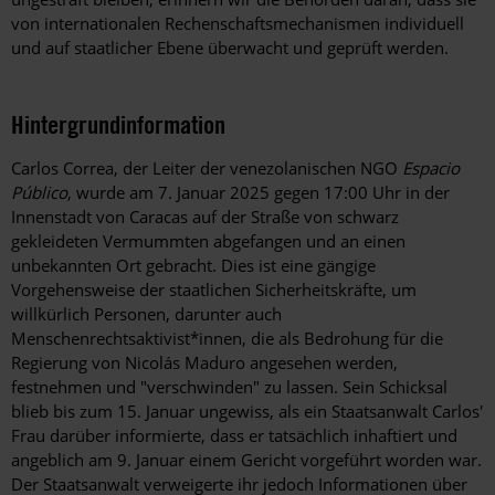
von internationalen Rechenschaftsmechanismen individuell
und auf staatlicher Ebene überwacht und geprüft werden.
Hintergrundinformation
Hintergrund
Carlos Correa, der Leiter der venezolanischen NGO
Espacio
Público
, wurde am 7. Januar 2025 gegen 17:00 Uhr in der
Innenstadt von Caracas auf der Straße von schwarz
gekleideten Vermummten abgefangen und an einen
unbekannten Ort gebracht. Dies ist eine gängige
Vorgehensweise der staatlichen Sicherheitskräfte, um
willkürlich Personen, darunter auch
Menschenrechtsaktivist*innen, die als Bedrohung für die
Regierung von Nicolás Maduro angesehen werden,
festnehmen und "verschwinden" zu lassen. Sein Schicksal
blieb bis zum 15. Januar ungewiss, als ein Staatsanwalt Carlos'
Frau darüber informierte, dass er tatsächlich inhaftiert und
angeblich am 9. Januar einem Gericht vorgeführt worden war.
Der Staatsanwalt verweigerte ihr jedoch Informationen über