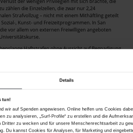
erlust der wenigen Privilegien mit sich brächte, die
 zählen die Einzelzellen, die zwar nur 2,24
en Strafvollzug – nicht mit einem Mithäftling geteilt
 Sozial-, Kunst- und Freizeitprogrammen. In San
die vor allem von ­externen Freiwilligen angeboten
Universitätskurse.
benslange Haftstrafen ohne Aussicht auf Begnadigung
für immer geschlossen bleiben. Mit der Aufhebung der
ssen, sie wären vergessen hinter dicken Mauern. Denn
m Tode Verurteilte ein, die einzig die Hoffnung am
nen Berufungsentscheid des Obersten Gerichtshofs in
Details
.
de 2016 über die Rechtmäßigkeit gleich mehrerer
 tun!
 die des 45-jährigen Ronald Smith im Staatsgefängnis
nd wir auf Spenden angewiesen. Online helfen uns Cookies dabe
das Verfassungsgericht gewandt hatte. Doch mit einer
en zu analysieren, „Surf-Profile“ zu erstellen und die Aufmerksa
rde noch in derselben Nacht getötet, nach ­einem 35-
n Dritter zu wecken und für unsere Menschenrechtsarbeit zu ge
 berichteten.
. Du kannst Cookies für Analysen, für Marketing und eingebettet