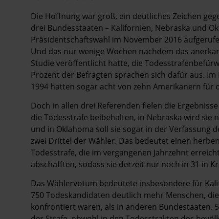
Die Hoffnung war groß, ein deutliches Zeichen gege
drei Bundesstaaten – Kalifornien, Nebraska und Ok
Präsidentschaftswahl im November 2016 aufgerufen
Und das nur wenige Wochen nachdem das anerkann
Studie veröffentlicht hatte, die Todesstrafenbefür
Prozent der Befragten sprachen sich dafür aus. I
1994 hatten sogar acht von zehn Amerikanern für di
Doch in allen drei Referenden fielen die Ergebniss
die Todesstrafe beibehalten, in Nebraska wird sie 
und in Oklahoma soll sie sogar in der Verfassung
zwei Drittel der Wähler. Das bedeutet einen herbe
Todesstrafe, die im vergangenen Jahrzehnt erreich
abschafften, sodass sie derzeit nur noch in 31 in Kra
Das Wählervotum bedeutete insbesondere für Kalif
750 Todeskandidaten deutlich mehr Menschen, die 
konfrontiert waren, als in anderen Bundestaaten. 
der Strafe, obwohl in den Todesstrakten des bevöl