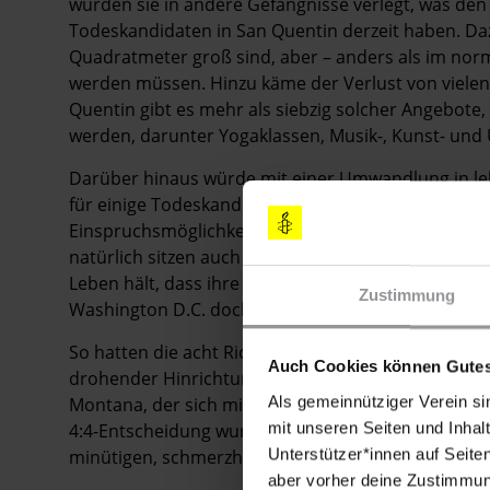
würden sie in andere Gefängnisse verlegt, was den V
Todeskandidaten in San Quentin derzeit haben. Dazu
Quadratmeter groß sind, aber – anders als im normal
werden müssen. Hinzu käme der Verlust von ­vielen
Quentin gibt es mehr als siebzig solcher Angebote, 
werden, darunter Yogaklassen, Musik-, Kunst- und 
Darüber hinaus würde mit einer Umwandlung in le
für einige Todeskandidaten die Tür nach draußen 
Einspruchsmöglichkeiten wäre ihr Leben abgeschlo
natürlich sitzen auch in San Quentin unschuldig zu
Leben hält, dass ihre Haft im Todestrakt durch ei
Zustimmung
Washington D.C. doch noch ein Ende finden könnte
So hatten die acht Richter des Supreme Courts En
Auch Cookies können Gutes
drohender Hinrichtungen zu entscheiden, darunter
Als gemeinnütziger Verein si
Montana, der sich mit einem letzten Einspruch an 
mit unseren Seiten und Inhalt
4:4-Entscheidung wurde dieser abgelehnt. Smith wu
Unterstützer*innen auf Seite
minütigen, schmerzhaften Todeskampf, wie Zeugen
aber vorher deine Zustimmung