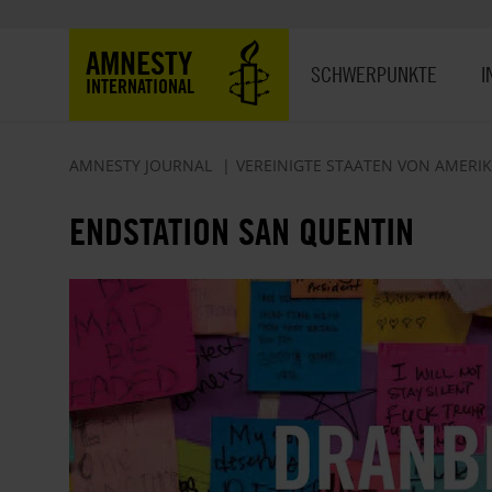
Direkt
zum
Hauptnavigation
AMNESTY
Inhalt
SCHWERPUNKTE
I
INTERNATIONAL
AMNESTY JOURNAL
VEREINIGTE STAATEN VON AMERI
ENDSTATION SAN QUENTIN