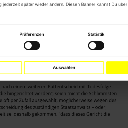
 anders ausfallen, ist gering. Denn nach dem Tod des
 jederzeit später wieder ändern. Diesen Banner kannst Du über 
st der neunte Platz im höchsten Gericht der USA vakant:
nservativen und vier liberalen Richtern, weil die
setzung durch Präsident Barack Obama blockierte.
en – aller Voraussicht nach mit einem konservativen
Präferenzen
Statistik
er Todesstrafe bei den Bundesstaaten, doch könnte
ist, in seiner Amtszeit in die ­Situation kommen,
Vergangenheit durch ihre kritische Haltung zur
Auswählen
th Bader Ginsburg, den 80-jährigen Anthony Kennedy
nach ­einem weiteren Pattentscheid mit Todesfolge
die hingerichtet werden", seien "nicht die Schlimmsten
ie oft per Zufall ausgewählt, möglicherweise wegen des
tscheidung des zuständigen Staatsanwalts – oder,
eit sei deshalb gekommen, "dass dieses Gericht die