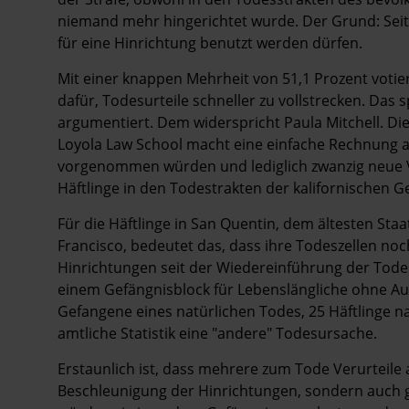
niemand mehr hingerichtet wurde. Der Grund: Seit e
für eine Hinrichtung benutzt werden dürfen.
Mit einer knappen Mehrheit von 51,1 Prozent voti
dafür, Todes­urteile schneller zu vollstrecken. Das
argumentiert. Dem widerspricht Paula Mitchell. Di
Loyola Law School macht eine einfache Rechnung au
vorgenommen würden und lediglich zwanzig neue 
Häftlinge in den Todestrakten der kalifornischen G
Für die Häftlinge in San Quentin, dem ältesten Staa
Francisco, bedeutet das, dass ihre Todeszellen noc
Hinrichtungen seit der Wiedereinführung der Todes
einem ­Gefängnisblock für Lebenslängliche ohne A
Gefangene eines natürlichen Todes, 25 Häftlinge n
amtliche Statistik eine "andere" Todesursache.
Erstaunlich ist, dass mehrere zum Tode Verurteile a
Beschleunigung der Hinrichtungen, sondern auch g