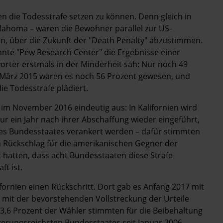
n die Todesstrafe setzen zu können. Denn gleich in
lahoma – waren die Bewohner parallel zur US-
, über die Zukunft der "Death Penalty" abzustimmen.
te "Pew Research Center" die Ergebnisse einer
worter erstmals in der Minderheit sah: Nur noch 49
m März 2015 waren es noch 56 Prozent gewesen, und
e Todesstrafe plädiert.
e im November 2016 eindeutig aus: In Kalifornien wird
nur ein Jahr nach ihrer Abschaffung wieder eingeführt,
 des Bundesstaates verankert werden – dafür stimmten
n Rückschlag für die amerikanischen Gegner der
t hatten, dass acht Bundesstaaten diese Strafe
ft ist.
ornien einen Rückschritt. Dort gab es Anfang 2017 mit
mit der bevorstehenden Vollstreckung der Urteile
53,6 Prozent der Wähler stimmten für die Beibehaltung
kerungsreichsten Bundesstaates seit Januar 2006