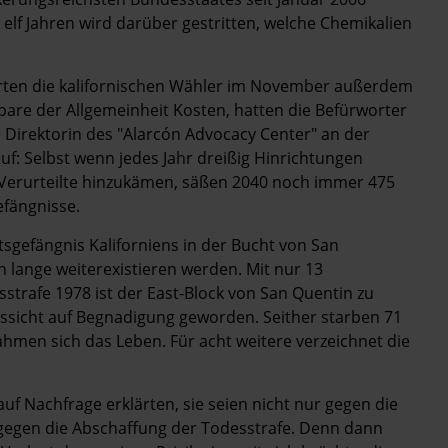
lf Jahren wird darüber ­gestritten, welche Chemikalien
erten die kalifornischen Wähler im November außerdem
 spare der Allgemeinheit Kosten, hatten die Befürworter
e Direktorin des "Alarcón Advocacy Center" an der
f: Selbst wenn jedes Jahr dreißig Hinrichtungen
Verurteilte hinzukämen, säßen 2040 noch immer 475
efängnisse.
tsgefängnis Kaliforniens in der Bucht von San
h lange weiterexistieren werden. Mit nur 13
strafe 1978 ist der East-Block von San Quentin zu
ussicht auf Begnadigung geworden. Seither starben 71
ahmen sich das Leben. Für acht weitere verzeichnet die
uf Nachfrage erklärten, sie seien nicht nur gegen die
egen die Abschaffung der ­Todesstrafe. Denn dann