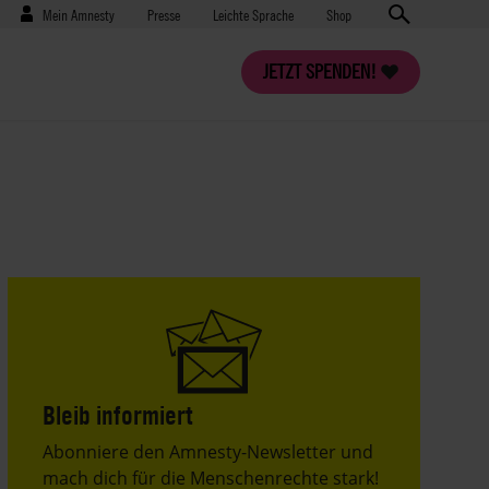
Benutzermenü
Presse
Mein Amnesty
Presse
Leichte Sprache
Shop
JETZT SPENDEN!
Bleib informiert
Header
Abonniere den Amnesty-Newsletter und
Text
mach dich für die Menschenrechte stark!