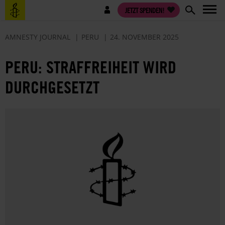
Direkt
Benutzermenü
JETZT SPENDEN!
zum
Inhalt
AMNESTY JOURNAL
PERU
24. NOVEMBER 2025
PERU: STRAFFREIHEIT WIRD
DURCHGESETZT