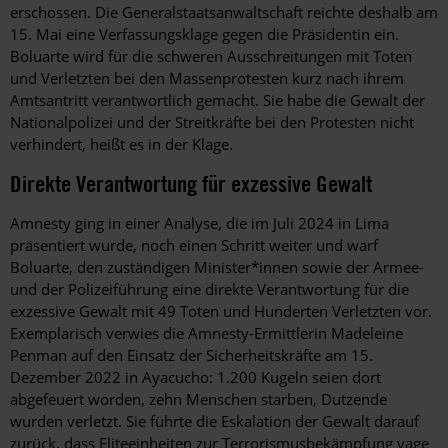
erschossen. Die Generalstaatsanwaltschaft reichte deshalb am
15. Mai eine Verfassungsklage gegen die Präsidentin ein.
Boluarte wird für die schweren Ausschreitungen mit Toten
und Verletzten bei den Massenprotesten kurz nach ihrem
Amtsantritt verantwortlich gemacht. Sie habe die Gewalt der
Nationalpolizei und der Streitkräfte bei den Protesten nicht
verhindert, heißt es in der Klage.
Direkte Verantwortung für exzessive Gewalt
Amnesty ging in einer Analyse, die im Juli 2024 in Lima
präsentiert wurde, noch einen Schritt weiter und warf
Boluarte, den zuständigen Minister*innen sowie der Armee-
und der Polizeiführung eine direkte Verantwortung für die
exzessive Gewalt mit 49 Toten und Hunderten Verletzten vor.
Exemplarisch verwies die Amnesty-Ermittlerin Madeleine
Penman auf den Einsatz der Sicherheitskräfte am 15.
Dezember 2022 in Ayacucho: 1.200 Kugeln seien dort
abgefeuert worden, zehn Menschen starben, Dutzende
wurden verletzt. Sie führte die Eskalation der Gewalt darauf
zurück, dass Eliteeinheiten zur Ter­rorismusbekämpfung vage