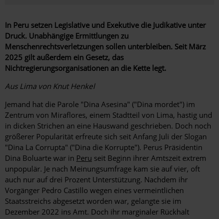
In Peru setzen Legislative und Exekutive die Judikative unter
Druck. Unabhängige Ermittlungen zu
Menschenrechtsverletzungen sollen unterbleiben. Seit März
2025 gilt außerdem ein Gesetz, das
Nichtregierungsorganisationen an die Kette legt.
Aus Lima von Knut Henkel
Jemand hat die Parole "Dina Asesina" ("Dina mordet") im
Zentrum von Miraflores, einem Stadtteil von Lima, hastig und
in dicken Strichen an eine Hauswand geschrieben. Doch noch
größerer Popularität erfreute sich seit Anfang Juli der Slogan
"Dina La Corrupta" ("Dina die Korrupte"). Perus Präsidentin
Dina Boluarte war in
Peru
seit Beginn ihrer Amtszeit extrem
unpopulär. Je nach Meinungsumfrage kam sie auf vier, oft
auch nur auf drei Prozent Unterstützung. Nachdem ihr
Vorgänger Pedro Castillo wegen eines vermeintlichen
Staatsstreichs abgesetzt worden war, gelangte sie im
Dezember 2022 ins Amt. Doch ihr mar­ginaler Rückhalt