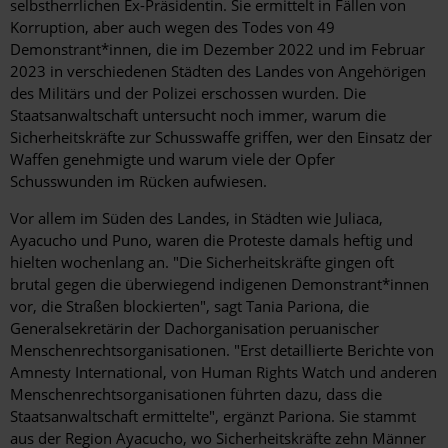
selbstherrlichen Ex-Präsidentin. Sie ermittelt in Fällen von
Korruption, aber auch wegen des Todes von 49
Demonstrant*innen, die im Dezember 2022 und im Februar
2023 in verschiedenen Städten des Landes von Angehörigen
des Militärs und der Polizei erschossen wurden. Die
Staatsanwaltschaft untersucht noch immer, warum die
Sicherheitskräfte zur Schusswaffe griffen, wer den Einsatz der
Waffen genehmigte und warum viele der Opfer
Schusswunden im Rücken aufwiesen.
Vor allem im Süden des Landes, in Städten wie Juliaca,
Ayacucho und Puno, waren die Proteste damals heftig und
hielten wochenlang an. "Die Sicherheitskräfte gingen oft
brutal gegen die überwiegend indigenen Demonstrant*innen
vor, die Straßen blockierten", sagt Tania Pariona, die
Generalsekretärin der Dachorganisation peruanischer
Menschenrechtsorganisationen. "Erst detaillierte Berichte von
Amnesty International, von Human Rights Watch und anderen
Menschenrechtsorganisationen führten dazu, dass die
Staatsanwaltschaft ermittelte", ergänzt Pariona. Sie stammt
aus der Region Ayacucho, wo Sicherheitskräfte zehn Männer