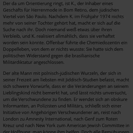
Der da um Orientierung ringt, ist K., der Inhaber eines
Geschäfts für Herrenmode in Bom Retiro, dem jüdischen
Viertel von São Paulo. Nachdem K. im Frühjahr 1974 nichts
mehr von seiner Tochter gehört hat, macht er sich auf die
Suche nach ihr. Doch niemand weiß etwas über ihren
Verbleib, und K. realisiert allmählich, dass sie verhaftet
worden sein könnte. Offenbar führte die Chemiedozentin ein
Doppelleben, von dem er nichts wusste: Sie hatte sich dem
politischen Widerstand gegen die brasilianische
Militärdiktatur angeschlossen.
Der alte Mann mit polnisch-jüdischen Wurzeln, der sich in
seiner Freizeit am liebsten mit Jiddisch-Studien befasst, macht
sich schwere Vorwürfe, dass er die Veränderungen an seinem
Lieblingskind nicht bemerkt hat, und lässt nichts unversucht,
um die Verschwundene zu finden. Er wendet sich an obskure
Informanten, an Polizisten und Militärs, schließt sich einer
Initiative von Angehörigen Verschwundener an, reist nach
London zu Amnesty International, nach Genf zum Roten
Kreuz und nach New York zum American Jewish Committee in
der Hoffnung, man könne ihm helfen. Doch alle Bemühungen