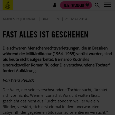
Direkt
Benutzermenü
JETZT SPENDEN!
zum
Inhalt
AMNESTY JOURNAL
BRASILIEN
21. MAI 2014
FAST ALLES IST GESCHEHEN
Die schweren Menschenrechtsverletzungen, die in Brasilien
während der Militärdiktatur (1964–1985) verübt wurden, sind
bis heute nicht aufgearbeitet. Bernardo Kucinskis
eindrucksvoller Roman "K. oder Die verschwundene Tochter"
fordert Aufklärung.
Von Wera Reusch
Der Vater, der seine verschwundene Tochter sucht, fürchtet
sich vor nichts. Wenn er zunächst Vorsicht walten lässt,
geschieht das nicht aus Furcht, sondern weil er wie ein
Blinder, verstört, sich erst einmal in dem unerwarteten
Labyrinth der gegebenen Situation zu orientieren versucht."