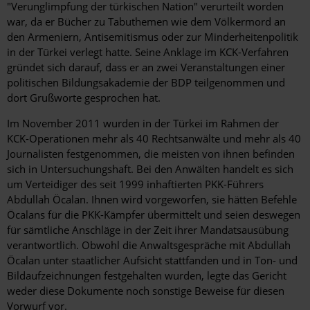
"Verunglimpfung der türkischen Nation" verurteilt worden
war, da er Bücher zu Tabuthemen wie dem Völkermord an
den Armeniern, Antisemitismus oder zur Minderheitenpolitik
in der Türkei verlegt hatte. Seine Anklage im KCK-Verfahren
gründet sich darauf, dass er an zwei Veranstaltungen einer
politischen Bildungsakademie der BDP teilgenommen und
dort Grußworte gesprochen hat.
Im November 2011 wurden in der Türkei im Rahmen der
KCK-Operationen mehr als 40 Rechtsanwälte und mehr als 40
Journalisten festgenommen, die meisten von ihnen befinden
sich in Untersuchungshaft. Bei den Anwälten handelt es sich
um Verteidiger des seit 1999 inhaftierten PKK-Führers
Abdullah Öcalan. Ihnen wird vorgeworfen, sie hätten Befehle
Öcalans für die PKK-Kämpfer übermittelt und seien deswegen
für sämtliche Anschläge in der Zeit ihrer Mandatsausübung
verantwortlich. Obwohl die Anwaltsgespräche mit Abdullah
Öcalan unter staatlicher Aufsicht stattfanden und in Ton- und
Bildaufzeichnungen festgehalten wurden, legte das Gericht
weder diese Dokumente noch sonstige Beweise für diesen
Vorwurf vor.