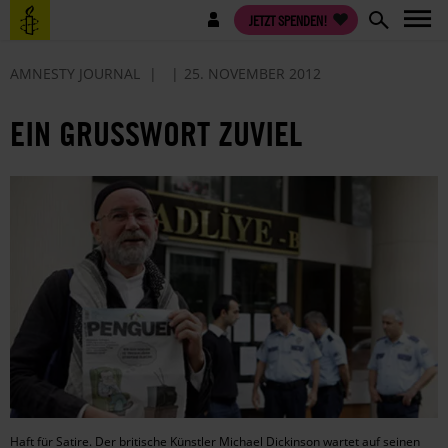
Direkt
Benutzermenü
JETZT SPENDEN!
zum
Inhalt
AMNESTY JOURNAL
25. NOVEMBER 2012
EIN GRUSSWORT ZUVIEL
Haft für Satire. Der britische Künstler Michael Dickinson wartet auf seinen