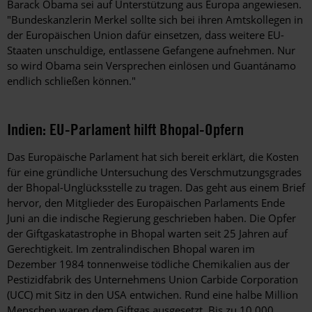
Barack Obama sei auf Unterstützung aus Europa angewiesen.
"Bundeskanz­lerin Merkel sollte sich bei ihren Amtskollegen in
der Europäischen Union dafür einsetzen, dass weitere EU-
Staaten unschuldige, entlassene Gefangene aufnehmen. Nur
so wird Obama sein Versprechen einlösen und Guantánamo
endlich schließen können."
Indien: EU-Parlament hilft Bhopal-Opfern
Das Europäische Parlament hat sich bereit erklärt, die Kosten
für eine gründliche Untersuchung des Verschmutzungsgrades
der Bhopal-Unglücksstelle zu tragen. Das geht aus einem Brief
hervor, den Mitglieder des Europäischen Parlaments Ende
Juni an die indische Regierung geschrieben haben. Die Opfer
der Giftgaskatastrophe in Bhopal warten seit 25 Jahren auf
Gerechtigkeit. Im zentralindischen Bhopal waren im
Dezember 1984 tonnenweise tödliche Chemikalien aus der
Pestizid­fabrik des Unternehmens Union Carbide Corporation
(UCC) mit Sitz in den USA entwichen. Rund eine halbe Million
Menschen waren dem Giftgas ausgesetzt. Bis zu 10.000