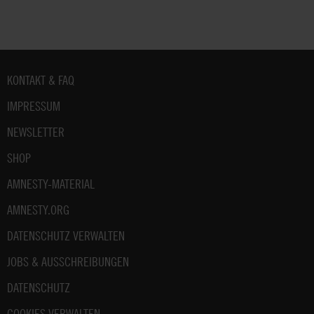
Fußbereich
KONTAKT & FAQ
IMPRESSUM
NEWSLETTER
SHOP
AMNESTY-MATERIAL
AMNESTY.ORG
DATENSCHUTZ VERWALTEN
JOBS & AUSSCHREIBUNGEN
DATENSCHUTZ
COOKIES VERWALTEN