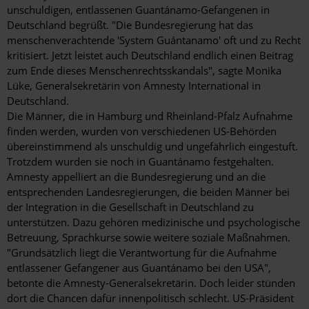
unschuldigen, entlassenen Guantánamo-Gefangenen in
Deutschland begrüßt. "Die Bundesregierung hat das
menschenverachtende 'System Guántanamo' oft und zu Recht
kritisiert. Jetzt leistet auch Deutschland endlich einen Beitrag
zum Ende dieses Menschenrechtsskandals", sagte Monika
Lüke, General­sekretärin von Amnesty International in
Deutschland.
Die Männer, die in Hamburg und Rheinland-Pfalz Aufnahme
finden werden, wurden von verschiedenen US-Behörden
übereinstimmend als unschuldig und ungefährlich eingestuft.
Trotzdem wurden sie noch in Guantánamo festgehalten.
Amnesty ­appelliert an die Bundesregierung und an die
entsprechenden Landesregierungen, die beiden Männer bei
der Integration in die Gesellschaft in Deutschland zu
unterstützen. Dazu gehören medizinische und psychologische
Betreuung, Sprachkurse sowie weitere soziale Maßnahmen.
"Grundsätzlich liegt die Verantwortung für die Aufnahme
entlassener Gefangener aus Guantánamo bei den USA",
betonte die Amnesty-Generalsekretärin. Doch leider stünden
dort die Chancen dafür innenpolitisch schlecht. US-Präsident