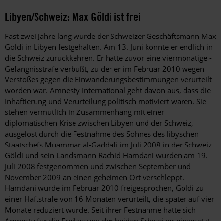
Libyen/Schweiz: Max Göldi ist frei
Fast zwei Jahre lang wurde der Schweizer Geschäftsmann Max
Göldi in Libyen festgehalten. Am 13. Juni konnte er endlich in
die Schweiz zurückkehren. Er hatte zuvor eine viermonatige ­
Gefängnisstrafe verbüßt, zu der er im Februar 2010 wegen
Verstoßes gegen die Einwanderungsbestimmungen verurteilt
worden war. Amnesty International geht davon aus, dass die
Inhaftierung und Verurteilung politisch motiviert waren. Sie
stehen vermutlich in Zusammenhang mit einer
diplomatischen Krise zwischen Libyen und der Schweiz,
ausgelöst durch die Festnahme des Sohnes des libyschen
Staatschefs Muammar al-Gaddafi im Juli 2008 in der Schweiz.
Göldi und sein Landsmann Rachid Hamdani wurden am 19.
Juli 2008 festgenommen und zwischen September und
November 2009 an einen geheimen Ort verschleppt.
Hamdani wurde im Februar 2010 freigesprochen, Göldi zu
einer Haftstrafe von 16 Monaten verurteilt, die später auf vier
Monate reduziert wurde. Seit ihrer Festnahme hatte sich
Amnesty für die Freilassung der beiden Schweizer eingesetzt.