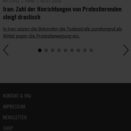
AKTUELL
IRAN
30.07.2026
Iran: Zahl der Hinrichtungen von Protestierenden
steigt drastisch
In Iran setzen die Behörden die Todesstrafe zunehmend als
Mittel gegen die Protestbewegung ein.
Fußbereich
KONTAKT & FAQ
IMPRESSUM
NEWSLETTER
SHOP