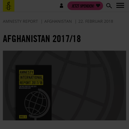
Direkt
Benutzermenü
JETZT SPENDEN!
zum
Inhalt
AMNESTY REPORT
AFGHANISTAN
22. FEBRUAR 2018
AFGHANISTAN 2017/18