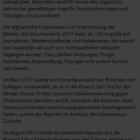
untergraben. Besonders deutlich wurde dies angesichts
zahlreicher gewalttätiger Angriffe, Einschüchterungen und
Tötungen von Journalisten.
Die afghanische Organisation zur Unterstützung der
Medien
Nai
dokumentierte 2017 mehr als 150 Angriffe auf
Journalisten, Medienschaffende und Redaktionen, die sowohl
von staatlichen als auch von nichtstaatlichen Akteuren
begangen wurden. Dazu zählten Drohungen, Prügel,
Festnahmen, Brandstiftung, Tötungen und andere Formen
von Gewalt.
Im März 2017 wurde ein Fernsehjournalist von Polizisten mit
Schlägen misshandelt, als er in der Provinz Sar-i Pul für den
Sender
Ariana TV
über exzessive Gewaltanwendung gegen
Zivilpersonen berichten wollte. Nachdem die Beamten seine
Kamera und andere Ausrüstungsgegenstände beschlagnahmt
hatten, suchte der Reporter im Amtssitz des Gouverneurs
Zuflucht.
Im August 2017 erhielt ein bekannter Reporter aus der
Provinz Zabul Todesdrohungen von den Taliban, gefolgt von