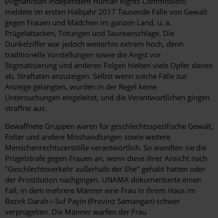
(Afghanistan Independent Human Rights Commission)
meldete im ersten Halbjahr 2017 Tausende Fälle von Gewalt
gegen Frauen und Mädchen im ganzen Land, u. a.
Prügelattacken, Tötungen und Säureanschläge. Die
Dunkelziffer war jedoch weiterhin extrem hoch, denn
traditionelle Vorstellungen sowie die Angst vor
Stigmatisierung und anderen Folgen hielten viele Opfer davon
ab, Straftaten anzuzeigen. Selbst wenn solche Fälle zur
Anzeige gelangten, wurden in der Regel keine
Untersuchungen eingeleitet, und die Verantwortlichen gingen
straffrei aus.
Bewaffnete Gruppen waren für geschlechtsspezifische Gewalt,
Folter und andere Misshandlungen sowie weitere
Menschenrechtsverstöße verantwortlich. So wandten sie die
Prügelstrafe gegen Frauen an, wenn diese ihrer Ansicht nach
"Geschlechtsverkehr außerhalb der Ehe" gehabt hatten oder
der Prostitution nachgingen. UNAMA dokumentierte einen
Fall, in dem mehrere Männer eine Frau in ihrem Haus im
Bezirk Darah-i-Suf Payin (Provinz Samangan) schwer
verprügelten. Die Männer warfen der Frau