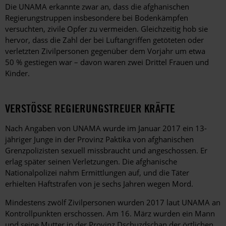
Die UNAMA erkannte zwar an, dass die afghanischen
Regierungstruppen insbesondere bei Bodenkämpfen
versuchten, zivile Opfer zu vermeiden. Gleichzeitig hob sie
hervor, dass die Zahl der bei Luftangriffen getöteten oder
verletzten Zivilpersonen gegenüber dem Vorjahr um etwa
50 % gestiegen war – davon waren zwei Drittel Frauen und
Kinder.
VERSTÖSSE REGIERUNGSTREUER KRÄFTE
Nach Angaben von UNAMA wurde im Januar 2017 ein 13-
jähriger Junge in der Provinz Paktika von afghanischen
Grenzpolizisten sexuell missbraucht und angeschossen. Er
erlag später seinen Verletzungen. Die afghanische
Nationalpolizei nahm Ermittlungen auf, und die Täter
erhielten Haftstrafen von je sechs Jahren wegen Mord.
Mindestens zwölf Zivilpersonen wurden 2017 laut UNAMA an
Kontrollpunkten erschossen. Am 16. März wurden ein Mann
und seine Mutter in der Provinz Dschuzdschan der örtlichen