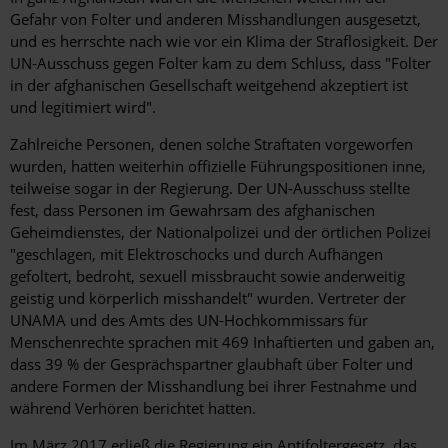
Gefahr von Folter und anderen Misshandlungen ausgesetzt,
und es herrschte nach wie vor ein Klima der Straflosigkeit. Der
UN-Ausschuss gegen Folter kam zu dem Schluss, dass "Folter
in der afghanischen Gesellschaft weitgehend akzeptiert ist
und legitimiert wird".
Zahlreiche Personen, denen solche Straftaten vorgeworfen
wurden, hatten weiterhin offizielle Führungspositionen inne,
teilweise sogar in der Regierung. Der UN-Ausschuss stellte
fest, dass Personen im Gewahrsam des afghanischen
Geheimdienstes, der Nationalpolizei und der örtlichen Polizei
"geschlagen, mit Elektroschocks und durch Aufhängen
gefoltert, bedroht, sexuell missbraucht sowie anderweitig
geistig und körperlich misshandelt" wurden. Vertreter der
UNAMA und des Amts des UN-Hochkommissars für
Menschenrechte sprachen mit 469 Inhaftierten und gaben an,
dass 39 % der Gesprächspartner glaubhaft über Folter und
andere Formen der Misshandlung bei ihrer Festnahme und
während Verhören berichtet hatten.
Im März 2017 erließ die Regierung ein Antifoltergesetz, das