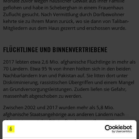
Monate zuvor wegen häuslicher Gewalt aus ihrer Familie
geflohen und habe in Scheberghan in einem Frauenhaus
Zuflucht gesucht. Nach Vermittlung durch Dorfbewohner
kehrte sie zu ihrem Mann zurück, wo sie dann von Taliban-
Mitgliedern aus dem Haus gezerrt und erschossen wurde.
FLÜCHTLINGE UND BINNENVERTRIEBENE
2017 lebten etwa 2,6 Mio. afghanische Flüchtlinge in mehr als
70 Ländern. Etwa 95 % von ihnen hielten sich in den beiden
Nachbarländern Iran und Pakistan auf. Sie litten dort unter
Diskriminierung, rassistischen Übergriffen und einem Mangel
an Grundversorgungsleistungen. Zudem liefen sie Gefahr,
massenhaft abgeschoben zu werden.
Zwischen 2002 und 2017 wurden mehr als 5,8 Mio.
afghanische Staatsangehörige aus anderen Ländern nach
Afghanistan zurückgeführt, oftmals gegen ihren Willen.
Nach Angaben des UN-Amts für die Koordinierung