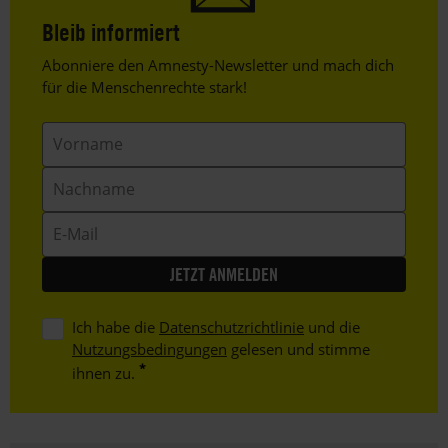
Bleib informiert
Header
Abonniere den Amnesty-Newsletter und mach dich
Text
für die Menschenrechte stark!
Vorname
Nachname
E-
Mail
Ich habe die
Datenschutzrichtlinie
und die
Nutzungsbedingungen
gelesen und stimme
ihnen zu.