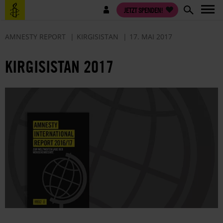
Direkt
Benutzermenü
JETZT SPENDEN!
zum
Inhalt
AMNESTY REPORT
KIRGISISTAN
17. MAI 2017
KIRGISISTAN 2017