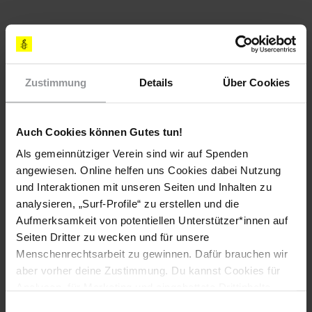
STRAFLOSIGKEIT
Folter und andere Misshandlungen waren immer noch weit
verbreitet. Die Täter wurden nach wie vor nicht zur
Zustimmung
Details
Über Cookies
Rechenschaft gezogen. Gerichtsverfahren, in denen es um
Foltervorwürfe ging, zogen sich oft über Monate oder Jahre
hin.
Auch Cookies können Gutes tun!
Die Behörden unternahmen 2016 weiterhin keine ernsthaften
Als gemeinnütziger Verein sind wir auf Spenden
Anstrengungen, um die ethnisch motivierten
angewiesen. Online helfen uns Cookies dabei Nutzung
Auseinandersetzungen im Süden des Landes im Juni 2010
und Interaktionen mit unseren Seiten und Inhalten zu
wirksam zu untersuchen. Dabei hatten sowohl ethnische
analysieren, „Surf-Profile“ zu erstellen und die
Kirgisen als auch ethnische Usbeken Gewalt angewandt, auf
Aufmerksamkeit von potentiellen Unterstützer*innen auf
usbekischer Seite waren jedoch mehr Tote und Verletzte und
Seiten Dritter zu wecken und für unsere
größere Schäden zu verzeichnen. Die strafrechtliche
Menschenrechtsarbeit zu gewinnen. Dafür brauchen wir
Verfolgung richtete sich jedoch unverhältnismäßig oft gegen
aber vorher deine Zustimmung. Du kannst Cookies für
ethnische Usbeken.
Analysen, für Marketing und eingebettete Drittinhalte
Im Fall von Usmanzhan Khalmirzaev, einem ethnischen
auch ablehnen, oder deine Meinung jederzeit später
Einwilligungsauswahl