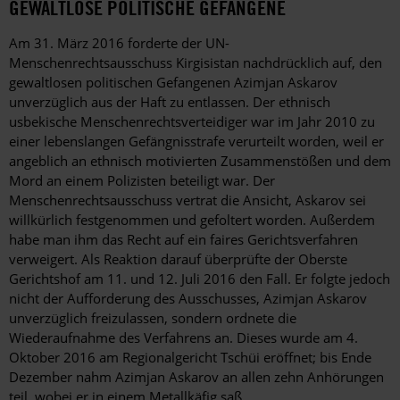
GEWALTLOSE POLITISCHE GEFANGENE
Am 31. März 2016 forderte der UN-
Menschenrechtsausschuss Kirgisistan nachdrücklich auf, den
gewaltlosen politischen Gefangenen Azimjan Askarov
unverzüglich aus der Haft zu entlassen. Der ethnisch
usbekische Menschenrechtsverteidiger war im Jahr 2010 zu
einer lebenslangen Gefängnisstrafe verurteilt worden, weil er
angeblich an ethnisch motivierten Zusammenstößen und dem
Mord an einem Polizisten beteiligt war. Der
Menschenrechtsausschuss vertrat die Ansicht, Askarov sei
willkürlich festgenommen und gefoltert worden. Außerdem
habe man ihm das Recht auf ein faires Gerichtsverfahren
verweigert. Als Reaktion darauf überprüfte der Oberste
Gerichtshof am 11. und 12. Juli 2016 den Fall. Er folgte jedoch
nicht der Aufforderung des Ausschusses, Azimjan Askarov
unverzüglich freizulassen, sondern ordnete die
Wiederaufnahme des Verfahrens an. Dieses wurde am 4.
Oktober 2016 am Regionalgericht Tschüi eröffnet; bis Ende
Dezember nahm Azimjan Askarov an allen zehn Anhörungen
teil, wobei er in einem Metallkäfig saß.