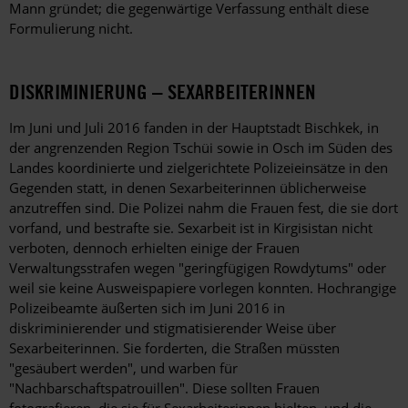
Mann gründet; die gegenwärtige Verfassung enthält diese
Formulierung nicht.
DISKRIMINIERUNG – SEXARBEITERINNEN
Im Juni und Juli 2016 fanden in der Hauptstadt Bischkek, in
der angrenzenden Region Tschüi sowie in Osch im Süden des
Landes koordinierte und zielgerichtete Polizeieinsätze in den
Gegenden statt, in denen Sexarbeiterinnen üblicherweise
anzutreffen sind. Die Polizei nahm die Frauen fest, die sie dort
vorfand, und bestrafte sie. Sexarbeit ist in Kirgisistan nicht
verboten, dennoch erhielten einige der Frauen
Verwaltungsstrafen wegen "geringfügigen Rowdytums" oder
weil sie keine Ausweispapiere vorlegen konnten. Hochrangige
Polizeibeamte äußerten sich im Juni 2016 in
diskriminierender und stigmatisierender Weise über
Sexarbeiterinnen. Sie forderten, die Straßen müssten
"gesäubert werden", und warben für
"Nachbarschaftspatrouillen". Diese sollten Frauen
fotografieren, die sie für Sexarbeiterinnen hielten, und die