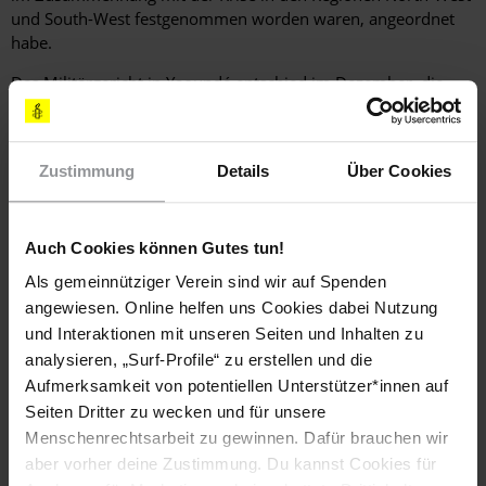
und South-West festgenommen worden waren, angeordnet
habe.
Das Militärgericht in Yaoundé entschied im Dezember, die
Öffentlichkeit von dem Prozess gegen sieben Soldaten
auszuschließen, die wegen der Ermordung von zwei Frauen
und zwei Kindern in der Region Extrême-Nord angeklagt
Zustimmung
Details
Über Cookies
waren. Die Soldaten waren durch Videoaufnahmen überführt
worden. Sie waren festgenommen worden, nachdem
Expert_innen von Amnesty International das Video im Juli
Auch Cookies können Gutes tun!
2018 analysiert und Beweise vorgelegt hatten, die stark dafür
sprachen, dass diese außergerichtlichen Hinrichtungen von
Als gemeinnütziger Verein sind wir auf Spenden
kamerunischen Soldaten begangen wurden.
angewiesen. Online helfen uns Cookies dabei Nutzung
und Interaktionen mit unseren Seiten und Inhalten zu
analysieren, „Surf-Profile“ zu erstellen und die
Rechte auf Meinungs- und Versammlungsfreiheit
Aufmerksamkeit von potentiellen Unterstützer*innen auf
Seiten Dritter zu wecken und für unsere
Die kamerunischen Behörden verstießen eklatant gegen die
Rechte auf freie Meinungsäußerung und friedliche
Menschenrechtsarbeit zu gewinnen. Dafür brauchen wir
Versammlung. Dies galt ganz besonders für die Proteste
aber vorher deine Zustimmung. Du kannst Cookies für