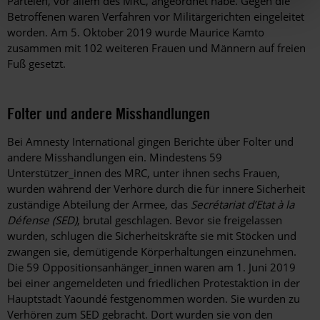
Parteien, vor allem des MRC, angeordnet habe. Gegen die
Betroffenen waren Verfahren vor Militärgerichten eingeleitet
worden. Am 5. Oktober 2019 wurde Maurice Kamto
zusammen mit 102 weiteren Frauen und Männern auf freien
Fuß gesetzt.
Folter und andere Misshandlungen
Bei Amnesty International gingen Berichte über Folter und
andere Misshandlungen ein. Mindestens 59
Unterstützer_innen des MRC, unter ihnen sechs Frauen,
wurden während der Verhöre durch die für innere Sicherheit
zuständige Abteilung der Armee, das
Secrétariat d’Etat à la
Défense (SED)
, brutal geschlagen. Bevor sie freigelassen
wurden, schlugen die Sicherheitskräfte sie mit Stöcken und
zwangen sie, demütigende Körperhaltungen einzunehmen.
Die 59 Oppositionsanhänger_innen waren am 1. Juni 2019
bei einer angemeldeten und friedlichen Protestaktion in der
Hauptstadt Yaoundé festgenommen worden. Sie wurden zu
Verhören zum SED gebracht. Dort wurden sie von den