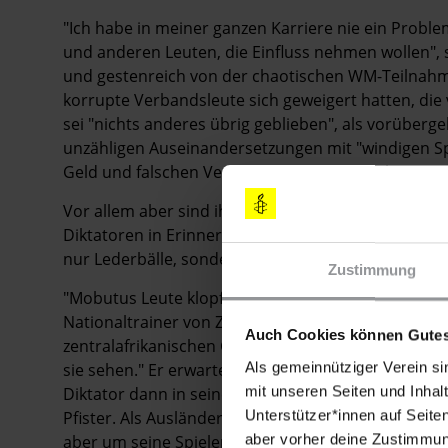
"Ich habe in meiner ganzen Karriere nie ein Probl
und anderen Leuten, die Einfluss nehmen wollen", s
und gestenreich von der chaotischen WM-Teilnahme
korrupte Verbandsleute sich geweigert hatten, die
sei "nichts anderes übrig geblieben", als vorüberg
unzähligen Auseinandersetzungen mit "windigen Spi
Geld und falschen Versprechungen überschütten".
Vor allem aber sind ihm zahlreiche bizarre Aufein
Diktatoren in Erinnerung geblieben, die hinter den
nur Lederbälle, sondern auch Menschenrechte mit
Zustimmung
"Mobutus Leute klopften um kurz vor drei Uhr nacht
Nationaltrainer von Zaire, heute Demokratische Re
Auch Cookies können Gutes
zentralafrikanischen Gewaltherrschers war eher als
Als gemeinnütziger Verein si
sie sehen." Er erwarte eine erfolgreiche Qualifika
mit unseren Seiten und Inhalt
Diktator dann in seinem Palast aufgetragen. "Zum Gl
Unterstützer*innen auf Seite
Pfister. Als Ausländer habe er zwar selber keine A
aber vorher deine Zustimmung
aber um seine Spieler machte er sich Sorgen.