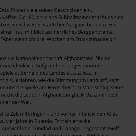
tto Pfister viele seiner Geschichten ein.
affee. Der 80 Jahre alte Fußballtrainer macht es sich
istros im Schweizer Städtchen Sargans bequem. Ein
iner Frau mit Blick auf herrliches Bergpanorama.
t. "Aber wenn ich drei Wochen am Stück zuhause bin,
nz die Nationalmannschaft Afghanistans. "Keine
 er nachdenklich. Aufgrund der angespannten
spiele außerhalb des Landes aus, zuletzt in
tig zu erfahren, wie die Stimmung im Land ist", sagt
en unsere Spiele am Fernseher." Im März schlug seine
macht die Leute in Afghanistan glücklich, zumindest
ainer der Welt.
ollte Zeit mitbringen – und vorher intensiv den Atlas
, vier Jahre in Ruanda. Er trainierte die
 Auswahl von Trinidad und Tobago. Insgesamt zwölf
 zahlreiche Jobs als Vereinstrainer. USM Algier,