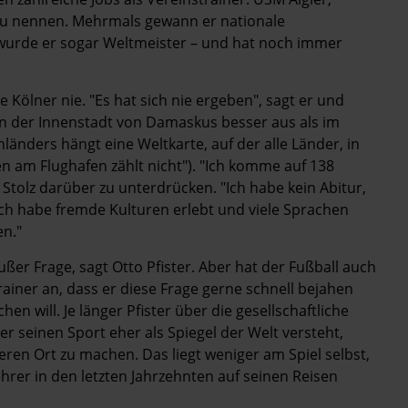
 zu nennen. Mehrmals gewann er nationale
wurde er sogar Weltmeister – und hat noch immer
 Kölner nie. "Es hat sich nie ergeben", sagt er und
 "in der Innenstadt von Damaskus besser aus als im
länders hängt eine Weltkarte, auf der alle Länder, in
n am Flughafen zählt nicht"). "Ich komme auf 138
n Stolz darüber zu unterdrücken. "Ich habe kein Abitur,
ch habe fremde Kulturen erlebt und viele Sprachen
en."
ßer Frage, sagt Otto Pfister. Aber hat der Fußball auch
ainer an, dass er diese Frage gerne schnell bejahen
n will. Je länger Pfister über die gesellschaftliche
 er seinen Sport eher als Spiegel der Welt versteht,
ren Ort zu machen. Das liegt weniger am Spiel selbst,
rer in den letzten Jahrzehnten auf seinen Reisen