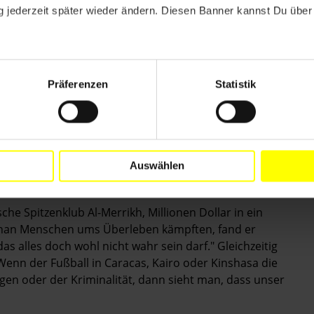
 jederzeit später wieder ändern. Diesen Banner kannst Du über 
Sese Seko dann noch einmal nachts rufen lassen. Mit
nsuite nach Marrakesch, zurück in Mobutus
ien. Inhalt: 80.000 Dollar in bar, die der Trainer als
ler verteilen sollte. "Unglaublich, aber wahr", sagt
Präferenzen
Statistik
ch Pfister keine Illusionen. "Ohne Kohle geht nichts,
and wie Katar, in dem rechtlose Arbeiter unter
meisterschaft 2022 austragen darf, will er nicht
Auswählen
äfts betrifft, möchte er sich eigentlich einen
 wieder hin- und hergerissen.
he Spitzenklub Al-Merrikh, Millionen Dollar in ein
nan Menschen ums Überleben kämpften, fand er
s alles doch wohl nicht wahr sein darf." Gleichzeitig
 "Wenn der Fußball in Caracas, Kairo oder Kinshasa die
gen oder der Kriminalität, dann sieht man, dass unser