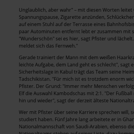
Unglaublich, aber wahr" – mit diesen Worten leitet O
Spannungspause, Zigarette anzünden, Schlückchen K
auf einem Stuhl auf der Terrasse eines Bahnhofsb
paar Autominuten entfernt lebt er zusammen mit se
"Wunderschön" sei es hier, sagt Pfister und lächel
meldet sich das Fernweh."
Gerade trainiert der Mann mit dem weißen Haarkra
leichte Aufgabe, dem Land geht es schlecht", sagt
Sicherheitslage in Kabul trägt das Team seine Heim
Tadschikistan. "Für mich ist es trotzdem enorm wich
Pfister. Der Grund: "Immer mehr Menschen verfolg
Elf die Auswahl Kambodschas mit 2:1. "Der Fußball 
hin und wieder", sagt der derzeit älteste Nationaltr
Wer mit Pfister über seine Karriere sprechen will, s
studiert haben. Fünf Jahre lang arbeitete er in Ghana
Nationalmannschaft von Saudi-Arabien, ebenso die
Nationalteams stehen auf seiner Liste, dazu kommen