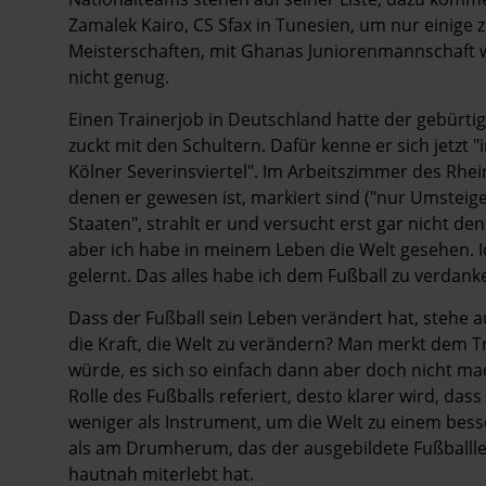
Zamalek Kairo, CS Sfax in Tunesien, um nur einige
Meisterschaften, mit Ghanas Juniorenmannschaft 
nicht genug.
Einen Trainerjob in Deutschland hatte der gebürtige
zuckt mit den Schultern. Dafür kenne er sich jetzt
Kölner Severinsviertel". Im Arbeitszimmer des Rhein
denen er gewesen ist, markiert sind ("nur Umsteige
Staaten", strahlt er und versucht erst gar nicht de
aber ich habe in meinem Leben die Welt gesehen. I
gelernt. Das alles habe ich dem Fußball zu verdank
Dass der Fußball sein Leben verändert hat, stehe au
die Kraft, die Welt zu verändern? Man merkt dem Tr
würde, es sich so einfach dann aber doch nicht mache
Rolle des Fußballs referiert, desto klarer wird, dass
weniger als Instrument, um die Welt zu einem besse
als am Drumherum, das der ausgebildete Fußballleh
hautnah miterlebt hat.