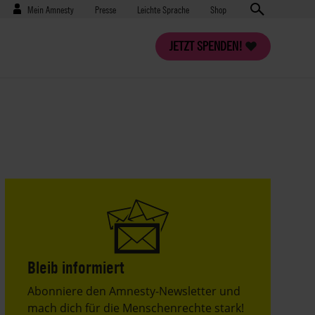
Benutzermenü
Presse
Mein Amnesty
Presse
Leichte Sprache
Shop
JETZT SPENDEN!
Bleib informiert
Header
Abonniere den Amnesty-Newsletter und
Text
mach dich für die Menschenrechte stark!