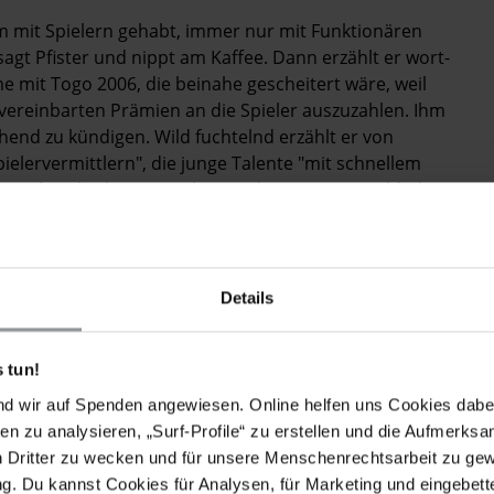
em mit Spielern gehabt, immer nur mit Funktionären
agt Pfister und nippt am Kaffee. Dann erzählt er wort-
 mit Togo 2006, die beinahe gescheitert wäre, weil
 vereinbarten Prämien an die Spieler auszuzahlen. Ihm
ehend zu kündigen. Wild fuchtelnd erzählt er von
elervermittlern", die junge Talente "mit schnellem
 Das beschädige Menschen und Karrieren "nachhaltig".
andertreffen mit Sportministern, Staatspräsidenten und
 Kulissen Druck aufbauen – in Ländern, in denen nicht
 Füßen getreten werden.
Details
s", erinnert sich Pfister, Ende der 1980er Jahre
publik Kongo. Die spontane Ein­ladung des
 tun!
 Befehl zu verstehen: "Trainer, der Präsident möchte
nd wir auf Spenden angewiesen. Online helfen uns Cookies dabe
tion für den Afrika-Cup 1988, habe ihm der angetrunkene
en zu analysieren, „Surf-Profile“ zu erstellen und die Aufmerksa
ück haben wir die Qualifikation geschafft", seufzt
n Dritter zu wecken und für unsere Menschenrechtsarbeit zu ge
ngst vor einer Wutreaktion des Folterregimes gehabt,
. Du kannst Cookies für Analysen, für Marketing und eingebettet