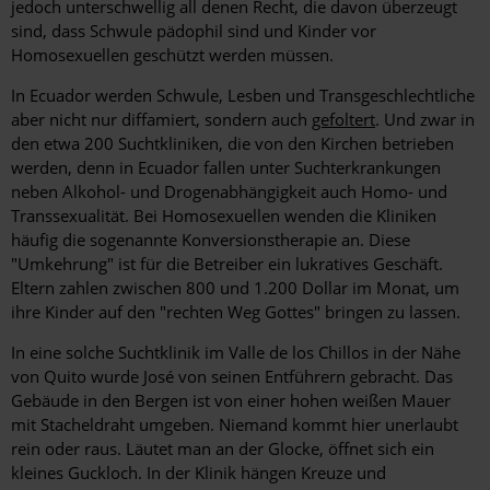
jedoch unterschwellig all denen Recht, die davon überzeugt
sind, dass Schwule pädophil sind und Kinder vor
Homosexuellen ­geschützt werden müssen.
In Ecuador werden Schwule, Lesben und Transgeschlechtliche
aber nicht nur diffamiert, sondern auch
gefoltert
. Und zwar in
den etwa 200 Suchtkliniken, die von den Kirchen betrieben
werden, denn in Ecuador fallen unter Suchterkrankungen
neben Alkohol- und Drogenabhängigkeit auch Homo- und
Transsexualität. Bei Homosexuellen wenden die Kliniken
häufig die sogenannte Konversionstherapie an. Diese
"Umkehrung" ist für die Betreiber ein lukratives Geschäft.
Eltern zahlen zwischen 800 und 1.200 Dollar im Monat, um
ihre Kinder auf den "rechten Weg Gottes" bringen zu lassen.
In eine solche Suchtklinik im Valle de los Chillos in der Nähe
von Quito wurde José von seinen Entführern gebracht. Das
Gebäude in den Bergen ist von einer hohen weißen Mauer
mit ­Stacheldraht umgeben. Niemand kommt hier unerlaubt
rein oder raus. Läutet man an der Glocke, öffnet sich ein
kleines Guckloch. In der Klinik hängen Kreuze und