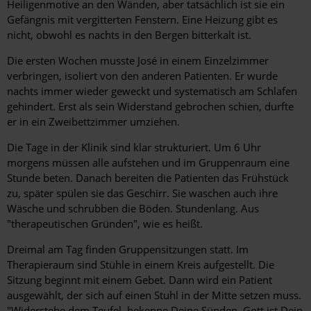
Heiligenmotive an den Wänden, aber tatsächlich ist sie ein
Gefängnis mit vergitterten ­Fenstern. Eine Heizung gibt es
nicht, obwohl es nachts in den Bergen bitterkalt ist.
Die ersten Wochen musste José in einem Einzelzimmer
verbringen, isoliert von den anderen Patienten. Er wurde
nachts immer wieder geweckt und systematisch am Schlafen
gehindert. Erst als sein Widerstand gebrochen schien, durfte
er in ein Zweibettzimmer umziehen.
Die Tage in der Klinik sind klar strukturiert. Um 6 Uhr
morgens müssen alle aufstehen und im Gruppenraum eine
Stunde beten. Danach bereiten die Patienten das Frühstück
zu, später spülen sie das Geschirr. Sie waschen auch ihre
Wäsche und schrubben die Böden. Stundenlang. Aus
"therapeutischen ­Gründen", wie es heißt.
Dreimal am Tag finden Gruppensitzungen statt. Im
Therapieraum sind Stühle in einem Kreis aufgestellt. Die
Sitzung beginnt mit einem Gebet. Dann wird ein Patient
ausgewählt, der sich auf einen Stuhl in der Mitte setzen muss.
"Widerstehe dem Teufel, bekenne Deine Sünden, Gott ist Dein