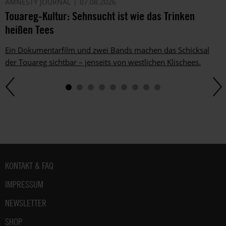
AMNESTY JOURNAL
07.08.2026
Touareg-Kultur: Sehnsucht ist wie das Trinken
heißen Tees
Ein Dokumentarfilm und zwei Bands machen das Schicksal
der Touareg sichtbar – jenseits von westlichen Klischees.
Fußbereich
KONTAKT & FAQ
IMPRESSUM
NEWSLETTER
SHOP