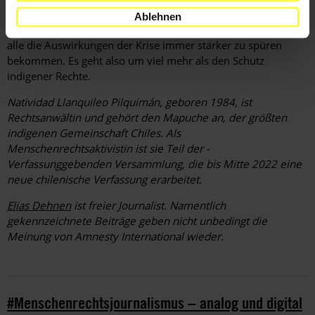
dass wir uns in einem Klima­notstand befinden. Wenn die
Ablehnen
Menschen die Natur weiter ausbeuten wie bisher, werden wir
alle die Auswirkungen der Krise immer stärker zu spüren
bekommen. Es geht also um viel mehr als den Schutz
indigener Rechte.
Natividad Llanquileo ­Pilquimán, geboren 1984, ist
Rechtsanwältin und gehört den Mapuche an, der größten
indigenen Gemeinschaft Chiles. Als
Menschenrechtsaktivistin ist sie Teil der ­
Verfassunggebenden Versammlung, die bis Mitte 2022 eine
neue chilenische Verfassung erarbeitet.
Elias Dehnen
ist freier Journalist. Namentlich
gekennzeichnete Beiträge geben nicht unbedingt die
Meinung von Amnesty International wieder.
#Menschenrechtsjournalismus – analog und digital