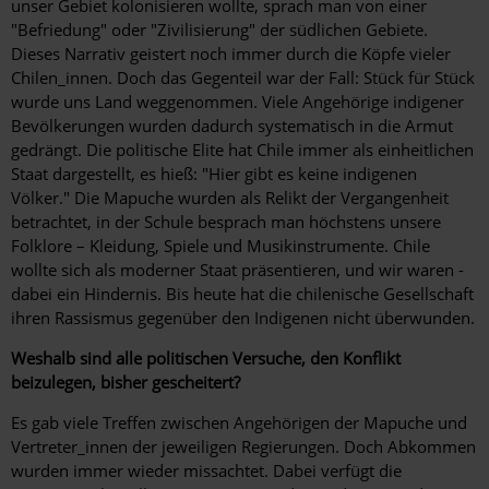
unser Gebiet kolonisieren wollte, sprach man von einer
"Befriedung" oder "Zivilisierung" der südlichen Gebiete.
Dieses Narrativ geistert noch immer durch die Köpfe vieler
Chilen_innen. Doch das Gegenteil war der Fall: Stück für Stück
wurde uns Land weggenommen. Viele Angehörige indigener
Bevölkerungen wurden dadurch systematisch in die ­Armut
gedrängt. Die politische Elite hat Chile immer als einheitlichen
Staat dargestellt, es hieß: "Hier gibt es keine indigenen
Völker." Die Mapuche wurden als Relikt der Vergangenheit
betrachtet, in der Schule besprach man höchstens unsere
Folklore – Kleidung, Spiele und Musikinstrumente. Chile
wollte sich als moderner Staat präsentieren, und wir waren ­
dabei ein Hindernis. Bis heute hat die ­chilenische Gesellschaft
ihren Rassis­mus gegenüber den Indigenen nicht über­wunden.
Weshalb sind alle politischen Versuche, den Konflikt
beizulegen, bisher gescheitert?
Es gab viele Treffen zwischen Angehörigen der Mapuche und
Vertreter_innen der jeweiligen Regierungen. Doch Abkommen
wurden immer wieder missachtet. Dabei verfügt die