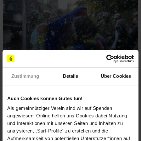
Polizeieinsatz mit Wasserwerfern bei einer Demonstration in Santiago de
Zustimmung
Details
Über Cookies
Chile (Archivaufnahme)
© Esteban Felix / AP / pa
Auch Cookies können Gutes tun!
Was sind Ihre Hauptforderungen?
Als gemeinnütziger Verein sind wir auf Spenden
Chile muss ein multinationaler Staat ­werden. Das heißt, dass
angewiesen. Online helfen uns Cookies dabei Nutzung
wir Indigene rechtlich anerkannt werden. Es geht uns nicht
und Interaktionen mit unseren Seiten und Inhalten zu
nur um kulturelle und sprachliche Aspekte, sondern auch um
analysieren, „Surf-Profile“ zu erstellen und die
unsere Gebietsansprüche. Denn eine Nation ohne eigenes
Aufmerksamkeit von potentiellen Unterstützer*innen auf
Territorium ist keine Nation. Nur so können wir ein Leben