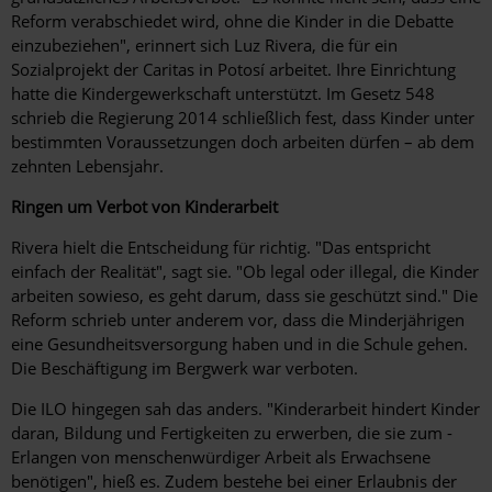
Reform verabschiedet wird, ohne die Kinder in die Debatte
einzubeziehen", erinnert sich Luz Rivera, die für ein
Sozialprojekt der Caritas in Potosí arbeitet. Ihre Einrichtung
hatte die Kindergewerkschaft unterstützt. Im Gesetz 548
schrieb die Regierung 2014 schließlich fest, dass Kinder unter
bestimmten Voraussetzungen doch arbeiten dürfen – ab dem
zehnten Lebensjahr.
Ringen um Verbot von Kinderarbeit
Rivera hielt die Entscheidung für richtig. "Das entspricht
einfach der Realität", sagt sie. "Ob legal oder illegal, die Kinder
arbeiten sowieso, es geht darum, dass sie geschützt sind." Die
Reform schrieb unter anderem vor, dass die Minderjährigen
eine Gesundheitsversorgung haben und in die Schule gehen.
Die Beschäftigung im Bergwerk war verboten.
Die ILO hingegen sah das anders. "Kinderarbeit hindert Kinder
daran, Bildung und Fertigkeiten zu erwerben, die sie zum ­
Erlangen von menschenwürdiger Arbeit als Erwachsene
benötigen", hieß es. Zudem bestehe bei einer Erlaubnis der