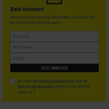
Bleib informiert
Header
Abonniere den Amnesty-Newsletter und mach dich
Text
für die Menschenrechte stark!
Vorname
Nachname
E-
Mail
Ich habe die
Datenschutzrichtlinie
und die
Nutzungsbedingungen
gelesen und stimme
ihnen zu.