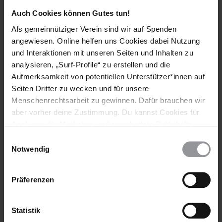
einstellen und Menschenrechtsorganisationen unabhängig
arbeiten lassen", so Ulm-Düsterhöf
Auch Cookies können Gutes tun!
Als gemeinnütziger Verein sind wir auf Spenden
angewiesen. Online helfen uns Cookies dabei Nutzung
Hintergrund
und Interaktionen mit unseren Seiten und Inhalten zu
analysieren, „Surf-Profile“ zu erstellen und die
Am 8. August fanden in Kenia Wahlen statt, aus denen der
Aufmerksamkeit von potentiellen Unterstützer*innen auf
amtierende Präsident Uhuru Kenyatta nach offiziellen
Seiten Dritter zu wecken und für unsere
Angaben der Kenianischen Wahlkommission als Sieger
hervorging. Die Opposition unter Führung des
Menschenrechtsarbeit zu gewinnen. Dafür brauchen wir
Präsidentschaftskandidaten Raila Odingas hat das Ergebnis
aber vorher deine Zustimmung. Du kannst Cookies für
bislang nicht anerkannt.
Analysen, für Marketing und eingebettete Drittinhalte
auch ablehnen, oder deine Meinung jederzeit später
Einwilligungsauswahl
Neben dem Präsidenten wurden auch Gouverneure in den
wieder ändern. Diesen Banner kannst Du über den Link
Notwendig
Regionen, die Regionalparlamente, Frauenvertreterinnen in
im Footer schnell wieder aufrufen.
den Regionalparlamenten, der Senat und das Parlament
Datenschutzerklärung
gewählt.
Präferenzen
Weitere Informationen
Statistik