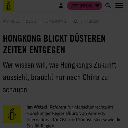
Direkt
Benutzermenü
JETZT SPENDEN!
zum
Inhalt
AKTUELL
BLOG
HONGKONG
02. JUNI 2020
HONGKONG BLICKT DÜSTEREN
ZEITEN ENTGEGEN
Wer wissen will, wie Hongkongs Zukunft
aussieht, braucht nur nach China zu
schauen
Jan Wetzel
Referent für Menschenrechte im
Hongkonger Regionalbüro von Amnesty
International für Ost- und Südostasien sowie die
Pazifik-Region