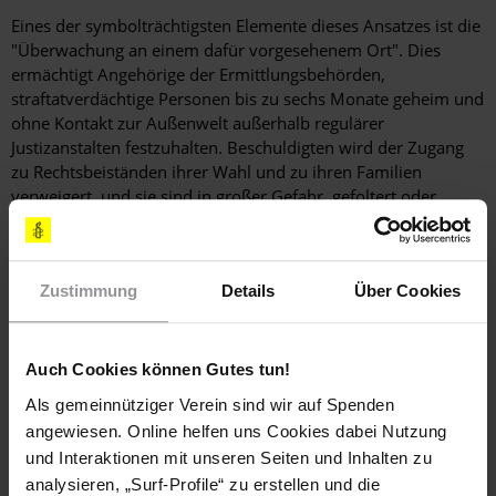
Eines der symbolträchtigsten Elemente dieses Ansatzes ist die
"Überwachung an einem dafür vorgesehenem Ort". Dies
ermächtigt Angehörige der Ermittlungsbehörden,
straftatverdächtige Personen bis zu sechs Monate geheim und
ohne Kontakt zur Außenwelt außerhalb regulärer
Justizanstalten festzuhalten. Beschuldigten wird der Zugang
zu Rechtsbeiständen ihrer Wahl und zu ihren Familien
verweigert, und sie sind in großer Gefahr, gefoltert oder
anderweitig misshandelt zu werden.
Zustimmung
Details
Über Cookies
Auch Cookies können Gutes tun!
Als gemeinnütziger Verein sind wir auf Spenden
angewiesen. Online helfen uns Cookies dabei Nutzung
und Interaktionen mit unseren Seiten und Inhalten zu
analysieren, „Surf-Profile“ zu erstellen und die